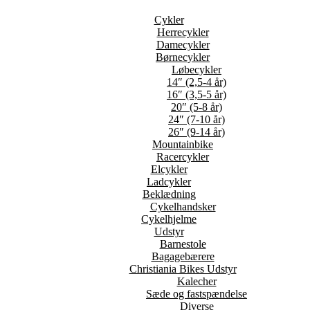
Cykler
Herrecykler
Damecykler
Børnecykler
Løbecykler
14″ (2,5-4 år)
16″ (3,5-5 år)
20″ (5-8 år)
24″ (7-10 år)
26″ (9-14 år)
Mountainbike
Racercykler
Elcykler
Ladcykler
Beklædning
Cykelhandsker
Cykelhjelme
Udstyr
Barnestole
Bagagebærere
Christiania Bikes Udstyr
Kalecher
Sæde og fastspændelse
Diverse