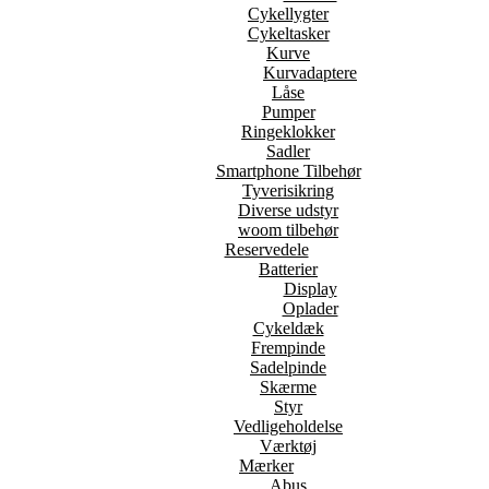
Cykellygter
Cykeltasker
Kurve
Kurvadaptere
Låse
Pumper
Ringeklokker
Sadler
Smartphone Tilbehør
Tyverisikring
Diverse udstyr
woom tilbehør
Reservedele
Batterier
Display
Oplader
Cykeldæk
Frempinde
Sadelpinde
Skærme
Styr
Vedligeholdelse
Værktøj
Mærker
Abus