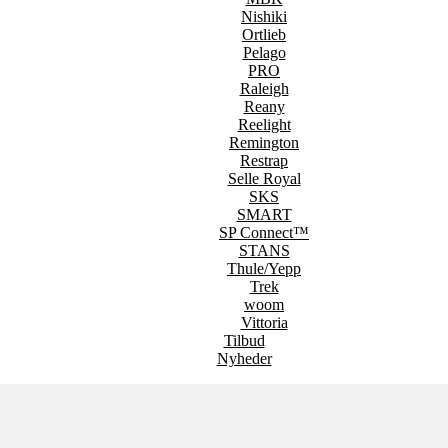
Nishiki
Ortlieb
Pelago
PRO
Raleigh
Reany
Reelight
Remington
Restrap
Selle Royal
SKS
SMART
SP Connect™
STANS
Thule/Yepp
Trek
woom
Vittoria
Tilbud
Nyheder