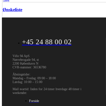
Ønskeliste
+45 24 88 00 02
Vélo 94 ApS
Nørrebrogade 94, st
2200 København N
CVR-nummer
:
36536780
Åbningstider:
Mandag – Fredag: 09:00 – 18:00
Lørdag: 10:00 – 15:00
Mail svartid: Inden for 24 timer hverdage 48 timer i
weekender.
Forside