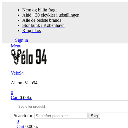
Nem og billig fragt
Altid +30 elcykler i udstillingen
Alle de bedste brands
Stor butik i København
Ring til os
Sign in
Menu
Velo94
Alt om Velo94
0
Cart
0,00
kr.
Search for:
Søg
0
Cart
0,00
kr.