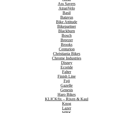
Ass Savers
AtranVelo
Basil
Batavus
Bike Attitude
Bikepartner
Blackburn
Bosch
Breezer
Brooks
Centurion
Christiania Bikes
Chrome Industries
Disney
Ecoride
Falter
Finish Line
Fuji
Gazelle
Genesis
Haro Bikes
KLICKfix – Rixen & Kaul
Knog
Lazer
MBK