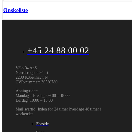
Ønskeliste
+45 24 88 00 02
Vélo 94 ApS
Nørrebrogade 94, st
2200 København N
CVR-nummer
:
36536780
Åbningstider:
Mandag – Fredag: 09:00 – 18:00
Lørdag: 10:00 – 15:00
Mail svartid: Inden for 24 timer hverdage 48 timer i
weekender.
Forside