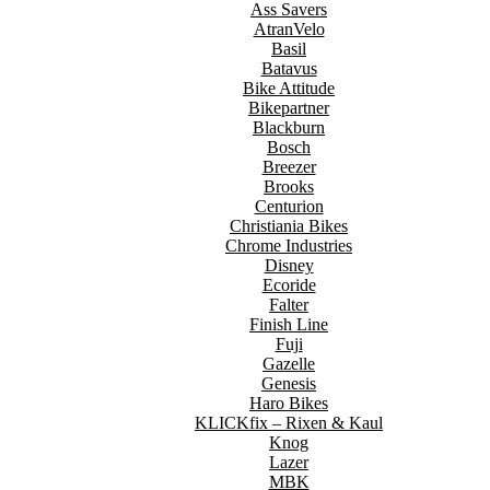
Ass Savers
AtranVelo
Basil
Batavus
Bike Attitude
Bikepartner
Blackburn
Bosch
Breezer
Brooks
Centurion
Christiania Bikes
Chrome Industries
Disney
Ecoride
Falter
Finish Line
Fuji
Gazelle
Genesis
Haro Bikes
KLICKfix – Rixen & Kaul
Knog
Lazer
MBK