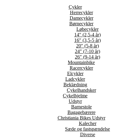
Cykler
Herrecykler
Damecykler
Børnecykler
Løbecykler
14″ (2,5-4 år)
16″ (3,5-5 år)
20″ (5-8 år)
24″ (7-10 år)
26″ (9-14 år)
Mountainbike
Racercykler
Elcykler
Ladcykler
Beklædning
Cykelhandsker
Cykelhjelme
Udstyr
Barnestole
Bagagebærere
Christiania Bikes Udstyr
Kalecher
Sæde og fastspændelse
Diverse