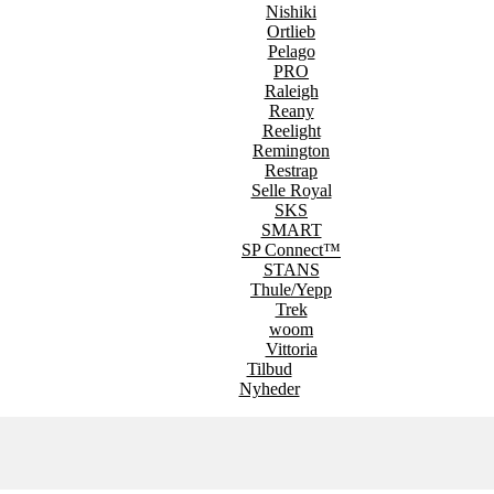
Nishiki
Ortlieb
Pelago
PRO
Raleigh
Reany
Reelight
Remington
Restrap
Selle Royal
SKS
SMART
SP Connect™
STANS
Thule/Yepp
Trek
woom
Vittoria
Tilbud
Nyheder