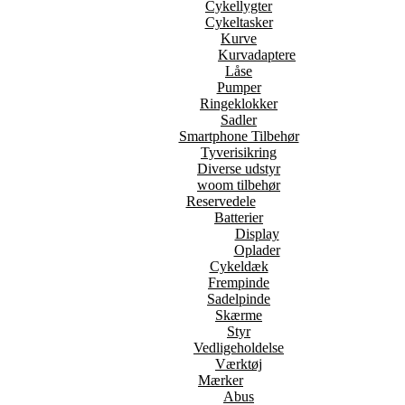
Cykellygter
Cykeltasker
Kurve
Kurvadaptere
Låse
Pumper
Ringeklokker
Sadler
Smartphone Tilbehør
Tyverisikring
Diverse udstyr
woom tilbehør
Reservedele
Batterier
Display
Oplader
Cykeldæk
Frempinde
Sadelpinde
Skærme
Styr
Vedligeholdelse
Værktøj
Mærker
Abus