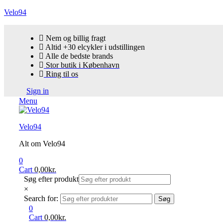
Velo94
Nem og billig fragt
Altid +30 elcykler i udstillingen
Alle de bedste brands
Stor butik i København
Ring til os
Sign in
Menu
Velo94
Alt om Velo94
0
Cart
0,00
kr.
Søg efter produkt
×
Search for:
Søg
0
Cart
0,00
kr.