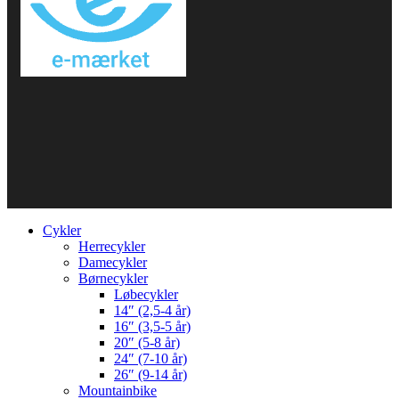
Cykler
Herrecykler
Damecykler
Børnecykler
Løbecykler
14″ (2,5-4 år)
16″ (3,5-5 år)
20″ (5-8 år)
24″ (7-10 år)
26″ (9-14 år)
Mountainbike