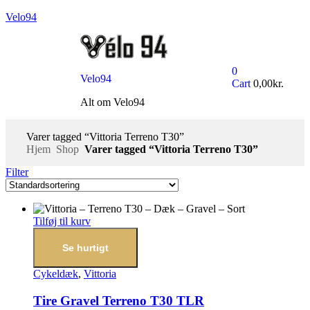
Velo94
0
Velo94
Cart
0,00
kr.
Alt om Velo94
Varer tagged “Vittoria Terreno T30”
Hjem
Shop
Varer tagged “Vittoria Terreno T30”
Filter
Tilføj til kurv
Se hurtigt
Cykeldæk
,
Vittoria
Tire Gravel Terreno T30 TLR