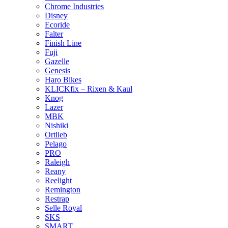
Chrome Industries
Disney
Ecoride
Falter
Finish Line
Fuji
Gazelle
Genesis
Haro Bikes
KLICKfix – Rixen & Kaul
Knog
Lazer
MBK
Nishiki
Ortlieb
Pelago
PRO
Raleigh
Reany
Reelight
Remington
Restrap
Selle Royal
SKS
SMART