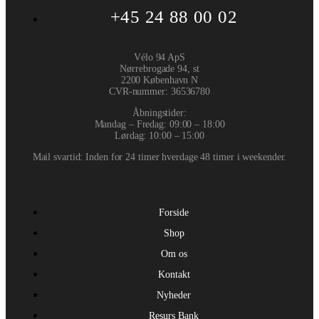
+45 24 88 00 02
Vélo 94 ApS
Nørrebrogade 94, st
2200 København N
CVR-nummer
:
36536780
Åbningstider:
Mandag – Fredag: 09:00 – 18:00
Lørdag: 10:00 – 15:00
Mail svartid: Inden for 24 timer hverdage 48 timer i weekender.
Forside
Shop
Om os
Kontakt
Nyheder
Resurs Bank