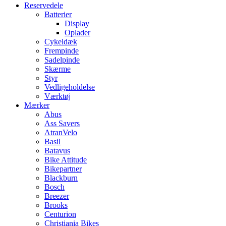
Reservedele
Batterier
Display
Oplader
Cykeldæk
Frempinde
Sadelpinde
Skærme
Styr
Vedligeholdelse
Værktøj
Mærker
Abus
Ass Savers
AtranVelo
Basil
Batavus
Bike Attitude
Bikepartner
Blackburn
Bosch
Breezer
Brooks
Centurion
Christiania Bikes