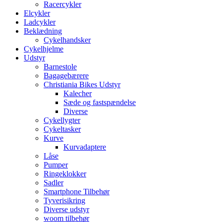
Racercykler
Elcykler
Ladcykler
Beklædning
Cykelhandsker
Cykelhjelme
Udstyr
Barnestole
Bagagebærere
Christiania Bikes Udstyr
Kalecher
Sæde og fastspændelse
Diverse
Cykellygter
Cykeltasker
Kurve
Kurvadaptere
Låse
Pumper
Ringeklokker
Sadler
Smartphone Tilbehør
Tyverisikring
Diverse udstyr
woom tilbehør