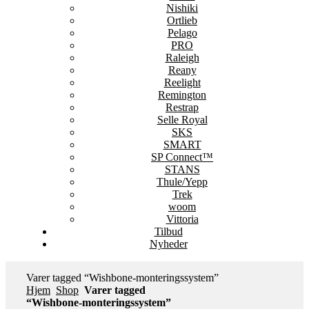
Nishiki
Ortlieb
Pelago
PRO
Raleigh
Reany
Reelight
Remington
Restrap
Selle Royal
SKS
SMART
SP Connect™
STANS
Thule/Yepp
Trek
woom
Vittoria
Tilbud
Nyheder
Varer tagged “Wishbone‑monteringssystem”
Hjem
Shop
Varer tagged
“Wishbone‑monteringssystem”