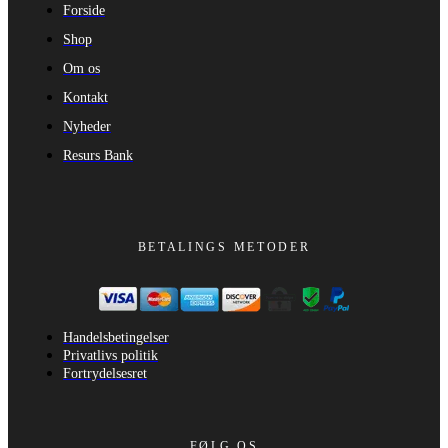
Forside
Shop
Om os
Kontakt
Nyheder
Resurs Bank
BETALINGS METODER
Handelsbetingelser
Privatlivs politik
Fortrydelsesret
FØLG OS