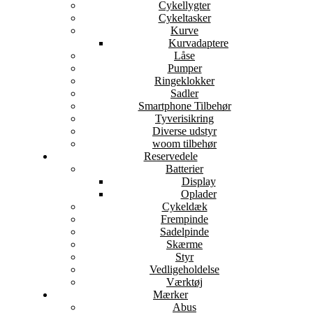
Cykellygter
Cykeltasker
Kurve
Kurvadaptere
Låse
Pumper
Ringeklokker
Sadler
Smartphone Tilbehør
Tyverisikring
Diverse udstyr
woom tilbehør
Reservedele
Batterier
Display
Oplader
Cykeldæk
Frempinde
Sadelpinde
Skærme
Styr
Vedligeholdelse
Værktøj
Mærker
Abus