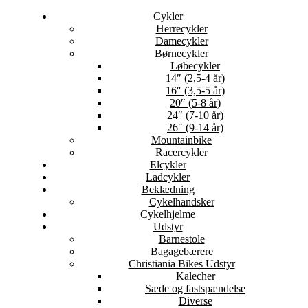
Cykler
Herrecykler
Damecykler
Børnecykler
Løbecykler
14″ (2,5-4 år)
16″ (3,5-5 år)
20″ (5-8 år)
24″ (7-10 år)
26″ (9-14 år)
Mountainbike
Racercykler
Elcykler
Ladcykler
Beklædning
Cykelhandsker
Cykelhjelme
Udstyr
Barnestole
Bagagebærere
Christiania Bikes Udstyr
Kalecher
Sæde og fastspændelse
Diverse