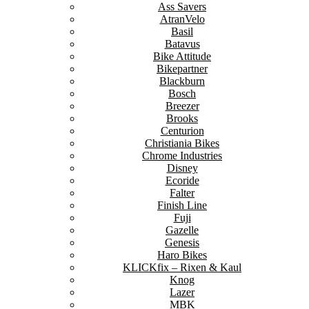
Ass Savers
AtranVelo
Basil
Batavus
Bike Attitude
Bikepartner
Blackburn
Bosch
Breezer
Brooks
Centurion
Christiania Bikes
Chrome Industries
Disney
Ecoride
Falter
Finish Line
Fuji
Gazelle
Genesis
Haro Bikes
KLICKfix – Rixen & Kaul
Knog
Lazer
MBK