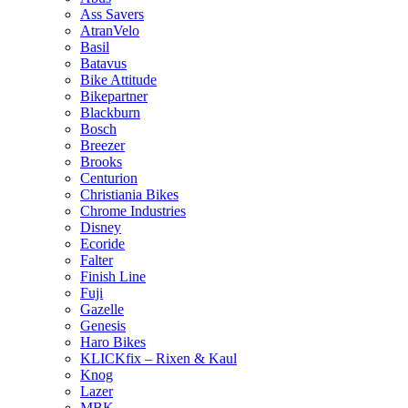
Ass Savers
AtranVelo
Basil
Batavus
Bike Attitude
Bikepartner
Blackburn
Bosch
Breezer
Brooks
Centurion
Christiania Bikes
Chrome Industries
Disney
Ecoride
Falter
Finish Line
Fuji
Gazelle
Genesis
Haro Bikes
KLICKfix – Rixen & Kaul
Knog
Lazer
MBK