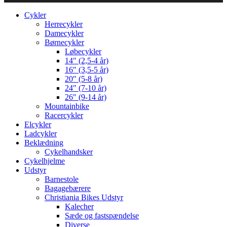
Cykler
Herrecykler
Damecykler
Børnecykler
Løbecykler
14″ (2,5-4 år)
16″ (3,5-5 år)
20″ (5-8 år)
24″ (7-10 år)
26″ (9-14 år)
Mountainbike
Racercykler
Elcykler
Ladcykler
Beklædning
Cykelhandsker
Cykelhjelme
Udstyr
Barnestole
Bagagebærere
Christiania Bikes Udstyr
Kalecher
Sæde og fastspændelse
Diverse