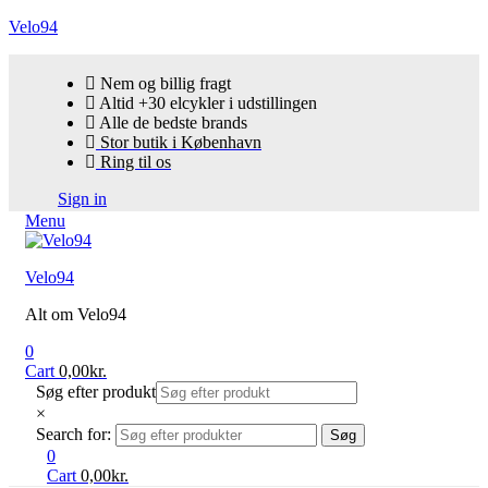
Velo94
Nem og billig fragt
Altid +30 elcykler i udstillingen
Alle de bedste brands
Stor butik i København
Ring til os
Sign in
Menu
Velo94
Alt om Velo94
0
Cart
0,00
kr.
Søg efter produkt
×
Search for:
Søg
0
Cart
0,00
kr.