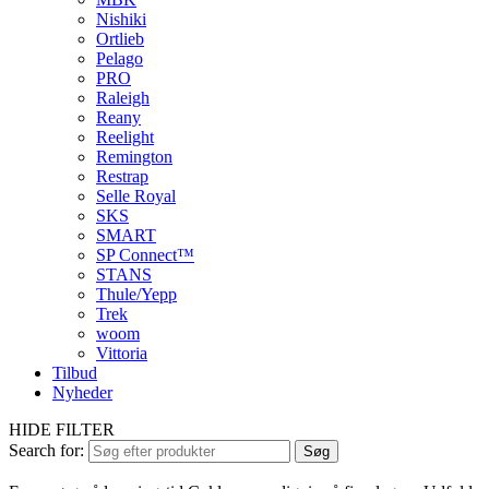
Nishiki
Ortlieb
Pelago
PRO
Raleigh
Reany
Reelight
Remington
Restrap
Selle Royal
SKS
SMART
SP Connect™
STANS
Thule/Yepp
Trek
woom
Vittoria
Tilbud
Nyheder
HIDE FILTER
Search for:
Søg