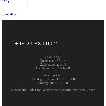
Søg
Ønskeliste
+45 24 88 00 02
Vélo 94 ApS
Nørrebrogade 94, st
2200 København N
CVR-nummer
:
36536780
Åbningstider:
Mandag – Fredag: 09:00 – 18:00
Lørdag: 10:00 – 15:00
Mail svartid: Inden for 24 timer hverdage 48 timer i weekender.