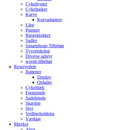
Cykellygter
Cykeltasker
Kurve
Kurvadaptere
Låse
Pumper
Ringeklokker
Sadler
Smartphone Tilbehør
Tyverisikring
Diverse udstyr
woom tilbehør
Reservedele
Batterier
Display
Oplader
Cykeldæk
Frempinde
Sadelpinde
Skærme
Styr
Vedligeholdelse
Værktøj
Mærker
Abus