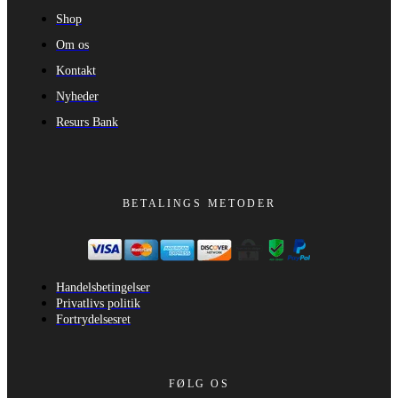
Shop
Om os
Kontakt
Nyheder
Resurs Bank
BETALINGS METODER
Handelsbetingelser
Privatlivs politik
Fortrydelsesret
FØLG OS