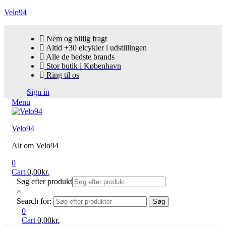
Velo94
Nem og billig fragt
Altid +30 elcykler i udstillingen
Alle de bedste brands
Stor butik i København
Ring til os
Sign in
Menu
Velo94
Alt om Velo94
0
Cart
0,00
kr.
Søg efter produkt
×
Search for:
Søg
0
Cart
0,00
kr.