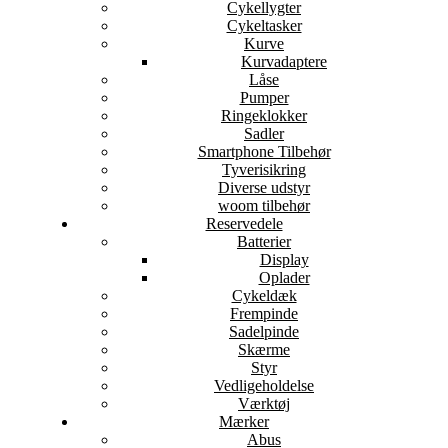
Cykellygter
Cykeltasker
Kurve
Kurvadaptere
Låse
Pumper
Ringeklokker
Sadler
Smartphone Tilbehør
Tyverisikring
Diverse udstyr
woom tilbehør
Reservedele
Batterier
Display
Oplader
Cykeldæk
Frempinde
Sadelpinde
Skærme
Styr
Vedligeholdelse
Værktøj
Mærker
Abus