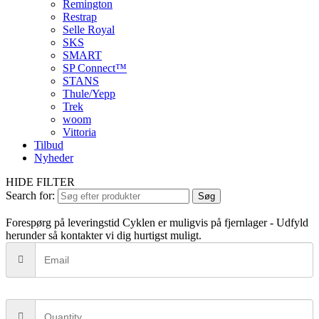
Remington
Restrap
Selle Royal
SKS
SMART
SP Connect™
STANS
Thule/Yepp
Trek
woom
Vittoria
Tilbud
Nyheder
HIDE FILTER
Search for:
Søg
Forespørg på leveringstid
Cyklen er muligvis på fjernlager - Udfyld
herunder så kontakter vi dig hurtigst muligt.