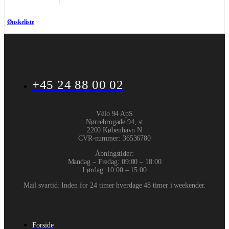
Ønskeliste
+45 24 88 00 02
Vélo 94 ApS
Nørrebrogade 94, st
2200 København N
CVR-nummer
:
36536780
Åbningstider:
Mandag – Fredag: 09:00 – 18:00
Lørdag: 10:00 – 15:00
Mail svartid: Inden for 24 timer hverdage 48 timer i weekender.
Forside