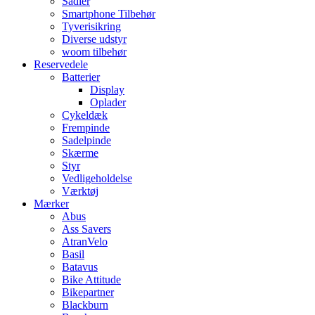
Sadler
Smartphone Tilbehør
Tyverisikring
Diverse udstyr
woom tilbehør
Reservedele
Batterier
Display
Oplader
Cykeldæk
Frempinde
Sadelpinde
Skærme
Styr
Vedligeholdelse
Værktøj
Mærker
Abus
Ass Savers
AtranVelo
Basil
Batavus
Bike Attitude
Bikepartner
Blackburn