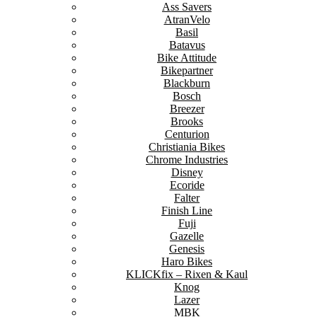
Ass Savers
AtranVelo
Basil
Batavus
Bike Attitude
Bikepartner
Blackburn
Bosch
Breezer
Brooks
Centurion
Christiania Bikes
Chrome Industries
Disney
Ecoride
Falter
Finish Line
Fuji
Gazelle
Genesis
Haro Bikes
KLICKfix – Rixen & Kaul
Knog
Lazer
MBK