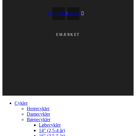
Facebook
Instagram
EMÆRKET
Cykler
Herrecykler
Damecykler
Børnecykler
Løbecykler
14″ (2,5-4 år)
16″ (3,5-5 år)