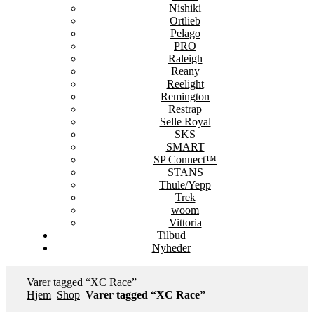
Nishiki
Ortlieb
Pelago
PRO
Raleigh
Reany
Reelight
Remington
Restrap
Selle Royal
SKS
SMART
SP Connect™
STANS
Thule/Yepp
Trek
woom
Vittoria
Tilbud
Nyheder
Varer tagged “XC Race”
Hjem
Shop
Varer tagged “XC Race”