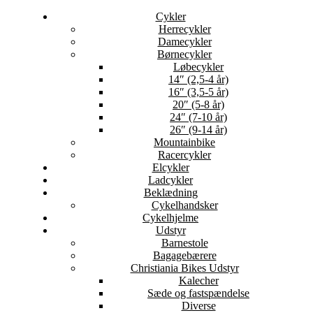
Cykler
Herrecykler
Damecykler
Børnecykler
Løbecykler
14″ (2,5-4 år)
16″ (3,5-5 år)
20″ (5-8 år)
24″ (7-10 år)
26″ (9-14 år)
Mountainbike
Racercykler
Elcykler
Ladcykler
Beklædning
Cykelhandsker
Cykelhjelme
Udstyr
Barnestole
Bagagebærere
Christiania Bikes Udstyr
Kalecher
Sæde og fastspændelse
Diverse