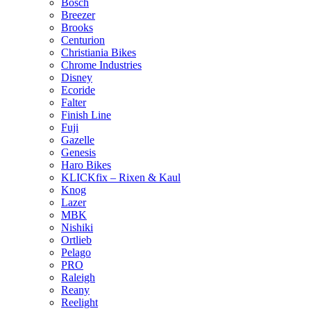
Bosch
Breezer
Brooks
Centurion
Christiania Bikes
Chrome Industries
Disney
Ecoride
Falter
Finish Line
Fuji
Gazelle
Genesis
Haro Bikes
KLICKfix – Rixen & Kaul
Knog
Lazer
MBK
Nishiki
Ortlieb
Pelago
PRO
Raleigh
Reany
Reelight