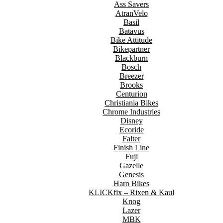
Ass Savers
AtranVelo
Basil
Batavus
Bike Attitude
Bikepartner
Blackburn
Bosch
Breezer
Brooks
Centurion
Christiania Bikes
Chrome Industries
Disney
Ecoride
Falter
Finish Line
Fuji
Gazelle
Genesis
Haro Bikes
KLICKfix – Rixen & Kaul
Knog
Lazer
MBK