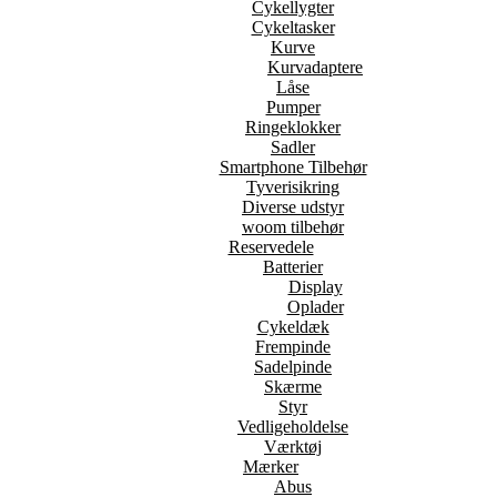
Cykellygter
Cykeltasker
Kurve
Kurvadaptere
Låse
Pumper
Ringeklokker
Sadler
Smartphone Tilbehør
Tyverisikring
Diverse udstyr
woom tilbehør
Reservedele
Batterier
Display
Oplader
Cykeldæk
Frempinde
Sadelpinde
Skærme
Styr
Vedligeholdelse
Værktøj
Mærker
Abus