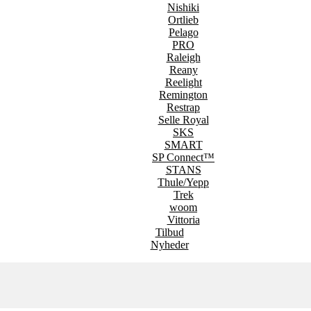
Nishiki
Ortlieb
Pelago
PRO
Raleigh
Reany
Reelight
Remington
Restrap
Selle Royal
SKS
SMART
SP Connect™
STANS
Thule/Yepp
Trek
woom
Vittoria
Tilbud
Nyheder