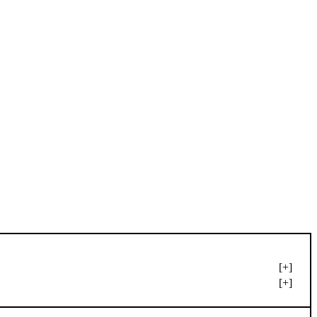
[+]
[+]