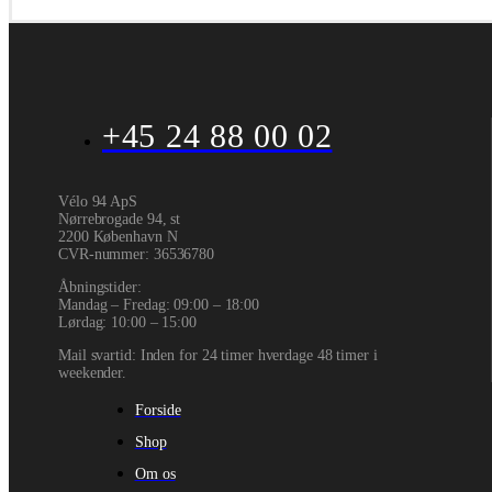
+45 24 88 00 02
Vélo 94 ApS
Nørrebrogade 94, st
2200 København N
CVR-nummer
:
36536780
Åbningstider:
Mandag – Fredag: 09:00 – 18:00
Lørdag: 10:00 – 15:00
Mail svartid: Inden for 24 timer hverdage 48 timer i
weekender.
Forside
Shop
Om os