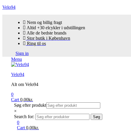
Velo94
Nem og billig fragt
Altid +30 elcykler i udstillingen
Alle de bedste brands
Stor butik i København
Ring til os
Sign in
Menu
Velo94
Alt om Velo94
0
Cart
0,00
kr.
Søg efter produkt
×
Search for:
Søg
0
Cart
0,00
kr.