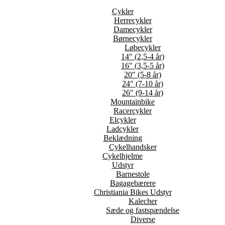
Cykler
Herrecykler
Damecykler
Børnecykler
Løbecykler
14″ (2,5-4 år)
16″ (3,5-5 år)
20″ (5-8 år)
24″ (7-10 år)
26″ (9-14 år)
Mountainbike
Racercykler
Elcykler
Ladcykler
Beklædning
Cykelhandsker
Cykelhjelme
Udstyr
Barnestole
Bagagebærere
Christiania Bikes Udstyr
Kalecher
Sæde og fastspændelse
Diverse