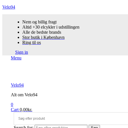
Velo94
Nem og billig fragt
Altid +30 elcykler i udstillingen
Alle de bedste brands
Stor butik i København
Ring til os
Sign in
Menu
Velo94
Alt om Velo94
0
Cart
0,00
kr.
Search for:
Søg