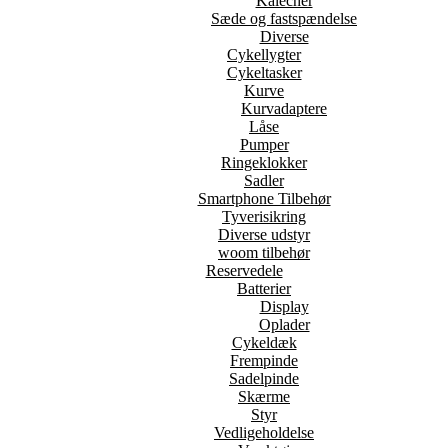
Kalecher
Sæde og fastspændelse
Diverse
Cykellygter
Cykeltasker
Kurve
Kurvadaptere
Låse
Pumper
Ringeklokker
Sadler
Smartphone Tilbehør
Tyverisikring
Diverse udstyr
woom tilbehør
Reservedele
Batterier
Display
Oplader
Cykeldæk
Frempinde
Sadelpinde
Skærme
Styr
Vedligeholdelse