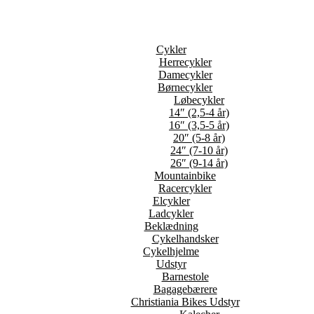
Cykler
Herrecykler
Damecykler
Børnecykler
Løbecykler
14″ (2,5-4 år)
16″ (3,5-5 år)
20″ (5-8 år)
24″ (7-10 år)
26″ (9-14 år)
Mountainbike
Racercykler
Elcykler
Ladcykler
Beklædning
Cykelhandsker
Cykelhjelme
Udstyr
Barnestole
Bagagebærere
Christiania Bikes Udstyr