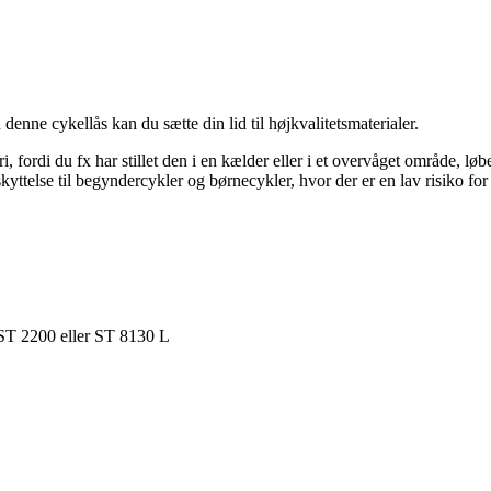
nne cykellås kan du sætte din lid til højkvalitetsmaterialer.
i, fordi du fx har stillet den i en kælder eller i et overvåget område, lø
else til begyndercykler og børnecykler, hvor der er en lav risiko for 
, ST 2200 eller ST 8130 L