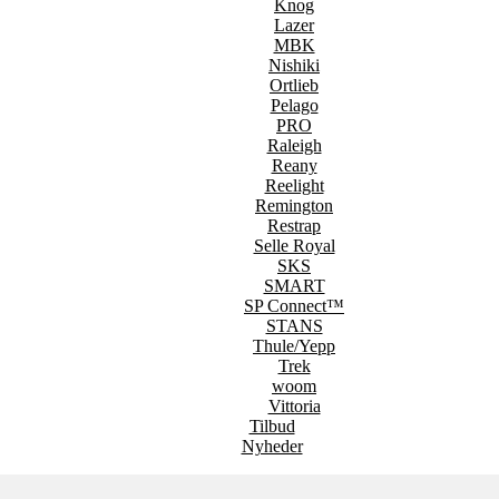
Knog
Lazer
MBK
Nishiki
Ortlieb
Pelago
PRO
Raleigh
Reany
Reelight
Remington
Restrap
Selle Royal
SKS
SMART
SP Connect™
STANS
Thule/Yepp
Trek
woom
Vittoria
Tilbud
Nyheder