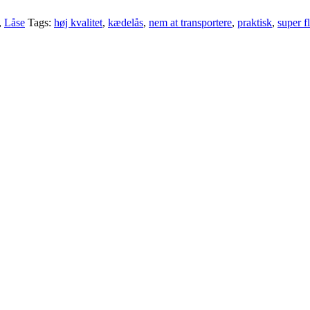
,
Låse
Tags:
høj kvalitet
,
kædelås
,
nem at transportere
,
praktisk
,
super f