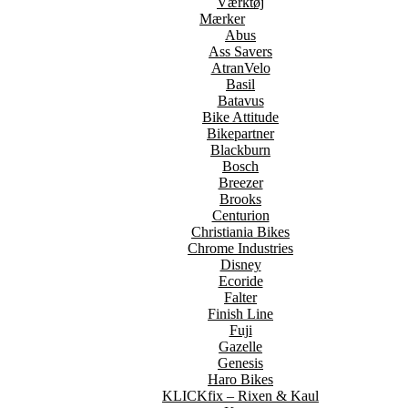
Værktøj
Mærker
Abus
Ass Savers
AtranVelo
Basil
Batavus
Bike Attitude
Bikepartner
Blackburn
Bosch
Breezer
Brooks
Centurion
Christiania Bikes
Chrome Industries
Disney
Ecoride
Falter
Finish Line
Fuji
Gazelle
Genesis
Haro Bikes
KLICKfix – Rixen & Kaul