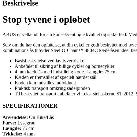
Beskrivelse
Stop tyvene i opløbet
ABUS er velkendt for sin konsekvent høje kvalitet og sikkerhed. Med de
Selv om du har den opfattelse, at din cykel er godt beskyttet mod tyver
kombinationslås tilbyder Steel-O-Chain™ 4804C kædelåsen ideel beskytt
Basisbeskyttelse ved lav tyveririsiko
Anbefalet til sikring af billige cykler og børnecykler
4 mm kædelås med indstillelig kode. Længde: 75 cm
Kæden er fremstillet af specielt hærdet stål
Koden kan indstilles individuelt
Praktisk transport omkring sadelpinden
Til beskyttet transport anbefaler vi f.eks. steltaskerne ST 2012
SPECIFIKATIONER
Anvendelse:
On Bike/Lås
Farve:
Lysegrøn
Længde:
75 cm
Tykkelse:
4 mm