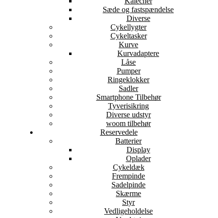
Kalecher
Sæde og fastspændelse
Diverse
Cykellygter
Cykeltasker
Kurve
Kurvadaptere
Låse
Pumper
Ringeklokker
Sadler
Smartphone Tilbehør
Tyverisikring
Diverse udstyr
woom tilbehør
Reservedele
Batterier
Display
Oplader
Cykeldæk
Frempinde
Sadelpinde
Skærme
Styr
Vedligeholdelse