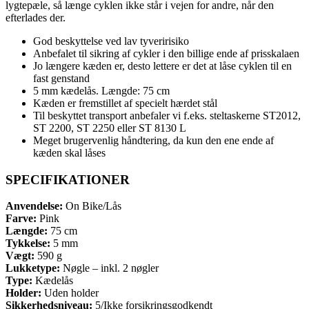
lygtepæle, så længe cyklen ikke står i vejen for andre, når den
efterlades der.
God beskyttelse ved lav tyveririsiko
Anbefalet til sikring af cykler i den billige ende af prisskalaen
Jo længere kæden er, desto lettere er det at låse cyklen til en
fast genstand
5 mm kædelås. Længde: 75 cm
Kæden er fremstillet af specielt hærdet stål
Til beskyttet transport anbefaler vi f.eks. steltaskerne ST2012,
ST 2200, ST 2250 eller ST 8130 L
Meget brugervenlig håndtering, da kun den ene ende af
kæden skal låses
SPECIFIKATIONER
Anvendelse:
On Bike/Lås
Farve:
Pink
Længde:
75 cm
Tykkelse:
5 mm
Vægt:
590 g
Lukketype:
Nøgle – inkl. 2 nøgler
Type:
Kædelås
Holder:
Uden holder
Sikkerhedsniveau:
5/Ikke forsikringsgodkendt