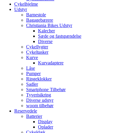
Cykelhjelme
Udstyr
Barnestole
Bagagebærere
Christiania Bikes Udstyr
Kalecher
Sæde og fastspændelse
Diverse
Cykellygter
Cykeltasker
Kurve
Kurvadaptere
Låse
Pumper
Ringeklokker
Sadler
Smartphone Tilbehør
Tyverisikring
Diverse udstyr
woom tilbehør
Reservedele
Batterier
Display
Oplader
Cykeldæk