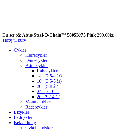
Du ser på:
Abus Steel-O-Chain™ 5805K/75 Pink
299,00
kr.
Tilføj til kurv
Cykler
Herrecykler
Damecykler
Børnecykler
Løbecykler
14″ (2,5-4 år)
16″ (3,5-5 år)
20″ (5-8 år)
24″ (7-10 år)
26″ (9-14 år)
Mountainbike
Racercykler
Elcykler
Ladcykler
Beklædning
Cykelhandsker