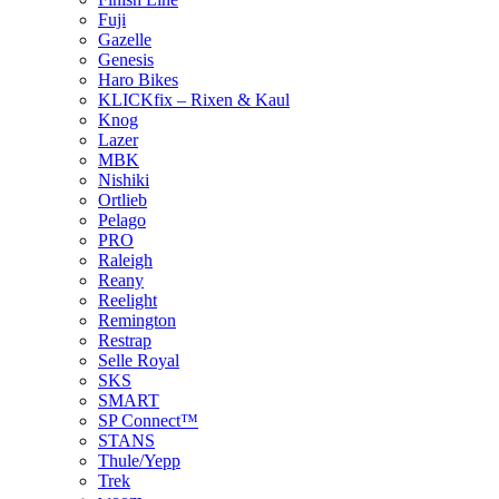
Fuji
Gazelle
Genesis
Haro Bikes
KLICKfix – Rixen & Kaul
Knog
Lazer
MBK
Nishiki
Ortlieb
Pelago
PRO
Raleigh
Reany
Reelight
Remington
Restrap
Selle Royal
SKS
SMART
SP Connect™
STANS
Thule/Yepp
Trek