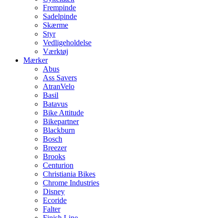
Frempinde
Sadelpinde
Skærme
Styr
Vedligeholdelse
Værktøj
Mærker
Abus
Ass Savers
AtranVelo
Basil
Batavus
Bike Attitude
Bikepartner
Blackburn
Bosch
Breezer
Brooks
Centurion
Christiania Bikes
Chrome Industries
Disney
Ecoride
Falter
Finish Line