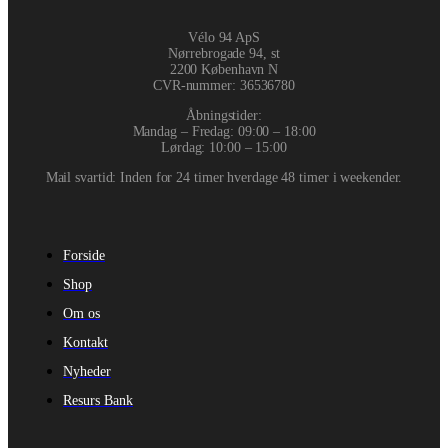
Vélo 94 ApS
Nørrebrogade 94, st
2200 København N
CVR-nummer
:
36536780
Åbningstider:
Mandag – Fredag: 09:00 – 18:00
Lørdag: 10:00 – 15:00
Mail svartid: Inden for 24 timer hverdage 48 timer i weekender.
Forside
Shop
Om os
Kontakt
Nyheder
Resurs Bank