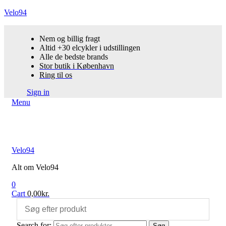
Velo94
Nem og billig fragt
Altid +30 elcykler i udstillingen
Alle de bedste brands
Stor butik i København
Ring til os
Sign in
Menu
Velo94
Alt om Velo94
0
Cart
0,00
kr.
Search for:
Søg