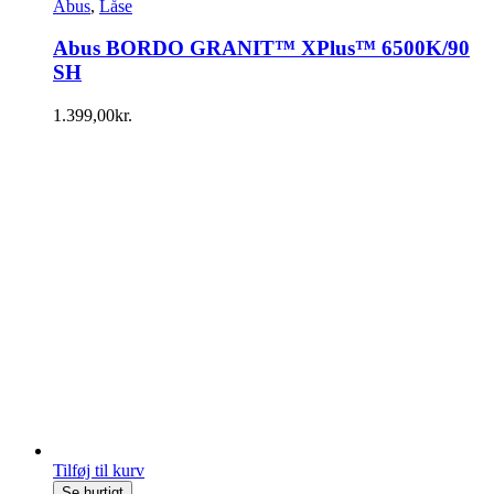
Abus
,
Låse
Abus BORDO GRANIT™ XPlus™ 6500K/90
SH
1.399,00
kr.
Tilføj til kurv
Se hurtigt