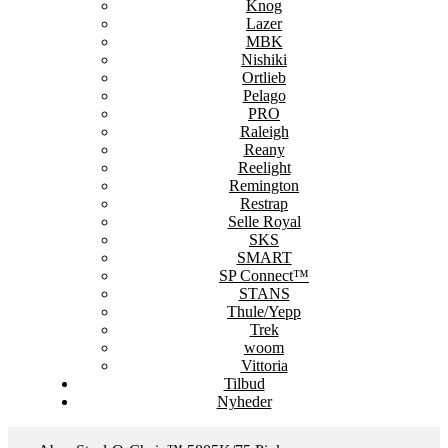
Knog
Lazer
MBK
Nishiki
Ortlieb
Pelago
PRO
Raleigh
Reany
Reelight
Remington
Restrap
Selle Royal
SKS
SMART
SP Connect™
STANS
Thule/Yepp
Trek
woom
Vittoria
Tilbud
Nyheder