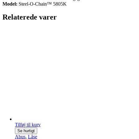
Model:
Steel-O-Chain™ 5805K
Relaterede varer
Tilføj til kurv
Se hurtigt
Abus
,
Låse