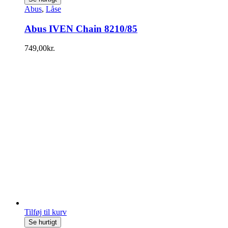
Abus
,
Låse
Abus IVEN Chain 8210/85
749,00
kr.
Tilføj til kurv
Se hurtigt