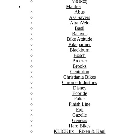
Værktøj
Mærker
Abus
Ass Savers
AtranVelo
Basil
Batavus
Bike Attitude
Bikepartner
Blackburn
Bosch
Breezer
Brooks
Centurion
Christiania Bikes
Chrome Industries
Disney
Ecoride
Falter
Finish Line
Fuji
Gazelle
Genesis
Haro Bikes
KLICKfix – Rixen & Kaul