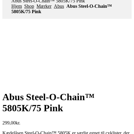
Abus Steel-O-Chain™ 5805K/75 Pink
Hjem
Shop
Mærker
Abus
Abus Steel-O-Chain™
5805K/75 Pink
Abus Steel-O-Chain™
5805K/75 Pink
299,00
kr.
Kædelåsen Steel-O-Chain™ 5805K er særlig egnet til cyklister, der