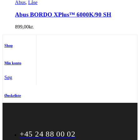
Abus
,
Låse
Abus BORDO XPlus™ 6000K/90 SH
899,00
kr.
Shop
Min konto
Søg
Ønskeliste
+45 24 88 00 02