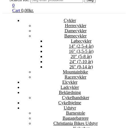
0
Cart
0,00
kr.
Cykler
Herrecykler
Damecykler
Børnecykler
Løbecykler
14″ (2,5-4 år)
16″ (3,5-5 år)
20″ (5-8 år)
24″ (7-10 år)
26″ (9-14 år)
Mountainbike
Racercykler
Elcykler
Ladcykler
Beklædning
Cykelhandsker
Cykelhjelme
Udstyr
Barnestole
Bagagebærere
Christiania Bikes Udstyr