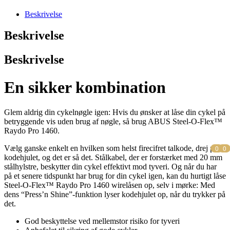
Beskrivelse
Beskrivelse
Beskrivelse
En sikker kombination
Glem aldrig din cykelnøgle igen: Hvis du ønsker at låse din cykel på
betryggende vis uden brug af nøgle, så brug ABUS Steel-O-Flex™
Raydo Pro 1460.
0
0
Vælg ganske enkelt en hvilken som helst firecifret talkode, drej på
kodehjulet, og det er så det. Stålkabel, der er forstærket med 20 mm
stålhylstre, beskytter din cykel effektivt mod tyveri. Og når du har
på et senere tidspunkt har brug for din cykel igen, kan du hurtigt låse
Steel-O-Flex™ Raydo Pro 1460 wirelåsen op, selv i mørke: Med
dens “Press’n Shine”-funktion lyser kodehjulet op, når du trykker på
det.
God beskyttelse ved mellemstor risiko for tyveri