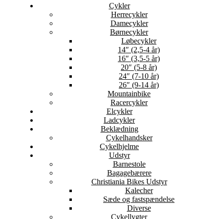
Cykler
Herrecykler
Damecykler
Børnecykler
Løbecykler
14″ (2,5-4 år)
16″ (3,5-5 år)
20″ (5-8 år)
24″ (7-10 år)
26″ (9-14 år)
Mountainbike
Racercykler
Elcykler
Ladcykler
Beklædning
Cykelhandsker
Cykelhjelme
Udstyr
Barnestole
Bagagebærere
Christiania Bikes Udstyr
Kalecher
Sæde og fastspændelse
Diverse
Cykellygter