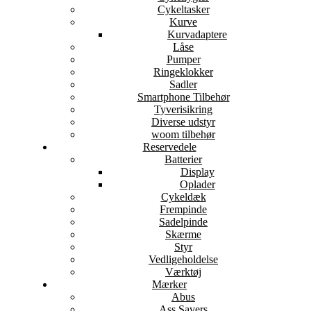
Cykeltasker
Kurve
Kurvadaptere
Låse
Pumper
Ringeklokker
Sadler
Smartphone Tilbehør
Tyverisikring
Diverse udstyr
woom tilbehør
Reservedele
Batterier
Display
Oplader
Cykeldæk
Frempinde
Sadelpinde
Skærme
Styr
Vedligeholdelse
Værktøj
Mærker
Abus
Ass Savers