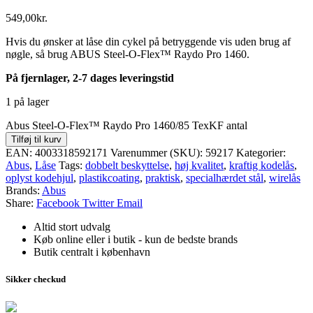
549,00
kr.
Hvis du ønsker at låse din cykel på betryggende vis uden brug af
nøgle, så brug ABUS Steel-O-Flex™ Raydo Pro 1460.
På fjernlager, 2-7 dages leveringstid
1 på lager
Abus Steel-O-Flex™ Raydo Pro 1460/85 TexKF antal
Tilføj til kurv
EAN:
4003318592171
Varenummer (SKU):
59217
Kategorier:
Abus
,
Låse
Tags:
dobbelt beskyttelse
,
høj kvalitet
,
kraftig kodelås
,
oplyst kodehjul
,
plastikcoating
,
praktisk
,
specialhærdet stål
,
wirelås
Brands:
Abus
Share:
Facebook
Twitter
Email
Altid stort udvalg
Køb online eller i butik - kun de bedste brands
Butik centralt i københavn
Sikker checkud