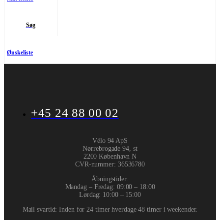
Søg
Ønskeliste
+45 24 88 00 02
Vélo 94 ApS
Nørrebrogade 94, st
2200 København N
CVR-nummer
:
36536780
Åbningstider:
Mandag – Fredag: 09:00 – 18:00
Lørdag: 10:00 – 15:00
Mail svartid: Inden for 24 timer hverdage 48 timer i weekender.