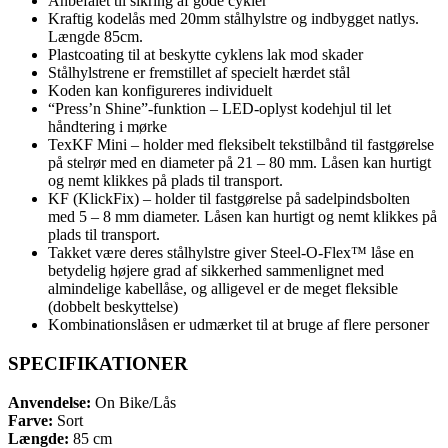
Anbefalet til sikring af gode cykler
Kraftig kodelås med 20mm stålhylstre og indbygget natlys.
Længde 85cm.
Plastcoating til at beskytte cyklens lak mod skader
Stålhylstrene er fremstillet af specielt hærdet stål
Koden kan konfigureres individuelt
“Press’n Shine”-funktion – LED-oplyst kodehjul til let
håndtering i mørke
TexKF Mini – holder med fleksibelt tekstilbånd til fastgørelse
på stelrør med en diameter på 21 – 80 mm. Låsen kan hurtigt
og nemt klikkes på plads til transport.
KF (KlickFix) – holder til fastgørelse på sadelpindsbolten
med 5 – 8 mm diameter. Låsen kan hurtigt og nemt klikkes på
plads til transport.
Takket være deres stålhylstre giver Steel-O-Flex™ låse en
betydelig højere grad af sikkerhed sammenlignet med
almindelige kabellåse, og alligevel er de meget fleksible
(dobbelt beskyttelse)
Kombinationslåsen er udmærket til at bruge af flere personer
SPECIFIKATIONER
Anvendelse:
On Bike/Lås
Farve:
Sort
Længde:
85 cm