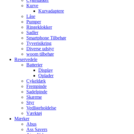
Cykeltasker
Kurve
Kurvadaptere
Låse
Pumper
Ringeklokker
Sadler
Smartphone Tilbehør
Tyverisikring
Diverse udstyr
woom tilbehør
Reservedele
Batterier
Display
Oplader
Cykeldæk
Frempinde
Sadelpinde
Skærme
Styr
Vedligeholdelse
Værktøj
Mærker
Abus
Ass Savers