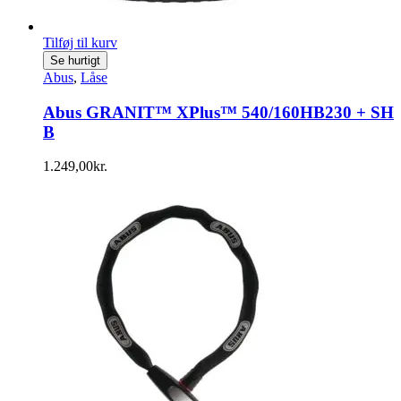
Tilføj til kurv
Se hurtigt
Abus
,
Låse
Abus GRANIT™ XPlus™ 540/160HB230 + SH
B
1.249,00
kr.