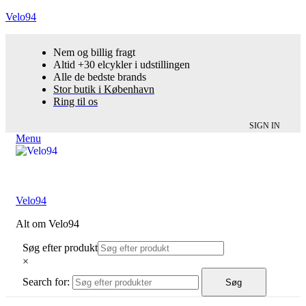
Velo94
Nem og billig fragt
Altid +30 elcykler i udstillingen
Alle de bedste brands
Stor butik i København
Ring til os
SIGN IN
Menu
Velo94
Alt om Velo94
Søg efter produkt
×
Search for:
Søg