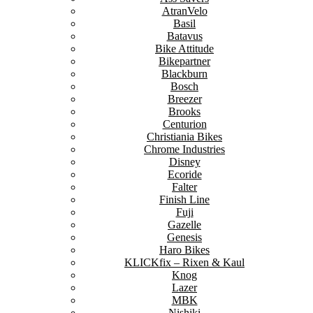
AtranVelo
Basil
Batavus
Bike Attitude
Bikepartner
Blackburn
Bosch
Breezer
Brooks
Centurion
Christiania Bikes
Chrome Industries
Disney
Ecoride
Falter
Finish Line
Fuji
Gazelle
Genesis
Haro Bikes
KLICKfix – Rixen & Kaul
Knog
Lazer
MBK
Nishiki