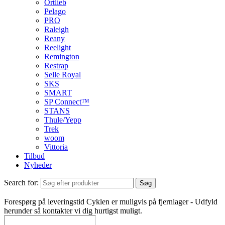
Ortlieb
Pelago
PRO
Raleigh
Reany
Reelight
Remington
Restrap
Selle Royal
SKS
SMART
SP Connect™
STANS
Thule/Yepp
Trek
woom
Vittoria
Tilbud
Nyheder
Search for:
Søg
Forespørg på leveringstid
Cyklen er muligvis på fjernlager - Udfyld
herunder så kontakter vi dig hurtigst muligt.