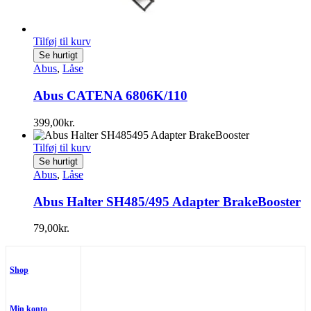
Tilføj til kurv
Se hurtigt
Abus
,
Låse
Abus CATENA 6806K/110
399,00
kr.
Tilføj til kurv
Se hurtigt
Abus
,
Låse
Abus Halter SH485/495 Adapter BrakeBooster
79,00
kr.
Shop
Min konto