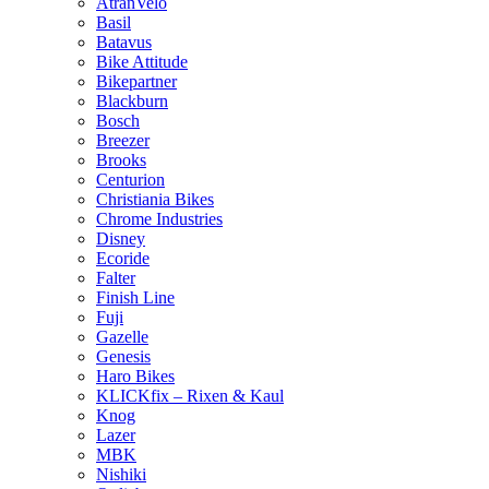
AtranVelo
Basil
Batavus
Bike Attitude
Bikepartner
Blackburn
Bosch
Breezer
Brooks
Centurion
Christiania Bikes
Chrome Industries
Disney
Ecoride
Falter
Finish Line
Fuji
Gazelle
Genesis
Haro Bikes
KLICKfix – Rixen & Kaul
Knog
Lazer
MBK
Nishiki