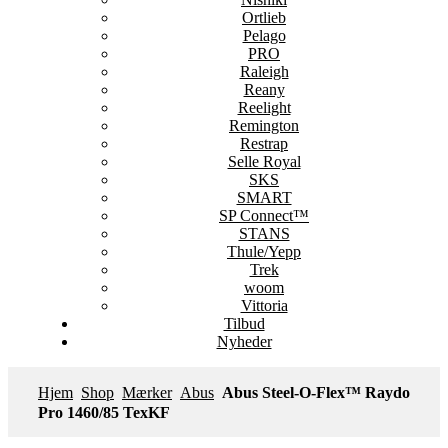
Ortlieb
Pelago
PRO
Raleigh
Reany
Reelight
Remington
Restrap
Selle Royal
SKS
SMART
SP Connect™
STANS
Thule/Yepp
Trek
woom
Vittoria
Tilbud
Nyheder
Hjem
Shop
Mærker
Abus
Abus Steel-O-Flex™ Raydo
Pro 1460/85 TexKF