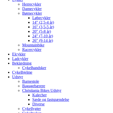
Herrecykler
Damecykler
Børnecykler
Løbecykler
14″ (2,5-4 år)
16″ (3,5-5 år)
20″ (5-8 år)
24″ (7-10 år)
26″ (9-14 år)
Mountainbike
Racercykler
Elcykler
Ladcykler
Beklædning
Cykelhandsker
Cykelhjelme
Udstyr
Barnestole
Bagagebærere
Christiania Bikes Udstyr
Kalecher
Sæde og fastspændelse
Diverse
Cykellygter