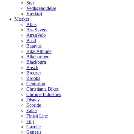
Styr
Vedligeholdelse
Værktøj
Mærker
Abus
Ass Savers
AtranVelo
Basil
Batavus
Bike Attitude
Bikepartner
Blackburn
Bosch
Breezer
Brooks
Centurion
Christiania Bikes
Chrome Industries
Disney
Ecoride
Falter
Finish Line
Fuji
Gazelle
Genesis