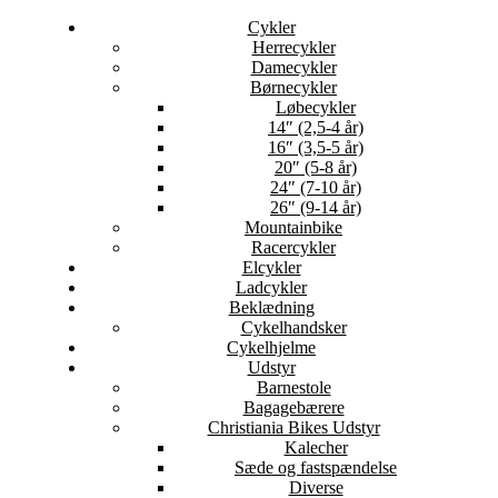
Cykler
Herrecykler
Damecykler
Børnecykler
Løbecykler
14″ (2,5-4 år)
16″ (3,5-5 år)
20″ (5-8 år)
24″ (7-10 år)
26″ (9-14 år)
Mountainbike
Racercykler
Elcykler
Ladcykler
Beklædning
Cykelhandsker
Cykelhjelme
Udstyr
Barnestole
Bagagebærere
Christiania Bikes Udstyr
Kalecher
Sæde og fastspændelse
Diverse