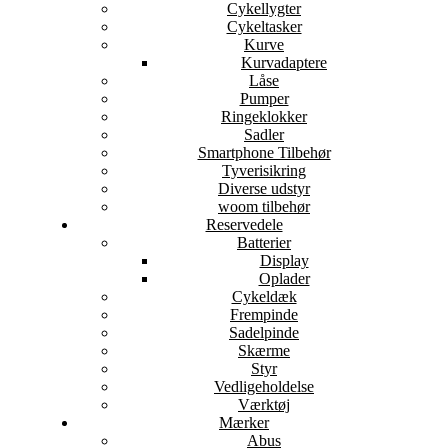
Cykellygter
Cykeltasker
Kurve
Kurvadaptere
Låse
Pumper
Ringeklokker
Sadler
Smartphone Tilbehør
Tyverisikring
Diverse udstyr
woom tilbehør
Reservedele
Batterier
Display
Oplader
Cykeldæk
Frempinde
Sadelpinde
Skærme
Styr
Vedligeholdelse
Værktøj
Mærker
Abus