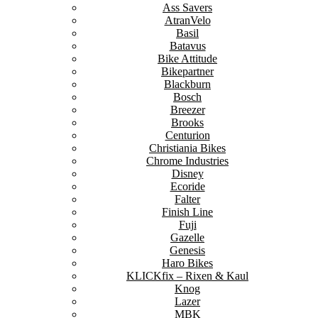
Ass Savers
AtranVelo
Basil
Batavus
Bike Attitude
Bikepartner
Blackburn
Bosch
Breezer
Brooks
Centurion
Christiania Bikes
Chrome Industries
Disney
Ecoride
Falter
Finish Line
Fuji
Gazelle
Genesis
Haro Bikes
KLICKfix – Rixen & Kaul
Knog
Lazer
MBK