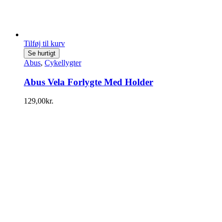
Tilføj til kurv
Se hurtigt
Abus
,
Cykellygter
Abus Vela Forlygte Med Holder
129,00
kr.