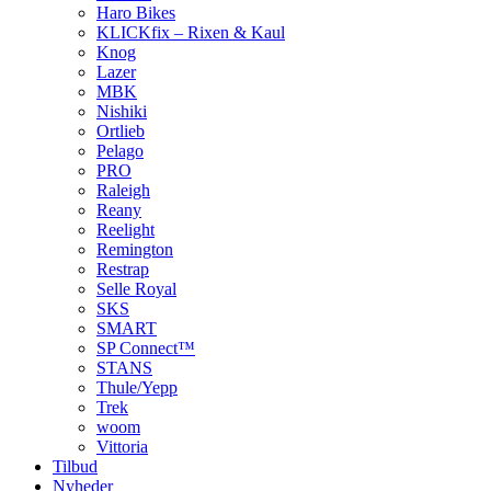
Haro Bikes
KLICKfix – Rixen & Kaul
Knog
Lazer
MBK
Nishiki
Ortlieb
Pelago
PRO
Raleigh
Reany
Reelight
Remington
Restrap
Selle Royal
SKS
SMART
SP Connect™
STANS
Thule/Yepp
Trek
woom
Vittoria
Tilbud
Nyheder