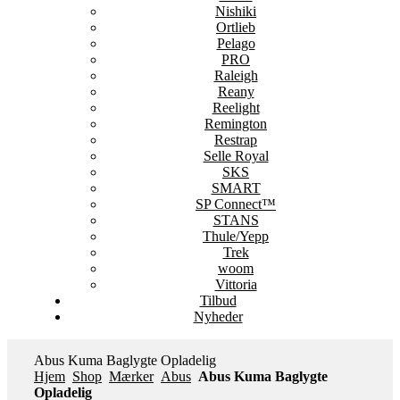
Nishiki
Ortlieb
Pelago
PRO
Raleigh
Reany
Reelight
Remington
Restrap
Selle Royal
SKS
SMART
SP Connect™
STANS
Thule/Yepp
Trek
woom
Vittoria
Tilbud
Nyheder
Abus Kuma Baglygte Opladelig
Hjem
Shop
Mærker
Abus
Abus Kuma Baglygte
Opladelig