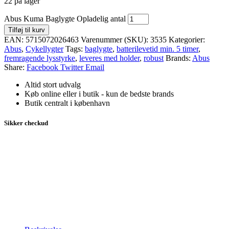
22 på lager
Abus Kuma Baglygte Opladelig antal
Tilføj til kurv
EAN:
5715072026463
Varenummer (SKU):
3535
Kategorier:
Abus
,
Cykellygter
Tags:
baglygte
,
batterilevetid min. 5 timer
,
fremragende lysstyrke
,
leveres med holder
,
robust
Brands:
Abus
Share:
Facebook
Twitter
Email
Altid stort udvalg
Køb online eller i butik - kun de bedste brands
Butik centralt i københavn
Sikker checkud