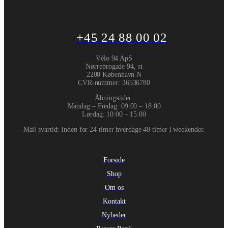
+45 24 88 00 02
Vélo 94 ApS
Nørrebrogade 94, st
2200 København N
CVR-nummer
:
36536780
Åbningstider:
Mandag – Fredag: 09:00 – 18:00
Lørdag: 10:00 – 15:00
Mail svartid: Inden for 24 timer hverdage 48 timer i weekender.
Forside
Shop
Om os
Kontakt
Nyheder