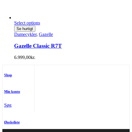
Select options
Se hurtigt
Damecykler
,
Gazelle
Gazelle Classic R7T
6.999,00
kr.
Shop
Min konto
Søg
Ønskeliste