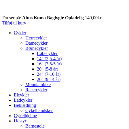
Du ser på:
Abus Kuma Baglygte Opladelig
149,00
kr.
Tilføj til kurv
Cykler
Herrecykler
Damecykler
Børnecykler
Løbecykler
14″ (2,5-4 år)
16″ (3,5-5 år)
20″ (5-8 år)
24″ (7-10 år)
26″ (9-14 år)
Mountainbike
Racercykler
Elcykler
Ladcykler
Beklædning
Cykelhandsker
Cykelhjelme
Udstyr
Barnestole