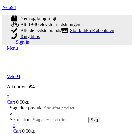
Velo94
Nem og billig fragt
Altid +30 elcykler i udstillingen
Alle de bedste brands
Stor butik i København
Ring til os
Sign in
Menu
Velo94
Alt om Velo94
0
Cart
0,00
kr.
Søg efter produkt
×
Search for:
Søg
0
Cart
0,00
kr.