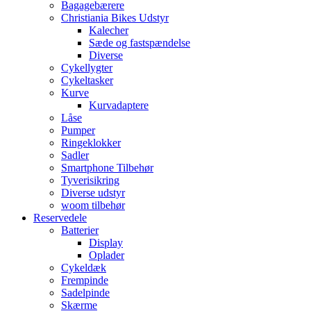
Bagagebærere
Christiania Bikes Udstyr
Kalecher
Sæde og fastspændelse
Diverse
Cykellygter
Cykeltasker
Kurve
Kurvadaptere
Låse
Pumper
Ringeklokker
Sadler
Smartphone Tilbehør
Tyverisikring
Diverse udstyr
woom tilbehør
Reservedele
Batterier
Display
Oplader
Cykeldæk
Frempinde
Sadelpinde
Skærme