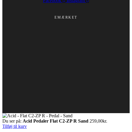
Facebook
Instagram
EMÆRKET
Du ser på:
Acid Pedaler Flat C2-ZP R Sand
259,00
kr.
Tilføj til kurv