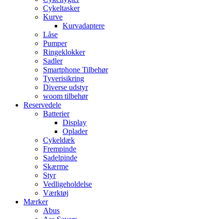
Cykeltasker
Kurve
Kurvadaptere
Låse
Pumper
Ringeklokker
Sadler
Smartphone Tilbehør
Tyverisikring
Diverse udstyr
woom tilbehør
Reservedele
Batterier
Display
Oplader
Cykeldæk
Frempinde
Sadelpinde
Skærme
Styr
Vedligeholdelse
Værktøj
Mærker
Abus