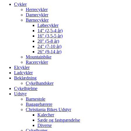
Cykler
Herrecykler
Damecykler
Børnecykler
Løbecykler
14″ (2,5-4 år)
16″ (3,5-5 år)
20″ (5-8 år)
24″ (7-10 år)
26″ (9-14 år)
Mountainbike
Racercykler
Elcykler
Ladcykler
Beklædning
Cykelhandsker
Cykelhjelme
Udstyr
Barnestole
Bagagebærere
Christiania Bikes Udstyr
Kalecher
Sæde og fastspændelse
Diverse
Cykellygter