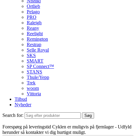
Nishiki
Ortlieb
Pelago
PRO
Raleigh
Reany
Reelight
Remington
Restrap
Selle Royal
SKS
SMART
SP Connect™
STANS
Thule/Yepp
Trek
woom
Vittoria
Tilbud
Nyheder
Search for:
Søg
Forespørg på leveringstid
Cyklen er muligvis på fjernlager - Udfyld
herunder så kontakter vi dig hurtigst muligt.