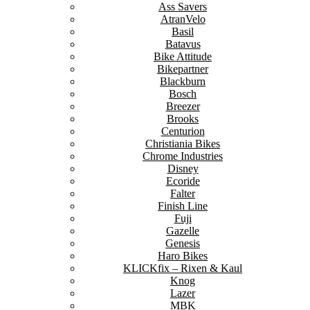
Ass Savers
AtranVelo
Basil
Batavus
Bike Attitude
Bikepartner
Blackburn
Bosch
Breezer
Brooks
Centurion
Christiania Bikes
Chrome Industries
Disney
Ecoride
Falter
Finish Line
Fuji
Gazelle
Genesis
Haro Bikes
KLICKfix – Rixen & Kaul
Knog
Lazer
MBK