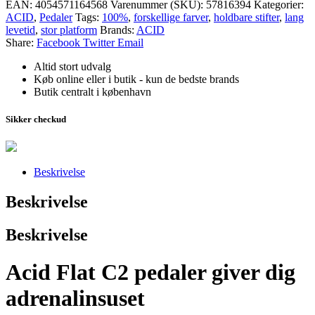
EAN:
4054571164568
Varenummer (SKU):
57816394
Kategorier:
ACID
,
Pedaler
Tags:
100%
,
forskellige farver
,
holdbare stifter
,
lang
levetid
,
stor platform
Brands:
ACID
Share:
Facebook
Twitter
Email
Altid stort udvalg
Køb online eller i butik - kun de bedste brands
Butik centralt i københavn
Sikker checkud
Beskrivelse
Beskrivelse
Beskrivelse
Acid Flat C2 pedaler giver dig
adrenalinsuset