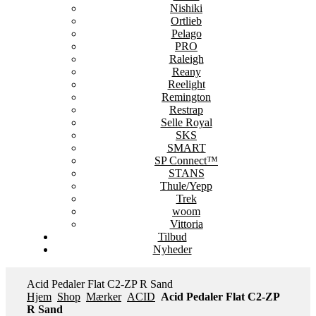
Nishiki
Ortlieb
Pelago
PRO
Raleigh
Reany
Reelight
Remington
Restrap
Selle Royal
SKS
SMART
SP Connect™
STANS
Thule/Yepp
Trek
woom
Vittoria
Tilbud
Nyheder
Acid Pedaler Flat C2-ZP R Sand
Hjem
Shop
Mærker
ACID
Acid Pedaler Flat C2-ZP
R Sand