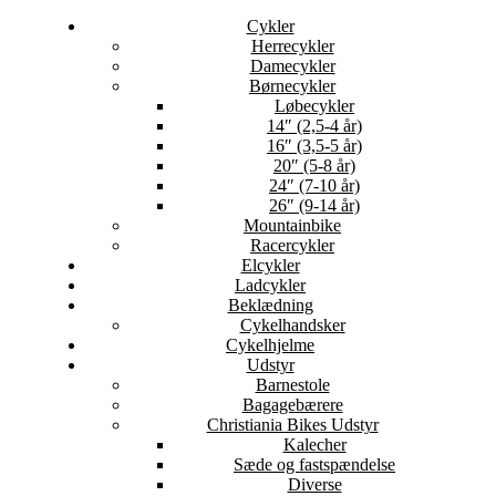
Cykler
Herrecykler
Damecykler
Børnecykler
Løbecykler
14″ (2,5-4 år)
16″ (3,5-5 år)
20″ (5-8 år)
24″ (7-10 år)
26″ (9-14 år)
Mountainbike
Racercykler
Elcykler
Ladcykler
Beklædning
Cykelhandsker
Cykelhjelme
Udstyr
Barnestole
Bagagebærere
Christiania Bikes Udstyr
Kalecher
Sæde og fastspændelse
Diverse