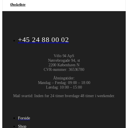
Ønskeliste
+45 24 88 00 02
Vélo 94 ApS
Nørrebrogade 94, st
2200 København N
CVR-nummer
:
36536780
Åbningstider:
Mandag – Fredag: 09:00 – 18:00
Lørdag: 10:00 – 15:00
Mail svartid: Inden for 24 timer hverdage 48 timer i weekender.
Forside
Shop