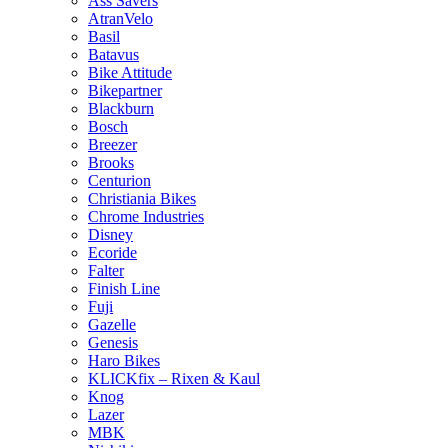
Ass Savers
AtranVelo
Basil
Batavus
Bike Attitude
Bikepartner
Blackburn
Bosch
Breezer
Brooks
Centurion
Christiania Bikes
Chrome Industries
Disney
Ecoride
Falter
Finish Line
Fuji
Gazelle
Genesis
Haro Bikes
KLICKfix – Rixen & Kaul
Knog
Lazer
MBK