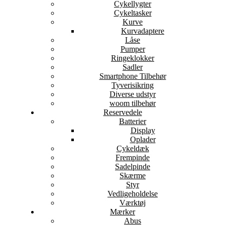
Cykellygter
Cykeltasker
Kurve
Kurvadaptere
Låse
Pumper
Ringeklokker
Sadler
Smartphone Tilbehør
Tyverisikring
Diverse udstyr
woom tilbehør
Reservedele
Batterier
Display
Oplader
Cykeldæk
Frempinde
Sadelpinde
Skærme
Styr
Vedligeholdelse
Værktøj
Mærker
Abus