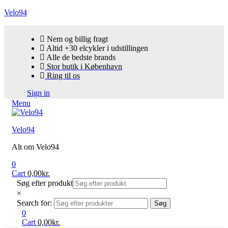
Velo94
Nem og billig fragt
Altid +30 elcykler i udstillingen
Alle de bedste brands
Stor butik i København
Ring til os
Sign in
Menu
Velo94
Alt om Velo94
0
Cart
0,00
kr.
Søg efter produkt
×
Search for:
Søg
0
Cart
0,00
kr.