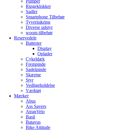
Pumper
Ringeklokker
Sadler
Smartphone Tilbehør
Tyverisikring
Diverse udstyr
woom tilbehør
Reservedele
Batterier
Display
Oplader
Cykeldæk
Frempinde
Sadelpinde
Skærme
Styr
Vedligeholdelse
Værktøj
Mærker
Abus
Ass Savers
AtranVelo
Basil
Batavus
Bike Attitude