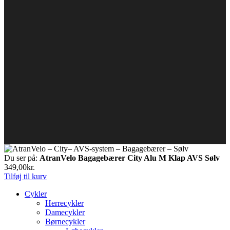
Du ser på:
AtranVelo Bagagebærer City Alu M Klap AVS Sølv
349,00
kr.
Tilføj til kurv
Cykler
Herrecykler
Damecykler
Børnecykler