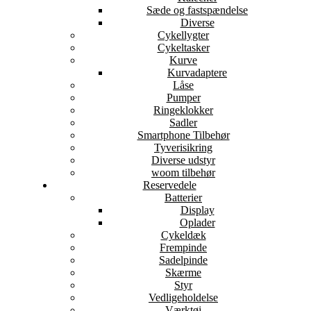
Sæde og fastspændelse
Diverse
Cykellygter
Cykeltasker
Kurve
Kurvadaptere
Låse
Pumper
Ringeklokker
Sadler
Smartphone Tilbehør
Tyverisikring
Diverse udstyr
woom tilbehør
Reservedele
Batterier
Display
Oplader
Cykeldæk
Frempinde
Sadelpinde
Skærme
Styr
Vedligeholdelse
Værktøj