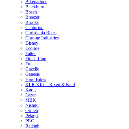
Bikepartner
Blackburn
Bosch
Breezer
Brooks
Centurion
Christiania Bikes
Chrome Industries
Disney
Ecoride
Falter
Finish Line
Fuji
Gazelle
Genesis
Haro Bikes
KLICKfix – Rixen & Kaul
Knog
Lazer
MBK
Nishiki
Ortlieb
Pelago
PRO
Raleigh