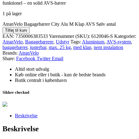
funktionel – en solid AVS-bærer
1 på lager
AtranVelo Bagagebærer City Alu M Klap AVS Sølv antal
Tilføj til kurv
EAN:
7350006383533
Varenummer (SKU):
6120046-S
Kategorier:
AtranVelo
,
Bagagebærere
,
Udstyr
Tags:
Aluminium
,
AVS-system
,
bagagebærer
,
justerbar
,
max. 25 kg
,
med klap
,
nem instalation
Brands:
AtranVelo
Share:
Facebook
Twitter
Email
Altid stort udvalg
Køb online eller i butik - kun de bedste brands
Butik centralt i københavn
Sikker checkud
Beskrivelse
Beskrivelse