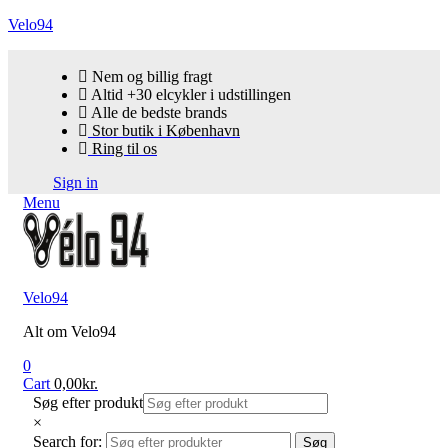
Velo94
Nem og billig fragt
Altid +30 elcykler i udstillingen
Alle de bedste brands
Stor butik i København
Ring til os
Sign in
Menu
Velo94
Alt om Velo94
0
Cart
0,00
kr.
Søg efter produkt
×
Search for:
Søg