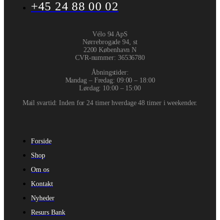
+45 24 88 00 02
Vélo 94 ApS
Nørrebrogade 94, st
2200 København N
CVR-nummer
:
36536780
Åbningstider:
Mandag – Fredag: 09:00 – 18:00
Lørdag: 10:00 – 15:00
Mail svartid: Inden for 24 timer hverdage 48 timer i weekender.
Forside
Shop
Om os
Kontakt
Nyheder
Resurs Bank