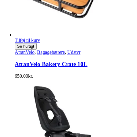
Tilføj til kurv
Se hurtigt
AtranVelo
,
Bagagebærere
,
Udstyr
AtranVelo Bakery Crate 10L
650,00
kr.