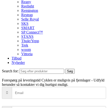
Reany
Reelight
Remington
Restrap
Selle Royal
SKS
SMART
SP Connect™
STANS
Thule/Yepp
Trek
woom
Vittoria
Tilbud
Nyheder
Search for:
Søg
Forespørg på leveringstid
Cyklen er muligvis på fjernlager - Udfyld
herunder så kontakter vi dig hurtigst muligt.