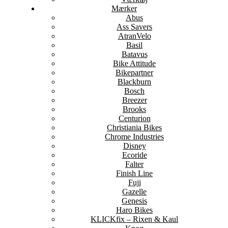
Mærker
Abus
Ass Savers
AtranVelo
Basil
Batavus
Bike Attitude
Bikepartner
Blackburn
Bosch
Breezer
Brooks
Centurion
Christiania Bikes
Chrome Industries
Disney
Ecoride
Falter
Finish Line
Fuji
Gazelle
Genesis
Haro Bikes
KLICKfix – Rixen & Kaul