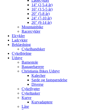
Løbecykler
14″ (2,5-4 år)
16″ (3,5-5 år)
20″ (5-8 år)
24″ (7-10 år)
26″ (9-14 år)
Mountainbike
Racercykler
Elcykler
Ladcykler
Beklædning
Cykelhandsker
Cykelhjelme
Udstyr
Barnestole
Bagagebærere
Christiania Bikes Udstyr
Kalecher
Sæde og fastspændelse
Diverse
Cykellygter
Cykeltasker
Kurve
Kurvadaptere
Låse