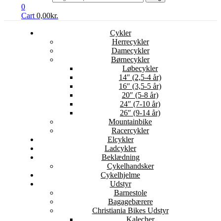
0
Cart
0,00
kr.
Cykler
Herrecykler
Damecykler
Børnecykler
Løbecykler
14″ (2,5-4 år)
16″ (3,5-5 år)
20″ (5-8 år)
24″ (7-10 år)
26″ (9-14 år)
Mountainbike
Racercykler
Elcykler
Ladcykler
Beklædning
Cykelhandsker
Cykelhjelme
Udstyr
Barnestole
Bagagebærere
Christiania Bikes Udstyr
Kalecher