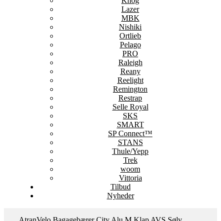
Knog
Lazer
MBK
Nishiki
Ortlieb
Pelago
PRO
Raleigh
Reany
Reelight
Remington
Restrap
Selle Royal
SKS
SMART
SP Connect™
STANS
Thule/Yepp
Trek
woom
Vittoria
Tilbud
Nyheder
AtranVelo Bagagebærer City Alu M Klap AVS Sølv