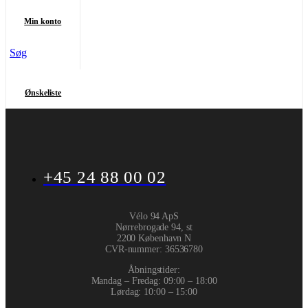
Min konto
Søg
Ønskeliste
+45 24 88 00 02
Vélo 94 ApS
Nørrebrogade 94, st
2200 København N
CVR-nummer
:
36536780
Åbningstider:
Mandag – Fredag: 09:00 – 18:00
Lørdag: 10:00 – 15:00