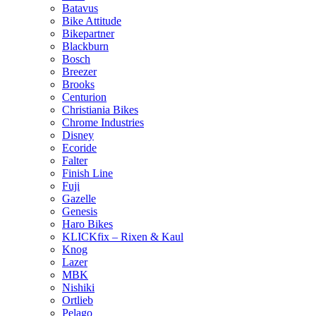
Batavus
Bike Attitude
Bikepartner
Blackburn
Bosch
Breezer
Brooks
Centurion
Christiania Bikes
Chrome Industries
Disney
Ecoride
Falter
Finish Line
Fuji
Gazelle
Genesis
Haro Bikes
KLICKfix – Rixen & Kaul
Knog
Lazer
MBK
Nishiki
Ortlieb
Pelago