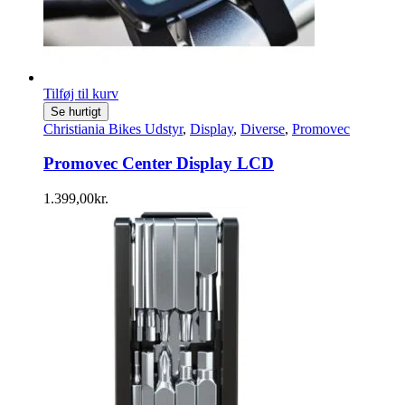
Tilføj til kurv
Se hurtigt
Christiania Bikes Udstyr
,
Display
,
Diverse
,
Promovec
Promovec Center Display LCD
1.399,00
kr.