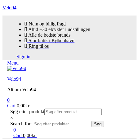
Velo94
Nem og billig fragt
Altid +30 elcykler i udstillingen
Alle de bedste brands
Stor butik i København
Ring til os
Sign in
Menu
Velo94
Alt om Velo94
0
Cart
0,00
kr.
Søg efter produkt
×
Search for:
Søg
0
Cart
0,00
kr.