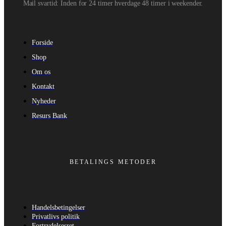
Mail svartid: Inden for 24 timer hverdage 48 timer i weekender.
Forside
Shop
Om os
Kontakt
Nyheder
Resurs Bank
BETALINGS METODER
Handelsbetingelser
Privatlivs politik
Fortrydelsesret