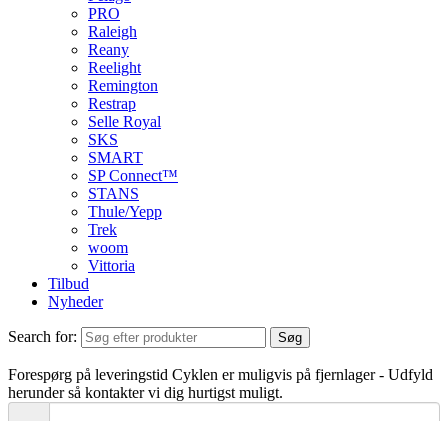
PRO
Raleigh
Reany
Reelight
Remington
Restrap
Selle Royal
SKS
SMART
SP Connect™
STANS
Thule/Yepp
Trek
woom
Vittoria
Tilbud
Nyheder
Search for:
Søg
Forespørg på leveringstid
Cyklen er muligvis på fjernlager - Udfyld
herunder så kontakter vi dig hurtigst muligt.