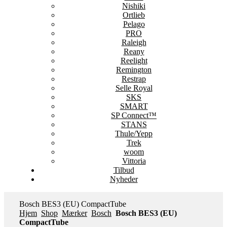
Nishiki
Ortlieb
Pelago
PRO
Raleigh
Reany
Reelight
Remington
Restrap
Selle Royal
SKS
SMART
SP Connect™
STANS
Thule/Yepp
Trek
woom
Vittoria
Tilbud
Nyheder
Bosch BES3 (EU) CompactTube
Hjem
Shop
Mærker
Bosch
Bosch BES3 (EU)
CompactTube