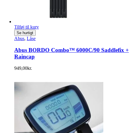
Tilføj til kurv
Se hurtigt
Abus
,
Låse
Abus BORDO Combo™ 6000C/90 Saddlefix +
Raincap
949,00
kr.