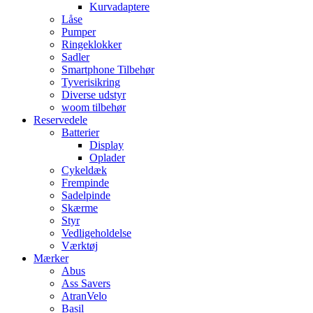
Kurvadaptere
Låse
Pumper
Ringeklokker
Sadler
Smartphone Tilbehør
Tyverisikring
Diverse udstyr
woom tilbehør
Reservedele
Batterier
Display
Oplader
Cykeldæk
Frempinde
Sadelpinde
Skærme
Styr
Vedligeholdelse
Værktøj
Mærker
Abus
Ass Savers
AtranVelo
Basil