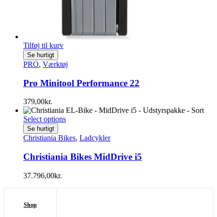
Tilføj til kurv
Se hurtigt
PRO
,
Værktøj
Pro Minitool Performance 22
379,00
kr.
Select options
Se hurtigt
Christiania Bikes
,
Ladcykler
Christiania Bikes MidDrive i5
37.796,00
kr.
Shop