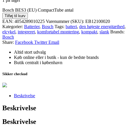
1 på lager
Bosch BES3 (EU) CompactTube antal
Tilføj til kurv
EAN:
4054289010225
Varenummer (SKU):
EB12100020
Kategorier:
Batterier
,
Bosch
Tags:
batteri
,
den højeste energitæthed
,
elcykel
,
integreret
,
komfortabel montering
,
kompakt
,
slank
Brands:
Bosch
Share:
Facebook
Twitter
Email
Altid stort udvalg
Køb online eller i butik - kun de bedste brands
Butik centralt i københavn
Sikker checkud
Beskrivelse
Beskrivelse
Beskrivelse