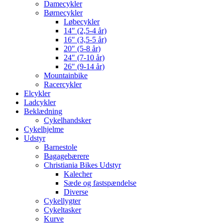
Damecykler
Børnecykler
Løbecykler
14″ (2,5-4 år)
16″ (3,5-5 år)
20″ (5-8 år)
24″ (7-10 år)
26″ (9-14 år)
Mountainbike
Racercykler
Elcykler
Ladcykler
Beklædning
Cykelhandsker
Cykelhjelme
Udstyr
Barnestole
Bagagebærere
Christiania Bikes Udstyr
Kalecher
Sæde og fastspændelse
Diverse
Cykellygter
Cykeltasker
Kurve