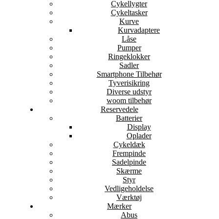
Cykellygter
Cykeltasker
Kurve
Kurvadaptere
Låse
Pumper
Ringeklokker
Sadler
Smartphone Tilbehør
Tyverisikring
Diverse udstyr
woom tilbehør
Reservedele
Batterier
Display
Oplader
Cykeldæk
Frempinde
Sadelpinde
Skærme
Styr
Vedligeholdelse
Værktøj
Mærker
Abus