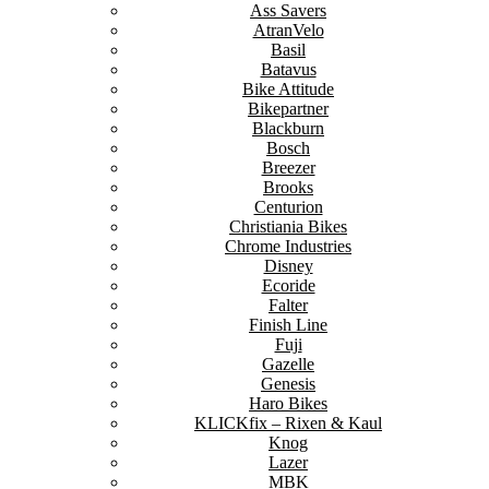
Ass Savers
AtranVelo
Basil
Batavus
Bike Attitude
Bikepartner
Blackburn
Bosch
Breezer
Brooks
Centurion
Christiania Bikes
Chrome Industries
Disney
Ecoride
Falter
Finish Line
Fuji
Gazelle
Genesis
Haro Bikes
KLICKfix – Rixen & Kaul
Knog
Lazer
MBK