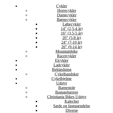
Cykler
Herrecykler
Damecykler
Børnecykler
Løbecykler
14″ (2,5-4 år)
16″ (3,5-5 år)
20″ (5-8 år)
24″ (7-10 år)
26″ (9-14 år)
Mountainbike
Racercykler
Elcykler
Ladcykler
Beklædning
Cykelhandsker
Cykelhjelme
Udstyr
Barnestole
Bagagebærere
Christiania Bikes Udstyr
Kalecher
Sæde og fastspændelse
Diverse