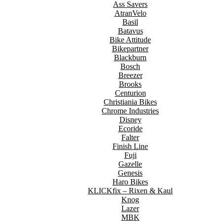
Ass Savers
AtranVelo
Basil
Batavus
Bike Attitude
Bikepartner
Blackburn
Bosch
Breezer
Brooks
Centurion
Christiania Bikes
Chrome Industries
Disney
Ecoride
Falter
Finish Line
Fuji
Gazelle
Genesis
Haro Bikes
KLICKfix – Rixen & Kaul
Knog
Lazer
MBK