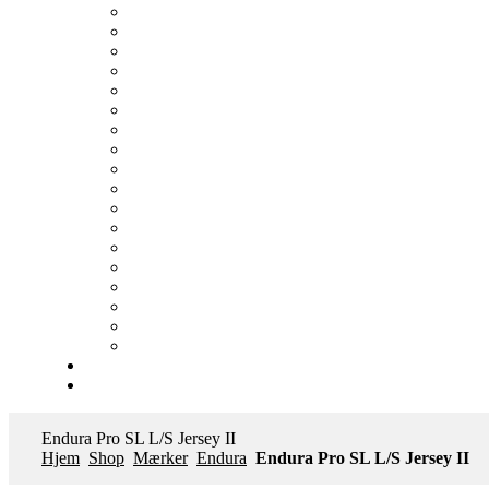
Endura Pro SL L/S Jersey II
Hjem
Shop
Mærker
Endura
Endura Pro SL L/S Jersey II