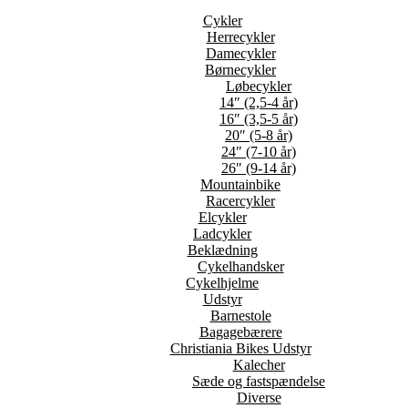
Cykler
Herrecykler
Damecykler
Børnecykler
Løbecykler
14″ (2,5-4 år)
16″ (3,5-5 år)
20″ (5-8 år)
24″ (7-10 år)
26″ (9-14 år)
Mountainbike
Racercykler
Elcykler
Ladcykler
Beklædning
Cykelhandsker
Cykelhjelme
Udstyr
Barnestole
Bagagebærere
Christiania Bikes Udstyr
Kalecher
Sæde og fastspændelse
Diverse