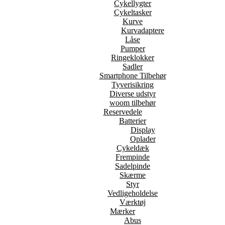
Cykellygter
Cykeltasker
Kurve
Kurvadaptere
Låse
Pumper
Ringeklokker
Sadler
Smartphone Tilbehør
Tyverisikring
Diverse udstyr
woom tilbehør
Reservedele
Batterier
Display
Oplader
Cykeldæk
Frempinde
Sadelpinde
Skærme
Styr
Vedligeholdelse
Værktøj
Mærker
Abus