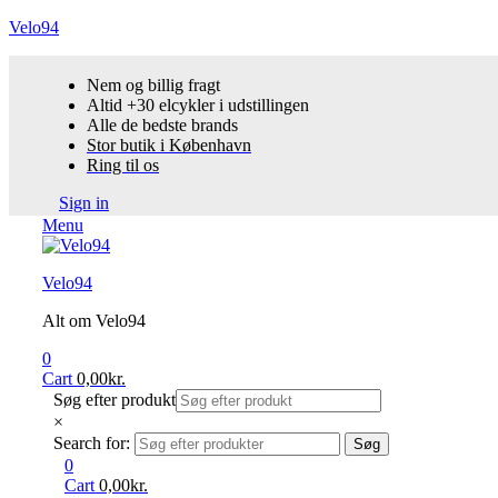
Velo94
Nem og billig fragt
Altid +30 elcykler i udstillingen
Alle de bedste brands
Stor butik i København
Ring til os
Sign in
Menu
Velo94
Alt om Velo94
0
Cart
0,00
kr.
Søg efter produkt
×
Search for:
Søg
0
Cart
0,00
kr.