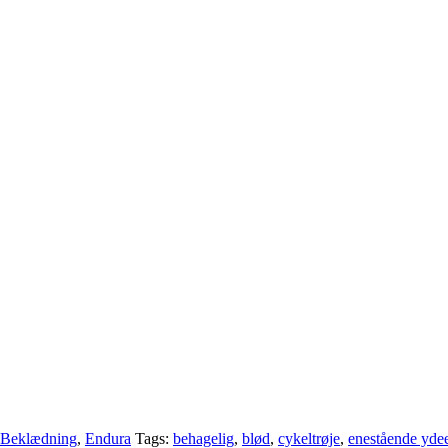
Beklædning
,
Endura
Tags:
behagelig
,
blød
,
cykeltrøje
,
enestående yde