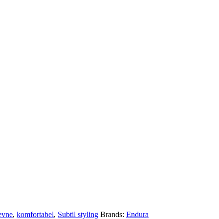
evne
,
komfortabel
,
Subtil styling
Brands:
Endura