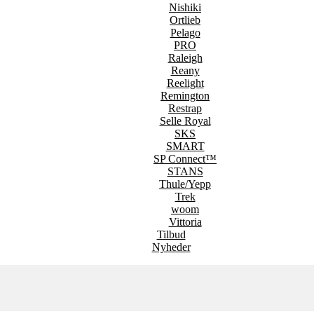
Nishiki
Ortlieb
Pelago
PRO
Raleigh
Reany
Reelight
Remington
Restrap
Selle Royal
SKS
SMART
SP Connect™
STANS
Thule/Yepp
Trek
woom
Vittoria
Tilbud
Nyheder