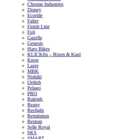
Chrome Industries
Disney
Ecoride
Falter
Finish Line
Fuji
Gazelle
Genesis
Haro Bikes
KLICKfix – Rixen & Kaul
Knog
Lazer
MBK
Nishiki
Ortlieb
Pelago
PRO
Raleigh
Reany
Reelight
Remington
Restrap
Selle Royal
SKS
SMART