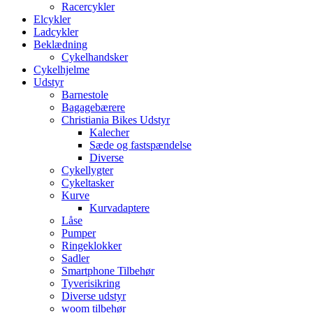
Racercykler
Elcykler
Ladcykler
Beklædning
Cykelhandsker
Cykelhjelme
Udstyr
Barnestole
Bagagebærere
Christiania Bikes Udstyr
Kalecher
Sæde og fastspændelse
Diverse
Cykellygter
Cykeltasker
Kurve
Kurvadaptere
Låse
Pumper
Ringeklokker
Sadler
Smartphone Tilbehør
Tyverisikring
Diverse udstyr
woom tilbehør