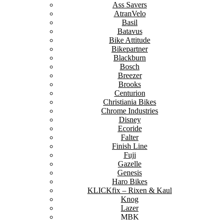
Ass Savers
AtranVelo
Basil
Batavus
Bike Attitude
Bikepartner
Blackburn
Bosch
Breezer
Brooks
Centurion
Christiania Bikes
Chrome Industries
Disney
Ecoride
Falter
Finish Line
Fuji
Gazelle
Genesis
Haro Bikes
KLICKfix – Rixen & Kaul
Knog
Lazer
MBK