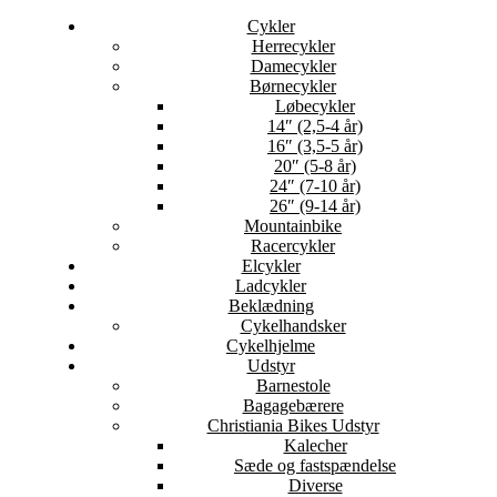
Cykler
Herrecykler
Damecykler
Børnecykler
Løbecykler
14″ (2,5-4 år)
16″ (3,5-5 år)
20″ (5-8 år)
24″ (7-10 år)
26″ (9-14 år)
Mountainbike
Racercykler
Elcykler
Ladcykler
Beklædning
Cykelhandsker
Cykelhjelme
Udstyr
Barnestole
Bagagebærere
Christiania Bikes Udstyr
Kalecher
Sæde og fastspændelse
Diverse