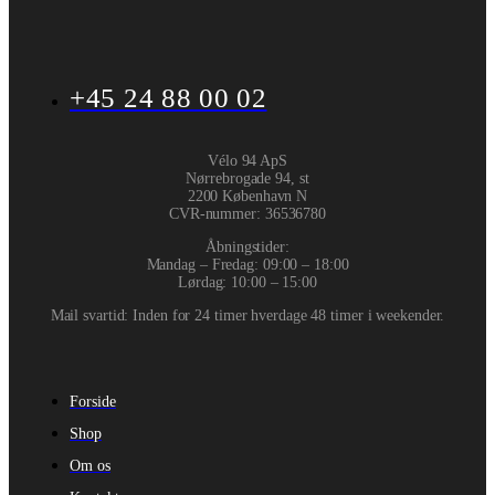
+45 24 88 00 02
Vélo 94 ApS
Nørrebrogade 94, st
2200 København N
CVR-nummer
:
36536780
Åbningstider:
Mandag – Fredag: 09:00 – 18:00
Lørdag: 10:00 – 15:00
Mail svartid: Inden for 24 timer hverdage 48 timer i weekender.
Forside
Shop
Om os