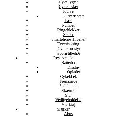
Cykellygter
Cykeltasker
Kurve
Kurvadaptere
Låse
Pumper
Ringeklokker
Sadler
Smartphone Tilbehør
Tyverisikring
Diverse udstyr
woom tilbehør
Reservedele
Batterier
Display
Oplader
Cykeldæk
Frempinde
Sadelpinde
Skærme
Styr
Vedligeholdelse
Værktøj
Mærker
Abus