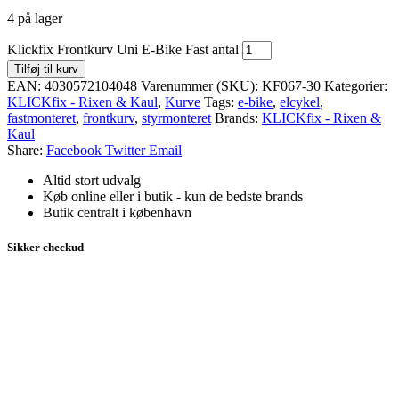
4 på lager
Klickfix Frontkurv Uni E-Bike Fast antal
Tilføj til kurv
EAN:
4030572104048
Varenummer (SKU):
KF067-30
Kategorier:
KLICKfix - Rixen & Kaul
,
Kurve
Tags:
e-bike
,
elcykel
,
fastmonteret
,
frontkurv
,
styrmonteret
Brands:
KLICKfix - Rixen &
Kaul
Share:
Facebook
Twitter
Email
Altid stort udvalg
Køb online eller i butik - kun de bedste brands
Butik centralt i københavn
Sikker checkud