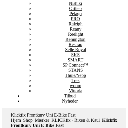
Nishiki
Ortlieb
Pelago
PRO
Raleigh
Reany
Reelight
Remington
Restrap
Selle Royal
SKS
SMART
SP Connect™
STANS
Thule/Yepp
Trek
woom
Vittoria
Tilbud
Nyheder
Klickfix Frontkurv Uni E-Bike Fast
Hjem
Shop
Mærker
KLICKfix - Rixen & Kaul
Klickfix
Frontkurv Uni E-Bike Fast