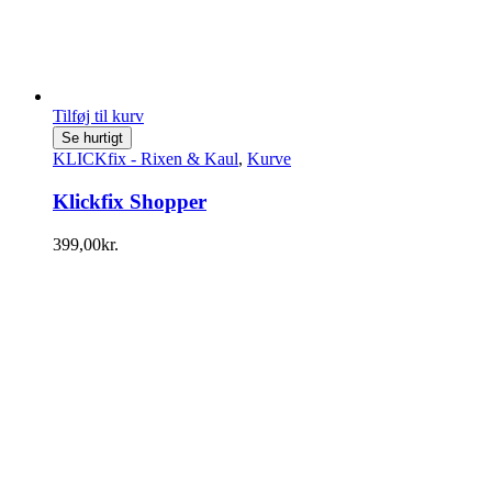
Tilføj til kurv
Se hurtigt
KLICKfix - Rixen & Kaul
,
Kurve
Klickfix Shopper
399,00
kr.