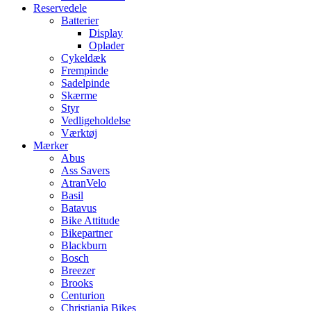
Reservedele
Batterier
Display
Oplader
Cykeldæk
Frempinde
Sadelpinde
Skærme
Styr
Vedligeholdelse
Værktøj
Mærker
Abus
Ass Savers
AtranVelo
Basil
Batavus
Bike Attitude
Bikepartner
Blackburn
Bosch
Breezer
Brooks
Centurion
Christiania Bikes