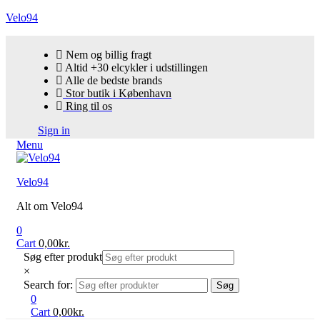
Velo94
Nem og billig fragt
Altid +30 elcykler i udstillingen
Alle de bedste brands
Stor butik i København
Ring til os
Sign in
Menu
Velo94
Alt om Velo94
0
Cart
0,00
kr.
Søg efter produkt
×
Search for:
Søg
0
Cart
0,00
kr.