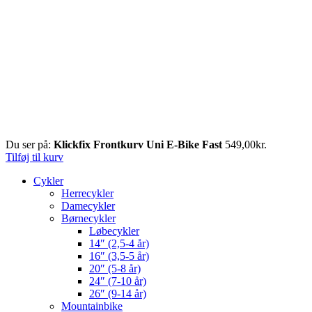
Du ser på:
Klickfix Frontkurv Uni E-Bike Fast
549,00
kr.
Tilføj til kurv
Cykler
Herrecykler
Damecykler
Børnecykler
Løbecykler
14″ (2,5-4 år)
16″ (3,5-5 år)
20″ (5-8 år)
24″ (7-10 år)
26″ (9-14 år)
Mountainbike