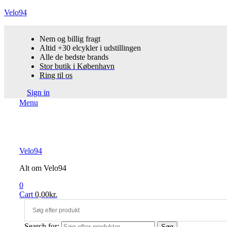
Velo94
Nem og billig fragt
Altid +30 elcykler i udstillingen
Alle de bedste brands
Stor butik i København
Ring til os
Sign in
Menu
Velo94
Alt om Velo94
0
Cart
0,00
kr.
Search for:
Søg