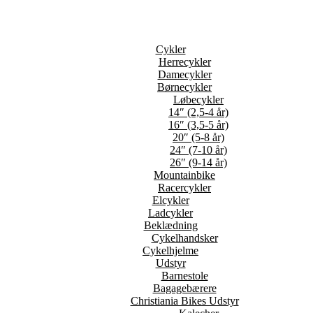
Cykler
Herrecykler
Damecykler
Børnecykler
Løbecykler
14″ (2,5-4 år)
16″ (3,5-5 år)
20″ (5-8 år)
24″ (7-10 år)
26″ (9-14 år)
Mountainbike
Racercykler
Elcykler
Ladcykler
Beklædning
Cykelhandsker
Cykelhjelme
Udstyr
Barnestole
Bagagebærere
Christiania Bikes Udstyr