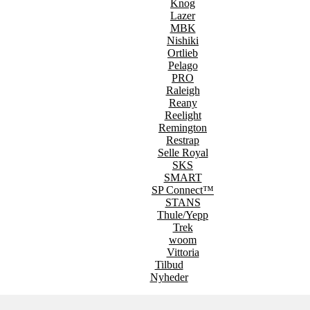
Knog
Lazer
MBK
Nishiki
Ortlieb
Pelago
PRO
Raleigh
Reany
Reelight
Remington
Restrap
Selle Royal
SKS
SMART
SP Connect™
STANS
Thule/Yepp
Trek
woom
Vittoria
Tilbud
Nyheder