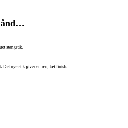
rbånd…
et stangstik.
.
Det nye stik giver en ren, tæt finish.