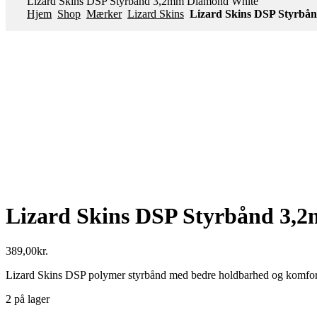
Lizard Skins DSP Styrbånd 3,2mm Diamond White
Hjem
Shop
Mærker
Lizard Skins
Lizard Skins DSP Styrbå
Lizard Skins DSP Styrbånd 3,
389,00
kr.
Lizard Skins DSP polymer styrbånd med bedre holdbarhed og komfor
2 på lager