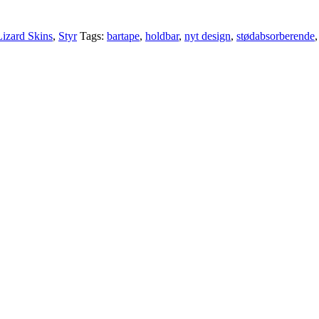
Lizard Skins
,
Styr
Tags:
bartape
,
holdbar
,
nyt design
,
stødabsorberende