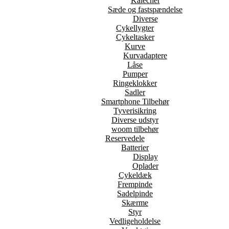
Kalecher
Sæde og fastspændelse
Diverse
Cykellygter
Cykeltasker
Kurve
Kurvadaptere
Låse
Pumper
Ringeklokker
Sadler
Smartphone Tilbehør
Tyverisikring
Diverse udstyr
woom tilbehør
Reservedele
Batterier
Display
Oplader
Cykeldæk
Frempinde
Sadelpinde
Skærme
Styr
Vedligeholdelse