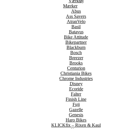
Værktøj
Mærker
Abus
Ass Savers
AtranVelo
Basil
Batavus
Bike Attitude
Bikepartner
Blackburn
Bosch
Breezer
Brooks
Centurion
Christiania Bikes
Chrome Industries
Disney
Ecoride
Falter
Finish Line
Fuji
Gazelle
Genesis
Haro Bikes
KLICKfix – Rixen & Kaul