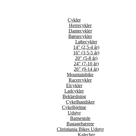
Cykler
Herrecykler
Damecykler
Børnecykler
Løbecykler
14″ (2,5-4 år)
16″ (3,5-5 år)
20″ (5-8 år)
24″ (7-10 år)
26″ (9-14 år)
Mountainbike
Racercykler
Elcykler
Ladcykler
Beklædning
Cykelhandsker
Cykelhjelme
Udstyr
Barnestole
Bagagebærere
Christiania Bikes Udstyr
Kalecher