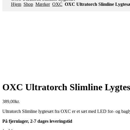
Hjem
Shop
Mærker
OXC
OXC Ultratorch Slimline Lygtes
OXC Ultratorch Slimline Lygte
389,00
kr.
Ultratorch Slimline lygtesæt fra OXC er et sæt med LED for- og baglyg
På fjernlager, 2-7 dages leveringstid