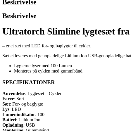
Beskrivelse
Beskrivelse
Ultratorch Slimline lygtesæt 
– er et sæt med LED for- og baglygter til cykler.
Sættet leveres med genopladelige Lithium Ion USB-genopladelige batt
Lygterne lyser med 100 Lumen.
Monteres på cyklen med gummibånd.
SPECIFIKATIONER
Anvendelse
: Lygtesæt – Cykler
Farve
: Sort
Sæt
: For- og baglygte
Lys
: LED
Lumenindikator
: 100
Batteri
: Lithium Ion
Opladning
: USB
Montering
: Gummibånd