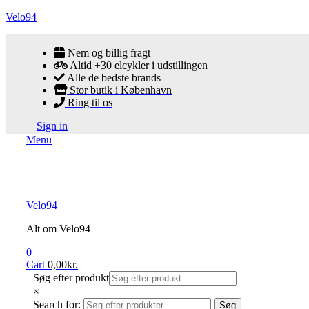
Velo94
Nem og billig fragt
Altid +30 elcykler i udstillingen
Alle de bedste brands
Stor butik i København
Ring til os
Sign in
Menu
Velo94
Alt om Velo94
0
Cart
0,00
kr.
Søg efter produkt
×
Search for:
Søg