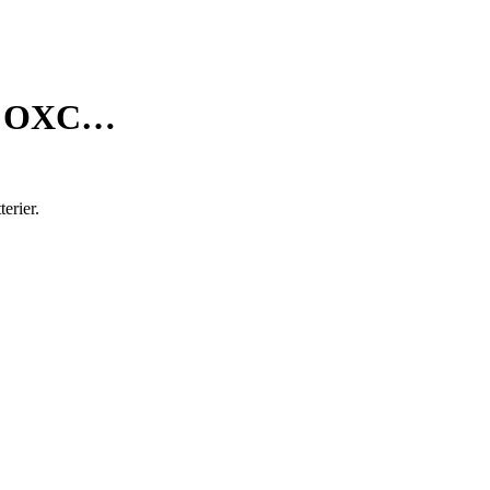
fra OXC…
erier.