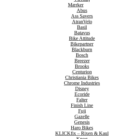
Mærker
Abus
Ass Savers
AtranVelo
Basil
Batavus
Bike Attitude
Bikepartner
Blackburn
Bosch
Breezer
Brooks
Centurion
Christiania Bikes
Chrome Industries
Disney
Ecoride
Falter
Finish Line
Fuji
Gazelle
Genesis
Haro Bikes
KLICKfix – Rixen & Kaul
Knog