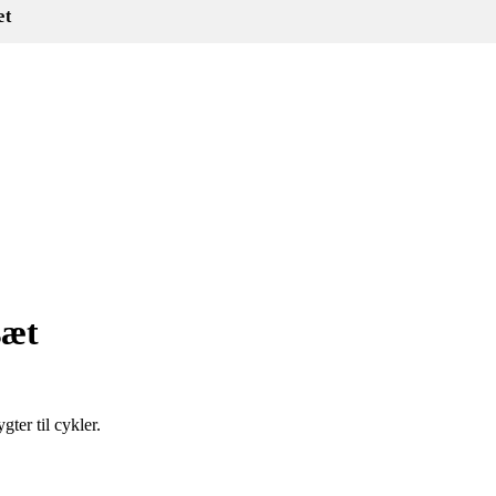
æt
sæt
ter til cykler.