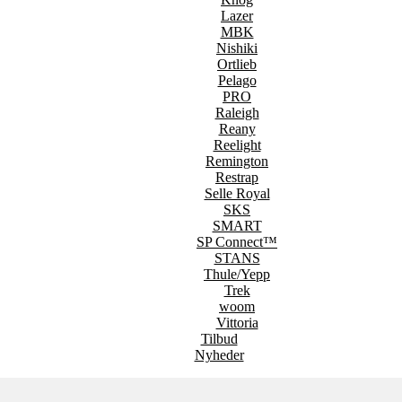
Lazer
MBK
Nishiki
Ortlieb
Pelago
PRO
Raleigh
Reany
Reelight
Remington
Restrap
Selle Royal
SKS
SMART
SP Connect™
STANS
Thule/Yepp
Trek
woom
Vittoria
Tilbud
Nyheder