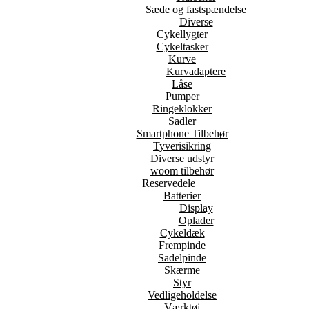
Sæde og fastspændelse
Diverse
Cykellygter
Cykeltasker
Kurve
Kurvadaptere
Låse
Pumper
Ringeklokker
Sadler
Smartphone Tilbehør
Tyverisikring
Diverse udstyr
woom tilbehør
Reservedele
Batterier
Display
Oplader
Cykeldæk
Frempinde
Sadelpinde
Skærme
Styr
Vedligeholdelse
Værktøj