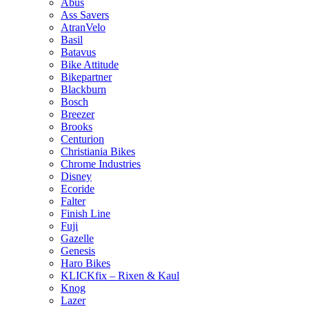
Abus
Ass Savers
AtranVelo
Basil
Batavus
Bike Attitude
Bikepartner
Blackburn
Bosch
Breezer
Brooks
Centurion
Christiania Bikes
Chrome Industries
Disney
Ecoride
Falter
Finish Line
Fuji
Gazelle
Genesis
Haro Bikes
KLICKfix – Rixen & Kaul
Knog
Lazer