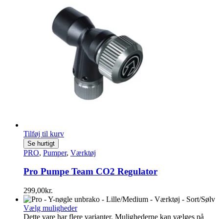
Tilføj til kurv
Se hurtigt
PRO
,
Pumper
,
Værktøj
Pro Pumpe Team CO2 Regulator
299,00
kr.
Vælg muligheder
Dette vare har flere varianter. Mulighederne kan vælges på