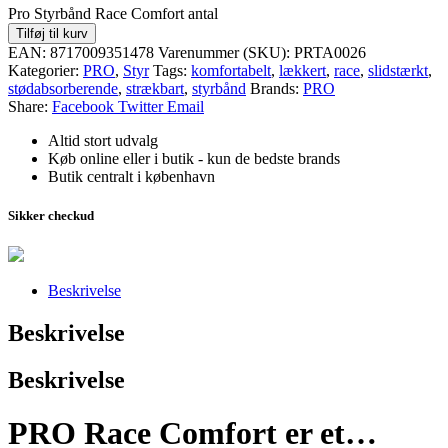
Pro Styrbånd Race Comfort antal
Tilføj til kurv
EAN:
8717009351478
Varenummer (SKU):
PRTA0026
Kategorier:
PRO
,
Styr
Tags:
komfortabelt
,
lækkert
,
race
,
slidstærkt
,
stødabsorberende
,
strækbart
,
styrbånd
Brands:
PRO
Share:
Facebook
Twitter
Email
Altid stort udvalg
Køb online eller i butik - kun de bedste brands
Butik centralt i københavn
Sikker checkud
Beskrivelse
Beskrivelse
Beskrivelse
PRO Race Comfort er et…