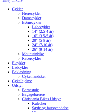
Tilføj til kurv
Cykler
Herrecykler
Damecykler
Børnecykler
Løbecykler
14″ (2,5-4 år)
16″ (3,5-5 år)
20″ (5-8 år)
24″ (7-10 år)
26″ (9-14 år)
Mountainbike
Racercykler
Elcykler
Ladcykler
Beklædning
Cykelhandsker
Cykelhjelme
Udstyr
Barnestole
Bagagebærere
Christiania Bikes Udstyr
Kalecher
Sæde og fastspændelse