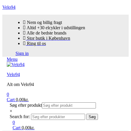
Velo94
Nem og billig fragt
Altid +30 elcykler i udstillingen
Alle de bedste brands
Stor butik i København
Ring til os
Sign in
Menu
Velo94
Alt om Velo94
0
Cart
0,00
kr.
Søg efter produkt
×
Search for:
Søg
0
Cart
0,00
kr.