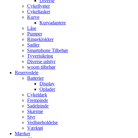
Diverse
Cykellygter
Cykeltasker
Kurve
Kurvadaptere
Låse
Pumper
Ringeklokker
Sadler
Smartphone Tilbehør
Tyverisikring
Diverse udstyr
woom tilbehør
Reservedele
Batterier
Display
Oplader
Cykeldæk
Frempinde
Sadelpinde
Skærme
Styr
Vedligeholdelse
Værktøj
Mærker