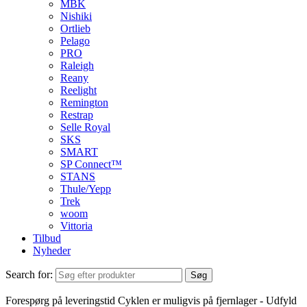
MBK
Nishiki
Ortlieb
Pelago
PRO
Raleigh
Reany
Reelight
Remington
Restrap
Selle Royal
SKS
SMART
SP Connect™
STANS
Thule/Yepp
Trek
woom
Vittoria
Tilbud
Nyheder
Search for:
Søg
Forespørg på leveringstid
Cyklen er muligvis på fjernlager - Udfyld