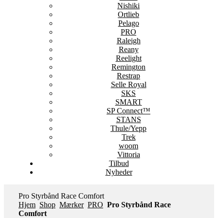
Nishiki
Ortlieb
Pelago
PRO
Raleigh
Reany
Reelight
Remington
Restrap
Selle Royal
SKS
SMART
SP Connect™
STANS
Thule/Yepp
Trek
woom
Vittoria
Tilbud
Nyheder
Pro Styrbånd Race Comfort
Hjem
Shop
Mærker
PRO
Pro Styrbånd Race
Comfort