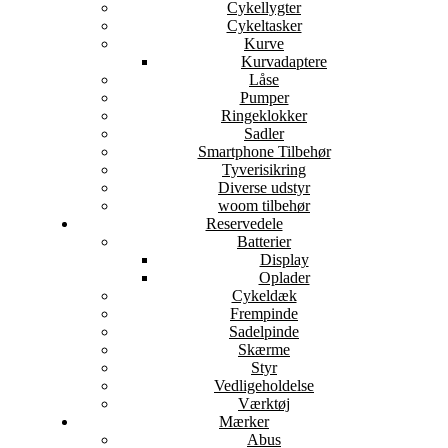
Cykellygter
Cykeltasker
Kurve
Kurvadaptere
Låse
Pumper
Ringeklokker
Sadler
Smartphone Tilbehør
Tyverisikring
Diverse udstyr
woom tilbehør
Reservedele
Batterier
Display
Oplader
Cykeldæk
Frempinde
Sadelpinde
Skærme
Styr
Vedligeholdelse
Værktøj
Mærker
Abus