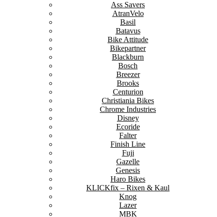
Ass Savers
AtranVelo
Basil
Batavus
Bike Attitude
Bikepartner
Blackburn
Bosch
Breezer
Brooks
Centurion
Christiania Bikes
Chrome Industries
Disney
Ecoride
Falter
Finish Line
Fuji
Gazelle
Genesis
Haro Bikes
KLICKfix – Rixen & Kaul
Knog
Lazer
MBK