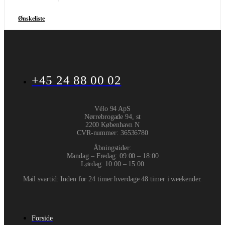
Ønskeliste
+45 24 88 00 02
Vélo 94 ApS
Nørrebrogade 94, st
2200 København N
CVR-nummer
:
36536780
Åbningstider:
Mandag – Fredag: 09:00 – 18:00
Lørdag: 10:00 – 15:00
Mail svartid: Inden for 24 timer hverdage 48 timer i weekender.
Forside