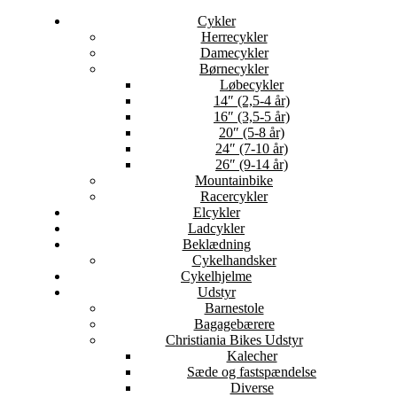
Cykler
Herrecykler
Damecykler
Børnecykler
Løbecykler
14″ (2,5-4 år)
16″ (3,5-5 år)
20″ (5-8 år)
24″ (7-10 år)
26″ (9-14 år)
Mountainbike
Racercykler
Elcykler
Ladcykler
Beklædning
Cykelhandsker
Cykelhjelme
Udstyr
Barnestole
Bagagebærere
Christiania Bikes Udstyr
Kalecher
Sæde og fastspændelse
Diverse