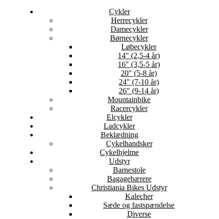
Cykler
Herrecykler
Damecykler
Børnecykler
Løbecykler
14″ (2,5-4 år)
16″ (3,5-5 år)
20″ (5-8 år)
24″ (7-10 år)
26″ (9-14 år)
Mountainbike
Racercykler
Elcykler
Ladcykler
Beklædning
Cykelhandsker
Cykelhjelme
Udstyr
Barnestole
Bagagebærere
Christiania Bikes Udstyr
Kalecher
Sæde og fastspændelse
Diverse