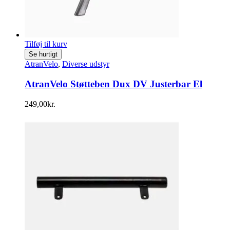
Tilføj til kurv
Se hurtigt
AtranVelo
,
Diverse udstyr
AtranVelo Støtteben Dux DV Justerbar El
249,00
kr.