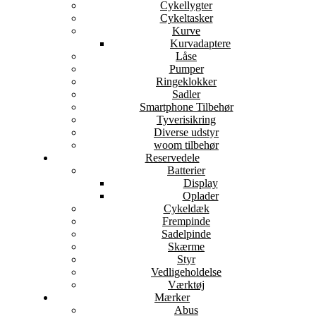
Cykellygter
Cykeltasker
Kurve
Kurvadaptere
Låse
Pumper
Ringeklokker
Sadler
Smartphone Tilbehør
Tyverisikring
Diverse udstyr
woom tilbehør
Reservedele
Batterier
Display
Oplader
Cykeldæk
Frempinde
Sadelpinde
Skærme
Styr
Vedligeholdelse
Værktøj
Mærker
Abus