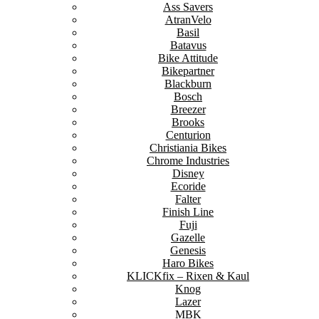
Ass Savers
AtranVelo
Basil
Batavus
Bike Attitude
Bikepartner
Blackburn
Bosch
Breezer
Brooks
Centurion
Christiania Bikes
Chrome Industries
Disney
Ecoride
Falter
Finish Line
Fuji
Gazelle
Genesis
Haro Bikes
KLICKfix – Rixen & Kaul
Knog
Lazer
MBK