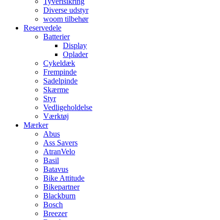
Tyverisikring
Diverse udstyr
woom tilbehør
Reservedele
Batterier
Display
Oplader
Cykeldæk
Frempinde
Sadelpinde
Skærme
Styr
Vedligeholdelse
Værktøj
Mærker
Abus
Ass Savers
AtranVelo
Basil
Batavus
Bike Attitude
Bikepartner
Blackburn
Bosch
Breezer