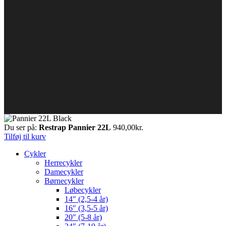
Du ser på:
Restrap Pannier 22L
940,00
kr.
Tilføj til kurv
Cykler
Herrecykler
Damecykler
Børnecykler
Løbecykler
14″ (2,5-4 år)
16″ (3,5-5 år)
20″ (5-8 år)