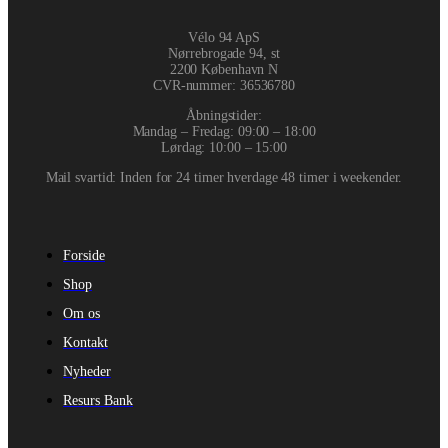
Vélo 94 ApS
Nørrebrogade 94, st
2200 København N
CVR-nummer
:
36536780
Åbningstider:
Mandag – Fredag: 09:00 – 18:00
Lørdag: 10:00 – 15:00
Mail svartid: Inden for 24 timer hverdage 48 timer i weekender.
Forside
Shop
Om os
Kontakt
Nyheder
Resurs Bank