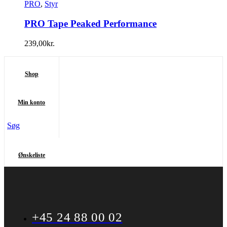
PRO
,
Styr
PRO Tape Peaked Performance
239,00
kr.
Shop
Min konto
Søg
Ønskeliste
+45 24 88 00 02