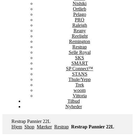
Nishiki
Ortlieb
Pelago
PRO
Raleigh
Reany
Reelight
Remington
Restrap
Selle Royal
SKS
SMART
SP Connect™
STANS
Thule/Yepp
Trek
woom
Vittoria
Tilbud
Nyheder
Restrap Pannier 22L
Hjem
Shop
Mærker
Restrap
Restrap Pannier 22L