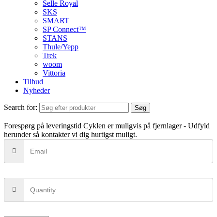
Selle Royal
SKS
SMART
SP Connect™
STANS
Thule/Yepp
Trek
woom
Vittoria
Tilbud
Nyheder
Search for:
Søg
Forespørg på leveringstid
Cyklen er muligvis på fjernlager - Udfyld
herunder så kontakter vi dig hurtigst muligt.