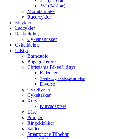
24″ (7-10 år)
26″ (9-14 år)
Mountainbike
Racercykler
Elcykler
Ladcykler
Beklædning
Cykelhandsker
Cykelhjelme
Udstyr
Barnestole
Bagagebærere
Christiania Bikes Udstyr
Kalecher
Sæde og fastspændelse
Diverse
Cykellygter
Cykeltasker
Kurve
Kurvadaptere
Låse
Pumper
Ringeklokker
Sadler
Smartphone Tilbehør