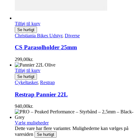
Tilføj til kurv
Se hurtigt
Christiania Bikes Udstyr
,
Diverse
CS Parasolholder 25mm
299,00
kr.
Tilføj til kurv
Se hurtigt
Cykeltasker
,
Restrap
Restrap Pannier 22L
940,00
kr.
Vælg muligheder
Dette vare har flere varianter. Mulighederne kan vælges på
varesiden
Se hurtigt