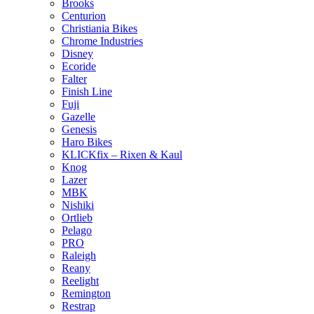
Brooks
Centurion
Christiania Bikes
Chrome Industries
Disney
Ecoride
Falter
Finish Line
Fuji
Gazelle
Genesis
Haro Bikes
KLICKfix – Rixen & Kaul
Knog
Lazer
MBK
Nishiki
Ortlieb
Pelago
PRO
Raleigh
Reany
Reelight
Remington
Restrap