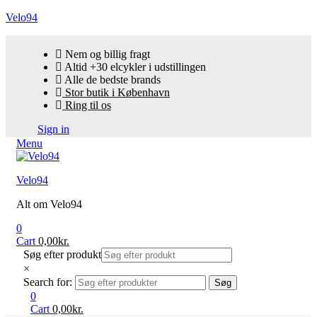
Velo94
Nem og billig fragt
Altid +30 elcykler i udstillingen
Alle de bedste brands
Stor butik i København
Ring til os
Sign in
Menu
Velo94
Alt om Velo94
0
Cart
0,00
kr.
Søg efter produkt
×
Search for:
Søg
0
Cart
0,00
kr.