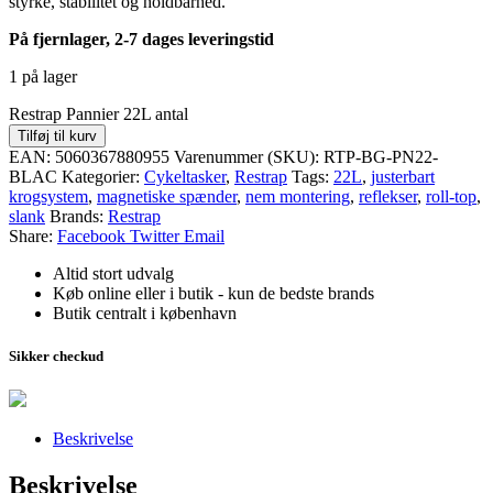
styrke, stabilitet og holdbarhed‎.
På fjernlager, 2-7 dages leveringstid
1 på lager
Restrap Pannier 22L antal
Tilføj til kurv
EAN:
5060367880955
Varenummer (SKU):
RTP-BG-PN22-
BLAC
Kategorier:
Cykeltasker
,
Restrap
Tags:
22L
,
justerbart
krogsystem
,
magnetiske spænder
,
nem montering
,
reflekser
,
roll-top
,
slank
Brands:
Restrap
Share:
Facebook
Twitter
Email
Altid stort udvalg
Køb online eller i butik - kun de bedste brands
Butik centralt i københavn
Sikker checkud
Beskrivelse
Beskrivelse