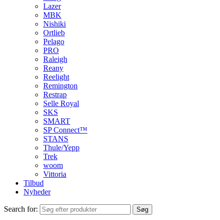
Lazer
MBK
Nishiki
Ortlieb
Pelago
PRO
Raleigh
Reany
Reelight
Remington
Restrap
Selle Royal
SKS
SMART
SP Connect™
STANS
Thule/Yepp
Trek
woom
Vittoria
Tilbud
Nyheder
Search for:
Søg