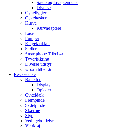
Sæde og fastspændelse
Diverse
Cykellygter
Cykeltasker
Kurve
Kurvadaptere
Låse
Pumper
Ringeklokker
Sadler
Smartphone Tilbehør
Tyverisikring
Diverse udstyr
woom tilbehør
Reservedele
Batterier
Display
Oplader
Cykeldæk
Frempinde
Sadelpinde
Skærme
Styr
Vedligeholdelse
Værktøj