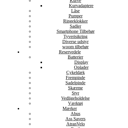
Kurve
Kurvadaptere
Låse
Pumper
Ringeklokker
Sadler
Smartphone Tilbehør
Tyverisikring
Diverse udstyr
woom tilbehør
Reservedele
Batterier
Display
Oplader
Cykeldæk
Frempinde
Sadelpinde
Skærme
Styr
Vedligeholdelse
Værktøj
Mærker
Abus
Ass Savers
AtranVelo