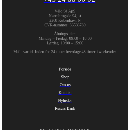
Vélo 94 ApS
Nørrebrogade 94, st
2200 København N
CVR-nummer
:
36536780
Åbningstider:
Mandag – Fredag: 09:00 – 18:00
Lørdag: 10:00 – 15:00
Mail svartid: Inden for 24 timer hverdage 48 timer i weekender.
Forside
Shop
Om os
Kontakt
Nyheder
Resurs Bank