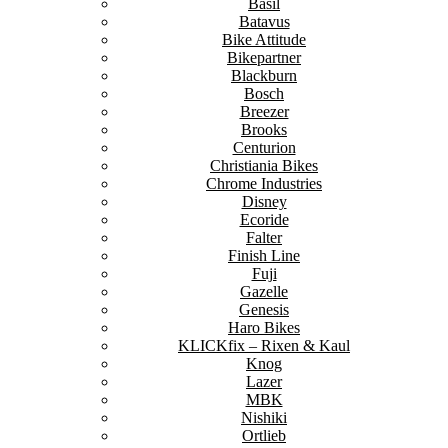
Basil
Batavus
Bike Attitude
Bikepartner
Blackburn
Bosch
Breezer
Brooks
Centurion
Christiania Bikes
Chrome Industries
Disney
Ecoride
Falter
Finish Line
Fuji
Gazelle
Genesis
Haro Bikes
KLICKfix – Rixen & Kaul
Knog
Lazer
MBK
Nishiki
Ortlieb