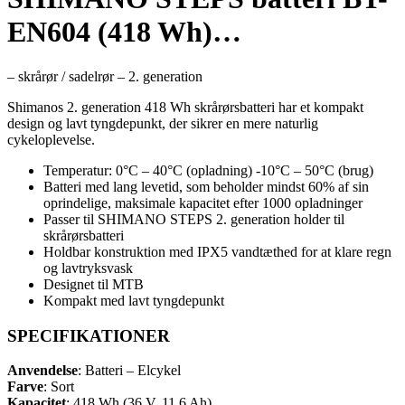
EN604 (418 Wh)…
– skrårør / sadelrør – 2. generation
Shimanos 2. generation 418 Wh skrårørsbatteri har et kompakt
design og lavt tyngdepunkt, der sikrer en mere naturlig
cykeloplevelse.
Temperatur: 0°C – 40°C (opladning) -10°C – 50°C (brug)
Batteri med lang levetid, som beholder mindst 60% af sin
oprindelige, maksimale kapacitet efter 1000 opladninger
Passer til SHIMANO STEPS 2. generation holder til
skrårørsbatteri
Holdbar konstruktion med IPX5 vandtæthed for at klare regn
og lavtryksvask
Designet til MTB
Kompakt med lavt tyngdepunkt
SPECIFIKATIONER
Anvendelse
: Batteri – Elcykel
Farve
: Sort
Kapacitet
: 418 Wh (36 V, 11,6 Ah)