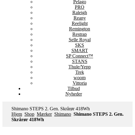
Pelago
PRO
Raleigh
Reany
Reelight
Remington
Restrap
Selle Royal
SKS
SMART
SP Connect™
STANS
Thule/Yepp
Trek
woom
Vittoria
Tilbud
Nyheder
Shimano STEPS 2. Gen. Skrårør 418Wh
Hjem
Shop
Mærker
Shimano
Shimano STEPS 2. Gen.
Skrårør 418Wh