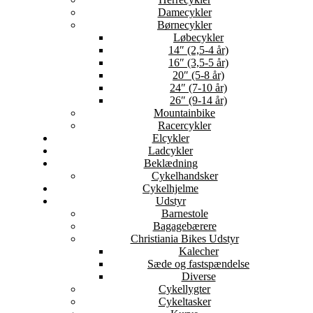
Damecykler
Børnecykler
Løbecykler
14″ (2,5-4 år)
16″ (3,5-5 år)
20″ (5-8 år)
24″ (7-10 år)
26″ (9-14 år)
Mountainbike
Racercykler
Elcykler
Ladcykler
Beklædning
Cykelhandsker
Cykelhjelme
Udstyr
Barnestole
Bagagebærere
Christiania Bikes Udstyr
Kalecher
Sæde og fastspændelse
Diverse
Cykellygter
Cykeltasker