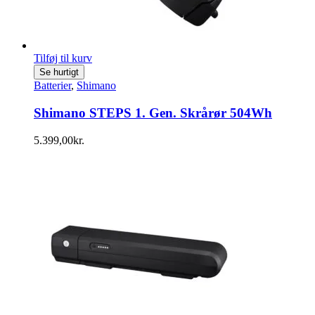
Tilføj til kurv
Se hurtigt
Batterier
,
Shimano
Shimano STEPS 1. Gen. Skrårør 504Wh
5.399,00
kr.