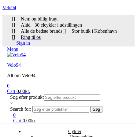
Velo94
Nem og billig fragt
Altid +30 elcykler i udstillingen
Alle de bedste brands
Stor butik i København
Ring til os
Sign in
Menu
Velo94
Alt om Velo94
0
Cart
0,00
kr.
Søg efter produkt
×
Search for:
Søg
0
Cart
0,00
kr.
Cykler
Herrecykler