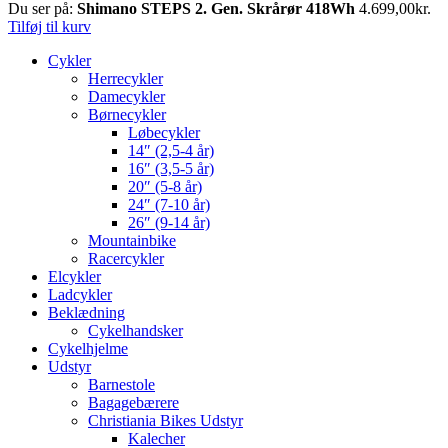
Du ser på:
Shimano STEPS 2. Gen. Skrårør 418Wh
4.699,00
kr.
Tilføj til kurv
Cykler
Herrecykler
Damecykler
Børnecykler
Løbecykler
14″ (2,5-4 år)
16″ (3,5-5 år)
20″ (5-8 år)
24″ (7-10 år)
26″ (9-14 år)
Mountainbike
Racercykler
Elcykler
Ladcykler
Beklædning
Cykelhandsker
Cykelhjelme
Udstyr
Barnestole
Bagagebærere
Christiania Bikes Udstyr
Kalecher