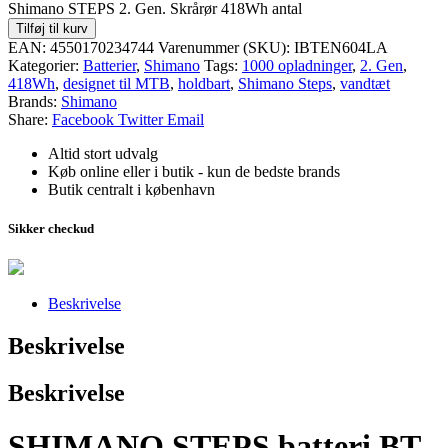
Shimano STEPS 2. Gen. Skrårør 418Wh antal
Tilføj til kurv
EAN:
4550170234744
Varenummer (SKU):
IBTEN604LA
Kategorier:
Batterier
,
Shimano
Tags:
1000 opladninger
,
2. Gen
,
418Wh
,
designet til MTB
,
holdbart
,
Shimano Steps
,
vandtæt
Brands:
Shimano
Share:
Facebook
Twitter
Email
Altid stort udvalg
Køb online eller i butik - kun de bedste brands
Butik centralt i københavn
Sikker checkud
Beskrivelse
Beskrivelse
Beskrivelse
SHIMANO STEPS batteri BT-