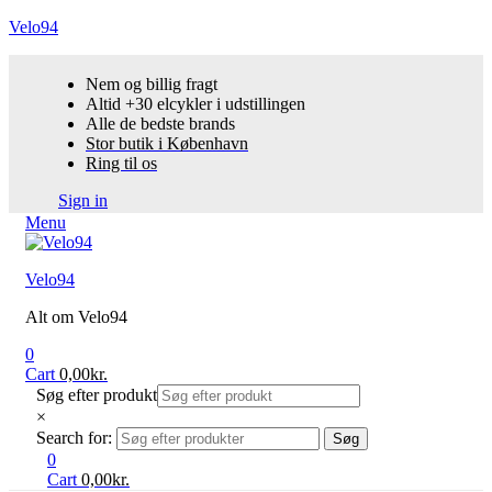
Velo94
Nem og billig fragt
Altid +30 elcykler i udstillingen
Alle de bedste brands
Stor butik i København
Ring til os
Sign in
Menu
Velo94
Alt om Velo94
0
Cart
0,00
kr.
Søg efter produkt
×
Search for:
Søg
0
Cart
0,00
kr.