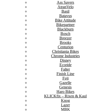
Ass Savers
AtranVelo
Basil
Batavus
Bike Attitude
Bikepartner
Blackburn
Bosch
Breezer
Brooks
Centurion
Christiania Bikes
Chrome Industries
Disney
Ecoride
Falter
Finish Line
Fuji
Gazelle
Genesis
Haro Bikes
KLICKfix – Rixen & Kaul
Knog
Lazer
MBK