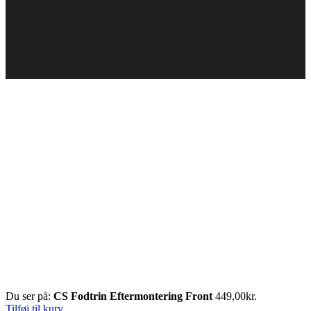
Du ser på:
CS Fodtrin Eftermontering Front
449,00
kr.
Tilføj til kurv