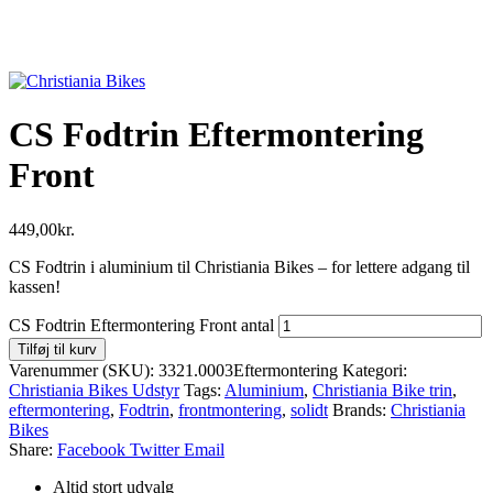
CS Fodtrin Eftermontering
Front
449,00
kr.
CS Fodtrin i aluminium til Christiania Bikes – for lettere adgang til
kassen!
CS Fodtrin Eftermontering Front antal
Tilføj til kurv
Varenummer (SKU):
3321.0003Eftermontering
Kategori:
Christiania Bikes Udstyr
Tags:
Aluminium
,
Christiania Bike trin
,
eftermontering
,
Fodtrin
,
frontmontering
,
solidt
Brands:
Christiania
Bikes
Share:
Facebook
Twitter
Email
Altid stort udvalg