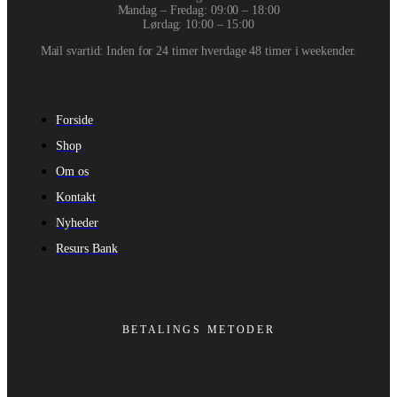
Mandag – Fredag: 09:00 – 18:00
Lørdag: 10:00 – 15:00
Mail svartid: Inden for 24 timer hverdage 48 timer i weekender.
Forside
Shop
Om os
Kontakt
Nyheder
Resurs Bank
BETALINGS METODER