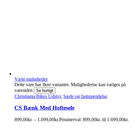
Vælg muligheder
Dette vare har flere varianter. Mulighederne kan vælges på
varesiden
Se hurtigt
Christiania Bikes Udstyr
,
Sæde og fastspændelse
CS Bænk Med Hoftesele
899,00
kr.
–
1.699,00
kr.
Prisinterval: 899,00kr. til 1.699,00kr.