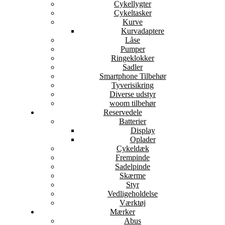
Cykellygter
Cykeltasker
Kurve
Kurvadaptere
Låse
Pumper
Ringeklokker
Sadler
Smartphone Tilbehør
Tyverisikring
Diverse udstyr
woom tilbehør
Reservedele
Batterier
Display
Oplader
Cykeldæk
Frempinde
Sadelpinde
Skærme
Styr
Vedligeholdelse
Værktøj
Mærker
Abus