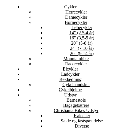
Cykler
Herrecykler
Damecykler
Børnecykler
Løbecykler
14″ (2,5-4 år)
16″ (3,5-5 år)
20″ (5-8 år)
24″ (7-10 år)
26″ (9-14 år)
Mountainbike
Racercykler
Elcykler
Ladcykler
Beklædning
Cykelhandsker
Cykelhjelme
Udstyr
Barnestole
Bagagebærere
Christiania Bikes Udstyr
Kalecher
Sæde og fastspændelse
Diverse