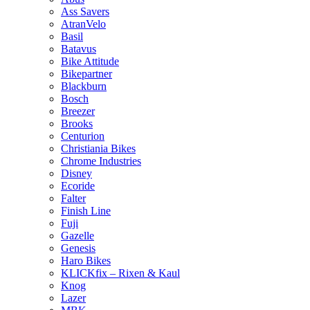
Ass Savers
AtranVelo
Basil
Batavus
Bike Attitude
Bikepartner
Blackburn
Bosch
Breezer
Brooks
Centurion
Christiania Bikes
Chrome Industries
Disney
Ecoride
Falter
Finish Line
Fuji
Gazelle
Genesis
Haro Bikes
KLICKfix – Rixen & Kaul
Knog
Lazer