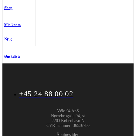
Shop
Min konto
Søg
Ønskeliste
+45 24 88 00 02
Vélo 94 ApS
Nørrebrogade 94, st
2200 København N
CVR-nummer
:
36536780
Åbningstider: