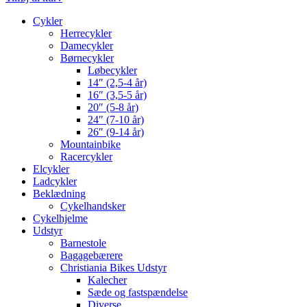
Cykler
Herrecykler
Damecykler
Børnecykler
Løbecykler
14″ (2,5-4 år)
16″ (3,5-5 år)
20″ (5-8 år)
24″ (7-10 år)
26″ (9-14 år)
Mountainbike
Racercykler
Elcykler
Ladcykler
Beklædning
Cykelhandsker
Cykelhjelme
Udstyr
Barnestole
Bagagebærere
Christiania Bikes Udstyr
Kalecher
Sæde og fastspændelse
Diverse