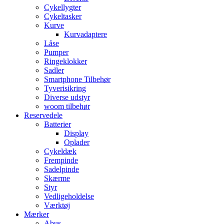
Cykellygter
Cykeltasker
Kurve
Kurvadaptere
Låse
Pumper
Ringeklokker
Sadler
Smartphone Tilbehør
Tyverisikring
Diverse udstyr
woom tilbehør
Reservedele
Batterier
Display
Oplader
Cykeldæk
Frempinde
Sadelpinde
Skærme
Styr
Vedligeholdelse
Værktøj
Mærker
Abus