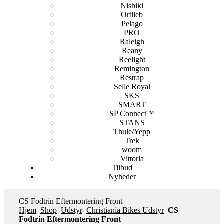
Nishiki
Ortlieb
Pelago
PRO
Raleigh
Reany
Reelight
Remington
Restrap
Selle Royal
SKS
SMART
SP Connect™
STANS
Thule/Yepp
Trek
woom
Vittoria
Tilbud
Nyheder
CS Fodtrin Eftermontering Front
Hjem
Shop
Udstyr
Christiania Bikes Udstyr
CS
Fodtrin Eftermontering Front