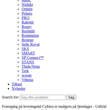
MBK
Nishiki
Ortlieb
Pelago
PRO
Raleigh
Reany
Reelight
Remington
Restrap
Selle Royal
SKS
SMART
SP Connect™
STANS
Thule/Yepp
Trek
woom
Vittoria
Tilbud
Nyheder
Search for:
Søg
Forespørg på leveringstid
Cyklen er muligvis på fjernlager - Udfyld