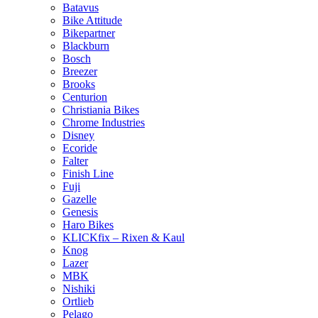
Batavus
Bike Attitude
Bikepartner
Blackburn
Bosch
Breezer
Brooks
Centurion
Christiania Bikes
Chrome Industries
Disney
Ecoride
Falter
Finish Line
Fuji
Gazelle
Genesis
Haro Bikes
KLICKfix – Rixen & Kaul
Knog
Lazer
MBK
Nishiki
Ortlieb
Pelago