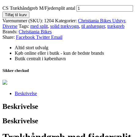
CS Trækhåndgreb M/Fjedersplit antal
Tilføj til kurv
Varenummer (SKU):
1204
Kategorier:
Christiania Bikes Udstyr
,
Diverse
Tags:
med split
,
solid trækvogn
,
til anhænger
,
trækgreb
Brands:
Christiania Bikes
Share:
Facebook
Twitter
Email
Altid stort udvalg
Køb online eller i butik - kun de bedste brands
Butik centralt i københavn
Sikker checkud
Beskrivelse
Beskrivelse
Beskrivelse