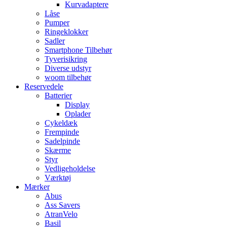
Kurvadaptere
Låse
Pumper
Ringeklokker
Sadler
Smartphone Tilbehør
Tyverisikring
Diverse udstyr
woom tilbehør
Reservedele
Batterier
Display
Oplader
Cykeldæk
Frempinde
Sadelpinde
Skærme
Styr
Vedligeholdelse
Værktøj
Mærker
Abus
Ass Savers
AtranVelo
Basil