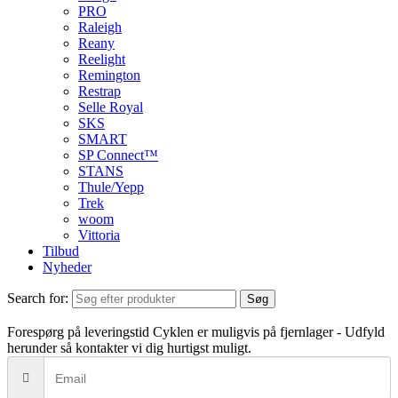
PRO
Raleigh
Reany
Reelight
Remington
Restrap
Selle Royal
SKS
SMART
SP Connect™
STANS
Thule/Yepp
Trek
woom
Vittoria
Tilbud
Nyheder
Search for:
Søg
Forespørg på leveringstid
Cyklen er muligvis på fjernlager - Udfyld
herunder så kontakter vi dig hurtigst muligt.