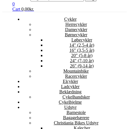
0
Cart
0,00
kr.
Cykler
Herrecykler
Damecykler
Børnecykler
Løbecykler
14″ (2,5-4 år)
16″ (3,5-5 år)
20″ (5-8 år)
24″ (7-10 år)
26″ (9-14 år)
Mountainbike
Racercykler
Elcykler
Ladcykler
Beklædning
Cykelhandsker
Cykelhjelme
Udstyr
Barnestole
Bagagebærere
Christiania Bikes Udstyr
Kalecher