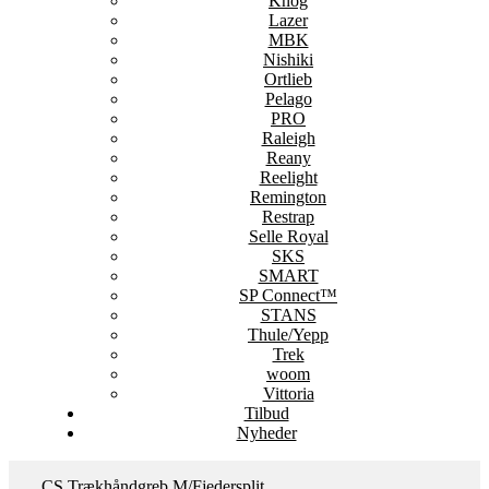
Knog
Lazer
MBK
Nishiki
Ortlieb
Pelago
PRO
Raleigh
Reany
Reelight
Remington
Restrap
Selle Royal
SKS
SMART
SP Connect™
STANS
Thule/Yepp
Trek
woom
Vittoria
Tilbud
Nyheder
CS Trækhåndgreb M/Fjedersplit