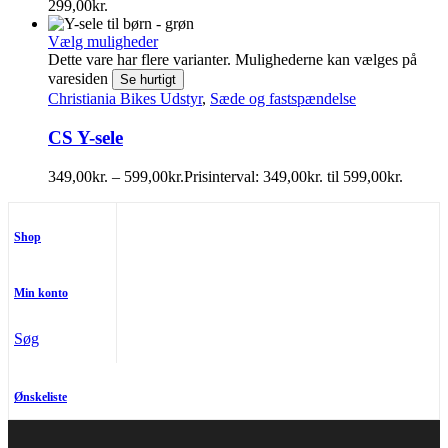
299,00
kr.
Vælg muligheder
Dette vare har flere varianter. Mulighederne kan vælges på
varesiden
Se hurtigt
Christiania Bikes Udstyr
,
Sæde og fastspændelse
CS Y-sele
349,00
kr.
–
599,00
kr.
Prisinterval: 349,00kr. til 599,00kr.
Shop
Min konto
Søg
Ønskeliste