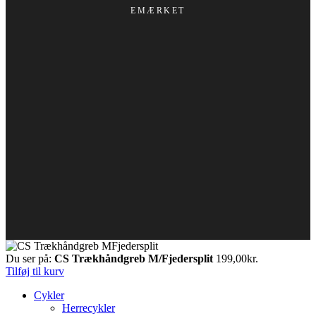
EMÆRKET
Du ser på:
CS Trækhåndgreb M/Fjedersplit
199,00
kr.
Tilføj til kurv
Cykler
Herrecykler