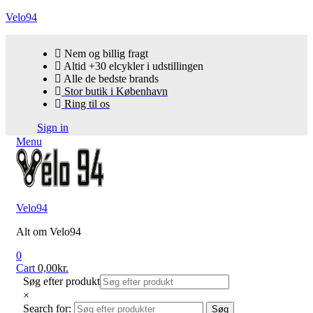
Velo94
Nem og billig fragt
Altid +30 elcykler i udstillingen
Alle de bedste brands
Stor butik i København
Ring til os
Sign in
Menu
Velo94
Alt om Velo94
0
Cart
0,00
kr.
Søg efter produkt
×
Search for:
Søg