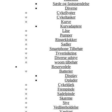
Sæde og fastspændelse
Diverse
Cykellygter
Cykeltasker
Kurve
Kurvadaptere
Låse
Pumper
Ringeklokker
Sadler
Smartphone Tilbehør
Tyverisikring
Diverse udstyr
woom tilbehør
Reservedele
Batterier
Display
Oplader
Cykeldæk
Frempinde
Sadelpinde
Skærme
Styr
Vedligeholdelse
Værktøj