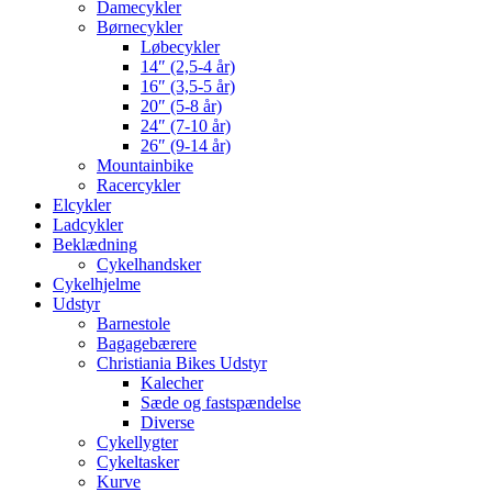
Damecykler
Børnecykler
Løbecykler
14″ (2,5-4 år)
16″ (3,5-5 år)
20″ (5-8 år)
24″ (7-10 år)
26″ (9-14 år)
Mountainbike
Racercykler
Elcykler
Ladcykler
Beklædning
Cykelhandsker
Cykelhjelme
Udstyr
Barnestole
Bagagebærere
Christiania Bikes Udstyr
Kalecher
Sæde og fastspændelse
Diverse
Cykellygter
Cykeltasker
Kurve