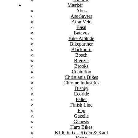
Mærker
Abus
Ass Savers
AtranVelo
Basil
Batavus
Bike Attitude
Bikepartner
Blackburn
Bosch
Breezer
Brooks
Centurion
Christiania Bikes
Chrome Industries
Disney
Ecoride
Falter
Finish Line
Fuji
Gazelle
Genesis
Haro Bikes
KLICKfix – Rixen & Kaul