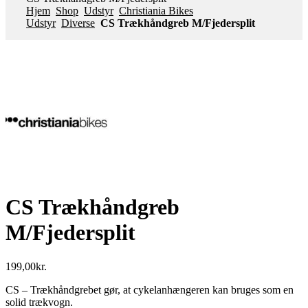
Hjem
Shop
Udstyr
Christiania Bikes
Udstyr
Diverse
CS Trækhåndgreb M/Fjedersplit
CS Trækhåndgreb
M/Fjedersplit
199,00
kr.
CS – Trækhåndgrebet gør, at cykelanhængeren kan bruges som en
solid trækvogn.