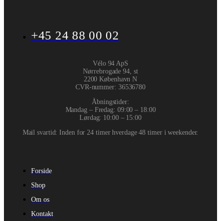
+45 24 88 00 02
Vélo 94 ApS
Nørrebrogade 94, st
2200 København N
CVR-nummer
:
36536780
Åbningstider:
Mandag – Fredag: 09:00 – 18:00
Lørdag: 10:00 – 15:00
Mail svartid: Inden for 24 timer hverdage 48 timer i weekender.
Forside
Shop
Om os
Kontakt