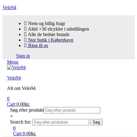
Velo94
Nem og billig fragt
Altid +30 elcykler i udstillingen
Alle de bedste brands
Stor butik i København
Ring til os
Sign in
Menu
Velo94
Alt om Velo94
0
Cart
0,00
kr.
Søg efter produkt
×
Search for:
Søg
0
Cart
0,00
kr.