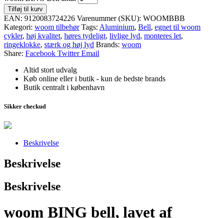
Tilføj til kurv
EAN:
9120083724226
Varenummer (SKU):
WOOMBBB
Kategori:
woom tilbehør
Tags:
Aluminium
,
Bell
,
egnet til woom
cykler
,
høj kvalitet
,
høres tydeligt
,
livlige lyd
,
monteres let
,
ringeklokke
,
stærk og høj lyd
Brands:
woom
Share:
Facebook
Twitter
Email
Altid stort udvalg
Køb online eller i butik - kun de bedste brands
Butik centralt i københavn
Sikker checkud
Beskrivelse
Beskrivelse
Beskrivelse
woom BING bell, lavet af