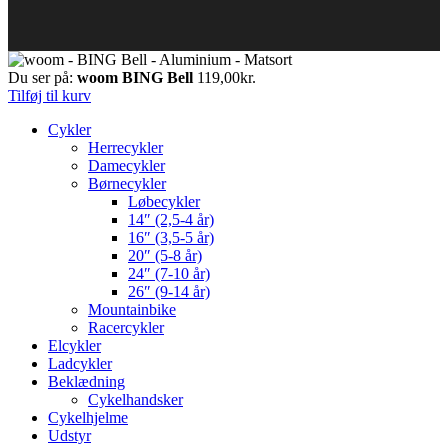
Du ser på:
woom BING Bell
119,00
kr.
Tilføj til kurv
Cykler
Herrecykler
Damecykler
Børnecykler
Løbecykler
14″ (2,5-4 år)
16″ (3,5-5 år)
20″ (5-8 år)
24″ (7-10 år)
26″ (9-14 år)
Mountainbike
Racercykler
Elcykler
Ladcykler
Beklædning
Cykelhandsker
Cykelhjelme
Udstyr