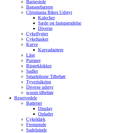
Barnestole
Bagagebærere
Christiania Bikes Udstyr
Kalecher
Sæde og fastspændelse
Diverse
Cykellygter
Cykeltasker
Kurve
Kurvadaptere
Låse
Pumper
Ringeklokker
Sadler
Smartphone Tilbehør
Tyverisikring
Diverse udstyr
woom tilbehør
Reservedele
Batterier
Display
Oplader
Cykeldæk
Frempinde
Sadelpinde