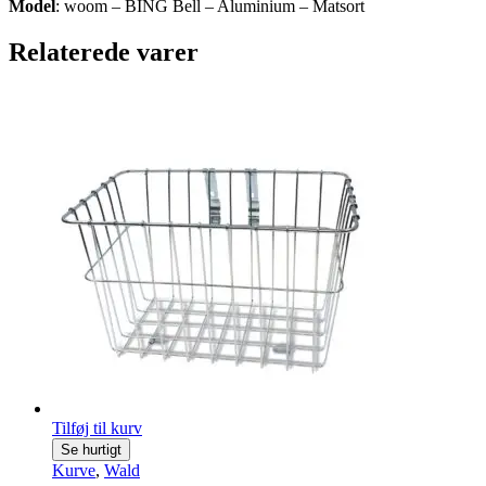
Model
: woom – BING Bell – Aluminium – Matsort
Relaterede varer
Tilføj til kurv
Se hurtigt
Kurve
,
Wald