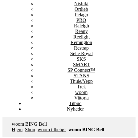
Nishiki
Ortlieb
Pelago
PRO
Raleigh
Reany
Reelight
Remington
Restrap
Selle Royal
SKS
SMART
SP Connect™
STANS
Thule/Yepp
Trek
woom
Vittoria
Tilbud
Nyheder
woom BING Bell
Hjem
Shop
woom tilbehør
woom BING Bell