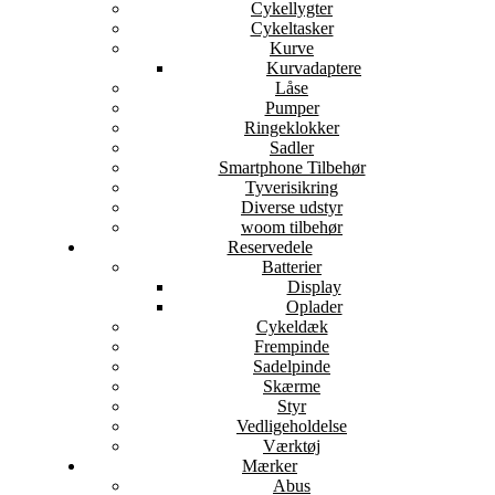
Cykellygter
Cykeltasker
Kurve
Kurvadaptere
Låse
Pumper
Ringeklokker
Sadler
Smartphone Tilbehør
Tyverisikring
Diverse udstyr
woom tilbehør
Reservedele
Batterier
Display
Oplader
Cykeldæk
Frempinde
Sadelpinde
Skærme
Styr
Vedligeholdelse
Værktøj
Mærker
Abus