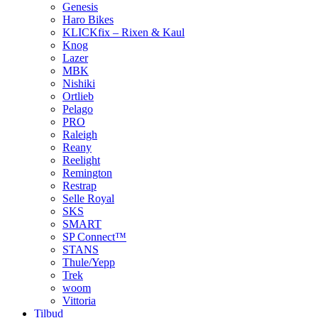
Genesis
Haro Bikes
KLICKfix – Rixen & Kaul
Knog
Lazer
MBK
Nishiki
Ortlieb
Pelago
PRO
Raleigh
Reany
Reelight
Remington
Restrap
Selle Royal
SKS
SMART
SP Connect™
STANS
Thule/Yepp
Trek
woom
Vittoria
Tilbud