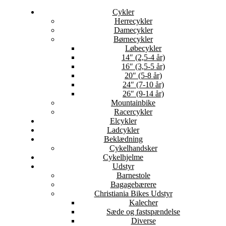
Cykler
Herrecykler
Damecykler
Børnecykler
Løbecykler
14″ (2,5-4 år)
16″ (3,5-5 år)
20″ (5-8 år)
24″ (7-10 år)
26″ (9-14 år)
Mountainbike
Racercykler
Elcykler
Ladcykler
Beklædning
Cykelhandsker
Cykelhjelme
Udstyr
Barnestole
Bagagebærere
Christiania Bikes Udstyr
Kalecher
Sæde og fastspændelse
Diverse