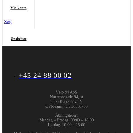
Min konto
Søg
Ønskeliste
+45 24 88 00 02
Vélo 94 ApS
Nørrebrogade 94, st
2200 København N
CVR-nummer
:
36536780
Åbningstider:
Mandag – Fredag: 09:00 – 18:00
Lørdag: 10:00 – 15:00