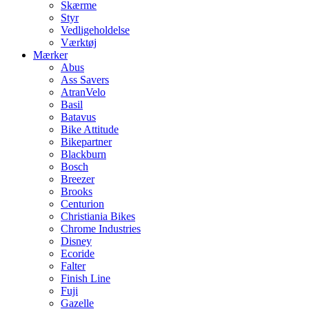
Skærme
Styr
Vedligeholdelse
Værktøj
Mærker
Abus
Ass Savers
AtranVelo
Basil
Batavus
Bike Attitude
Bikepartner
Blackburn
Bosch
Breezer
Brooks
Centurion
Christiania Bikes
Chrome Industries
Disney
Ecoride
Falter
Finish Line
Fuji
Gazelle