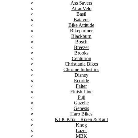
Ass Savers
AtranVelo
Basil
Batavus
Bike Attitude
Bikepartner
Blackburn
Bosch
Breezer
Brooks
Centurion
Christiania Bikes
Chrome Industries
Disney
Ecoride
Falter
Finish Line
Fuji
Gazelle
Genesis
Haro Bikes
KLICKfix – Rixen & Kaul
Knog
Lazer
MBK