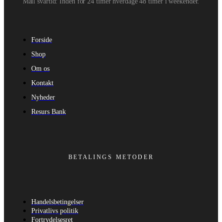
Mail svartid: Inden for 24 timer hverdage 48 timer i weekender.
Forside
Shop
Om os
Kontakt
Nyheder
Resurs Bank
BETALINGS METODER
Handelsbetingelser
Privatlivs politik
Fortrydelsesret