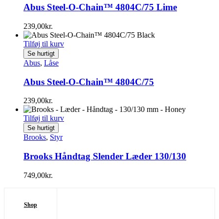
Abus Steel-O-Chain™ 4804C/75 Lime
239,00
kr.
Tilføj til kurv
Se hurtigt
Abus
,
Låse
Abus Steel-O-Chain™ 4804C/75
239,00
kr.
Tilføj til kurv
Se hurtigt
Brooks
,
Styr
Brooks Håndtag Slender Læder 130/130
749,00
kr.
Shop