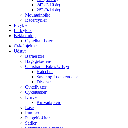
24″ (7-10 år)
26″ (9-14 år)
Mountainbike
Racercykler
Elcykler
Ladcykler
Beklædning
Cykelhandsker
Cykelhjelme
Udstyr
Barnestole
Bagagebærere
Christiania Bikes Udstyr
Kalecher
Sæde og fastspændelse
Diverse
Cykellygter
Cykeltasker
Kurve
Kurvadaptere
Låse
Pumper
Ringeklokker
Sadler