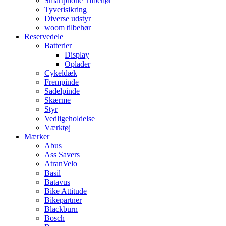
Smartphone Tilbehør
Tyverisikring
Diverse udstyr
woom tilbehør
Reservedele
Batterier
Display
Oplader
Cykeldæk
Frempinde
Sadelpinde
Skærme
Styr
Vedligeholdelse
Værktøj
Mærker
Abus
Ass Savers
AtranVelo
Basil
Batavus
Bike Attitude
Bikepartner
Blackburn
Bosch