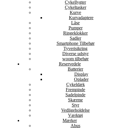
Cykellygter
Cykeltasker
Kurve
Kurvadaptere
Låse
Pumper
Ringeklokker
Sadler
Smartphone Tilbehør
Tyverisikring
Diverse udstyr
woom tilbehør
Reservedele
Batterier
Display
Oplader
Cykeldæk
Frempinde
Sadelpinde
Skærme
Styr
Vedligeholdelse
Værktøj
Mærker
Abus