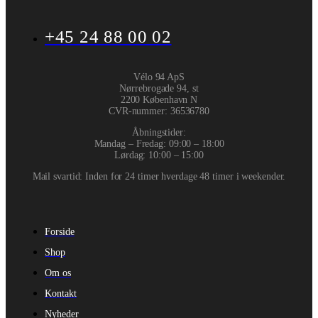
+45 24 88 00 02
Vélo 94 ApS
Nørrebrogade 94, st
2200 København N
CVR-nummer
:
36536780
Åbningstider:
Mandag – Fredag: 09:00 – 18:00
Lørdag: 10:00 – 15:00
Mail svartid: Inden for 24 timer hverdage 48 timer i weekender.
Forside
Shop
Om os
Kontakt
Nyheder