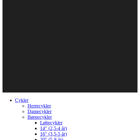
Cykler
Herrecykler
Damecykler
Børnecykler
Løbecykler
14″ (2,5-4 år)
16″ (3,5-5 år)
20″ (5-8 år)