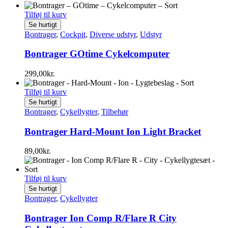
Tilføj til kurv
Se hurtigt
Bontrager
,
Cockpit
,
Diverse udstyr
,
Udstyr
Bontrager GOtime Cykelcomputer
299,00
kr.
Tilføj til kurv
Se hurtigt
Bontrager
,
Cykellygter
,
Tilbehør
Bontrager Hard-Mount Ion Light Bracket
89,00
kr.
Tilføj til kurv
Se hurtigt
Bontrager
,
Cykellygter
Bontrager Ion Comp R/Flare R City