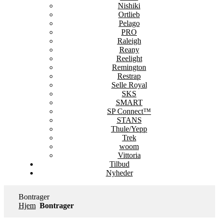
Nishiki
Ortlieb
Pelago
PRO
Raleigh
Reany
Reelight
Remington
Restrap
Selle Royal
SKS
SMART
SP Connect™
STANS
Thule/Yepp
Trek
woom
Vittoria
Tilbud
Nyheder
Bontrager
Hjem
Bontrager