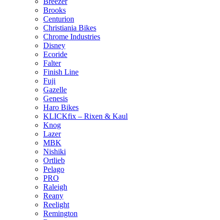
Breezer
Brooks
Centurion
Christiania Bikes
Chrome Industries
Disney
Ecoride
Falter
Finish Line
Fuji
Gazelle
Genesis
Haro Bikes
KLICKfix – Rixen & Kaul
Knog
Lazer
MBK
Nishiki
Ortlieb
Pelago
PRO
Raleigh
Reany
Reelight
Remington