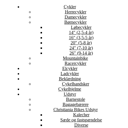
Cykler
Herrecykler
Damecykler
Børnecykler
Løbecykler
14″ (2,5-4 år)
16″ (3,5-5 år)
20″ (5-8 år)
24″ (7-10 år)
26″ (9-14 år)
Mountainbike
Racercykler
Elcykler
Ladcykler
Beklædning
Cykelhandsker
Cykelhjelme
Udstyr
Barnestole
Bagagebærere
Christiania Bikes Udstyr
Kalecher
Sæde og fastspændelse
Diverse