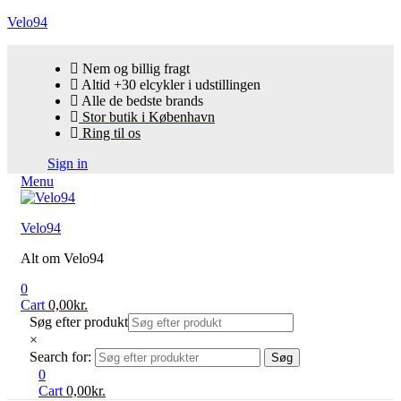
Velo94
Nem og billig fragt
Altid +30 elcykler i udstillingen
Alle de bedste brands
Stor butik i København
Ring til os
Sign in
Menu
Velo94
Alt om Velo94
0
Cart
0,00
kr.
Søg efter produkt
×
Search for:
Søg
0
Cart
0,00
kr.