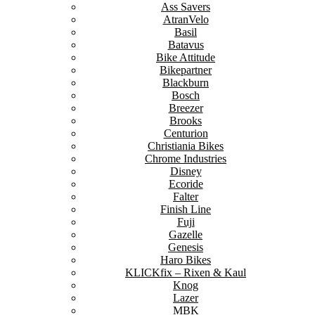
Ass Savers
AtranVelo
Basil
Batavus
Bike Attitude
Bikepartner
Blackburn
Bosch
Breezer
Brooks
Centurion
Christiania Bikes
Chrome Industries
Disney
Ecoride
Falter
Finish Line
Fuji
Gazelle
Genesis
Haro Bikes
KLICKfix – Rixen & Kaul
Knog
Lazer
MBK