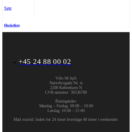
Søg
Ønskeliste
+45 24 88 00 02
Vélo 94 ApS
Nørrebrogade 94, st
2200 København N
CVR-nummer
:
36536780
Åbningstider:
Mandag – Fredag: 09:00 – 18:00
Lørdag: 10:00 – 15:00
Mail svartid: Inden for 24 timer hverdage 48 timer i weekender.