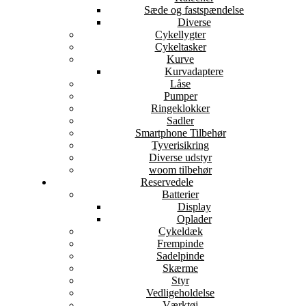
Sæde og fastspændelse
Diverse
Cykellygter
Cykeltasker
Kurve
Kurvadaptere
Låse
Pumper
Ringeklokker
Sadler
Smartphone Tilbehør
Tyverisikring
Diverse udstyr
woom tilbehør
Reservedele
Batterier
Display
Oplader
Cykeldæk
Frempinde
Sadelpinde
Skærme
Styr
Vedligeholdelse
Værktøj