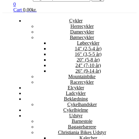
0
Cart
0,00
kr.
Cykler
Herrecykler
Damecykler
Børnecykler
Løbecykler
14″ (2,5-4 år)
16″ (3,5-5 år)
20″ (5-8 år)
24″ (7-10 år)
26″ (9-14 år)
Mountainbike
Racercykler
Elcykler
Ladcykler
Beklædning
Cykelhandsker
Cykelhjelme
Udstyr
Barnestole
Bagagebærere
Christiania Bikes Udstyr
Kalecher