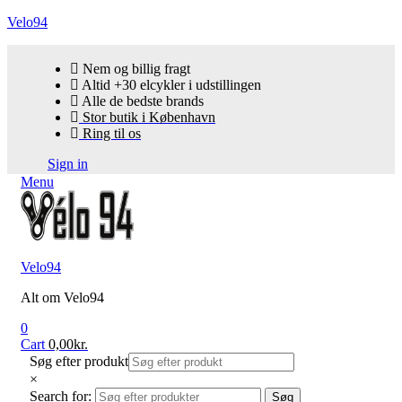
Velo94
Nem og billig fragt
Altid +30 elcykler i udstillingen
Alle de bedste brands
Stor butik i København
Ring til os
Sign in
Menu
Velo94
Alt om Velo94
0
Cart
0,00
kr.
Søg efter produkt
×
Search for:
Søg