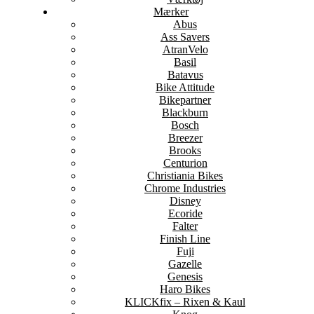
Mærker
Abus
Ass Savers
AtranVelo
Basil
Batavus
Bike Attitude
Bikepartner
Blackburn
Bosch
Breezer
Brooks
Centurion
Christiania Bikes
Chrome Industries
Disney
Ecoride
Falter
Finish Line
Fuji
Gazelle
Genesis
Haro Bikes
KLICKfix – Rixen & Kaul