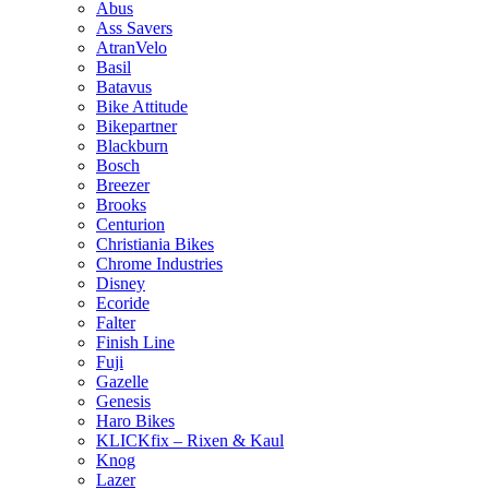
Abus
Ass Savers
AtranVelo
Basil
Batavus
Bike Attitude
Bikepartner
Blackburn
Bosch
Breezer
Brooks
Centurion
Christiania Bikes
Chrome Industries
Disney
Ecoride
Falter
Finish Line
Fuji
Gazelle
Genesis
Haro Bikes
KLICKfix – Rixen & Kaul
Knog
Lazer