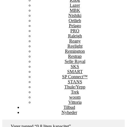
Knog
Lazer
MBK
Nishiki
Ortlieb
Pelago
PRO
Raleigh
Reany
Reelight
Remington
Restrap
Selle Royal
SKS
SMART
SP Connect™
STANS
Thule/Yepp
Trek
woom
Vittoria
Tilbud
Nyheder
Varer tagged “0.8 liters kapacitet”