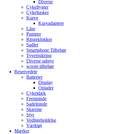
Diverse
Cykellygter
Cykeltasker
Kurve
Kurvadaptere
Låse
Pumper
Ringeklokker
Sadler
Smartphone Tilbehør
Tyverisikring
Diverse udstyr
woom tilbehør
Reservedele
Batterier
Display
Oplader
Cykeldæk
Frempinde
Sadelpinde
Skærme
Styr
Vedligeholdelse
Værktøj
Mærker