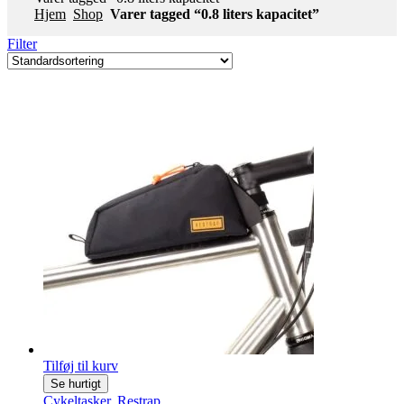
Hjem
Shop
Varer tagged “0.8 liters kapacitet”
Filter
Tilføj til kurv
Se hurtigt
Cykeltasker
,
Restrap