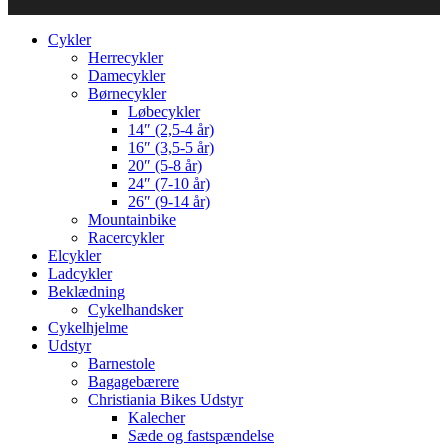
Cykler
Herrecykler
Damecykler
Børnecykler
Løbecykler
14″ (2,5-4 år)
16″ (3,5-5 år)
20″ (5-8 år)
24″ (7-10 år)
26″ (9-14 år)
Mountainbike
Racercykler
Elcykler
Ladcykler
Beklædning
Cykelhandsker
Cykelhjelme
Udstyr
Barnestole
Bagagebærere
Christiania Bikes Udstyr
Kalecher
Sæde og fastspændelse