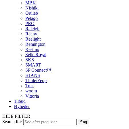
MBK
Nishiki
Ortlieb
Pelago
PRO
Raleigh
Reany
Reelight
Remington
Restrap
Selle Royal
SKS
SMART
SP Connect™
STANS
Thule/Yepp
Trek
woom
Vittoria
Tilbud
Nyheder
HIDE FILTER
Search for:
Søg