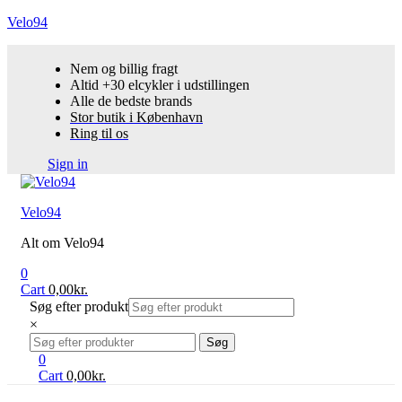
Velo94
Nem og billig fragt
Altid +30 elcykler i udstillingen
Alle de bedste brands
Stor butik i København
Ring til os
Sign in
Menu
Velo94
Alt om Velo94
0
Cart
0,00
kr.
Søg efter produkt
×
Search
Søg
for:
0
Cart
0,00
kr.