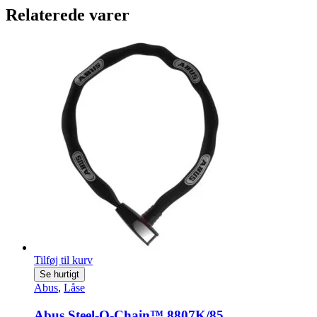
Relaterede varer
Tilføj til kurv
Se hurtigt
Abus
,
Låse
Abus Steel-O-Chain™ 8807K/85