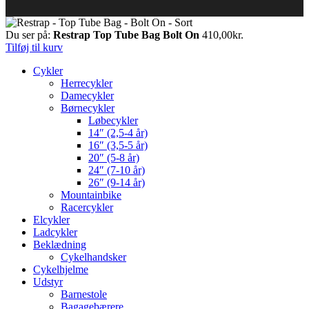
Du ser på:
Restrap Top Tube Bag Bolt On
410,00
kr.
Tilføj til kurv
Cykler
Herrecykler
Damecykler
Børnecykler
Løbecykler
14″ (2,5-4 år)
16″ (3,5-5 år)
20″ (5-8 år)
24″ (7-10 år)
26″ (9-14 år)
Mountainbike
Racercykler
Elcykler
Ladcykler
Beklædning
Cykelhandsker
Cykelhjelme
Udstyr
Barnestole
Bagagebærere