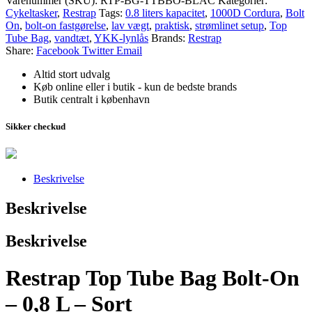
Varenummer (SKU):
RTP-BG-TTBBO-BLAC
Kategorier:
Tube
Cykeltasker
,
Restrap
Tags:
0.8 liters kapacitet
,
1000D Cordura
,
Bolt
Bag
On
,
bolt-on fastgørelse
,
lav vægt
,
praktisk
,
strømlinet setup
,
Top
Bolt
Tube Bag
,
vandtæt
,
YKK-lynlås
Brands:
Restrap
On
Share:
Facebook
Twitter
Email
antal
Altid stort udvalg
Køb online eller i butik - kun de bedste brands
Butik centralt i københavn
Sikker checkud
Beskrivelse
Beskrivelse
Beskrivelse
Restrap Top Tube Bag Bolt-On
– 0,8 L – Sort