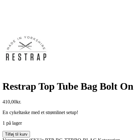
Restrap Top Tube Bag Bolt On
410,00
kr.
En cykeltaske med et strømlinet setup!
1 på lager
Restrap
Tilføj til kurv
Top