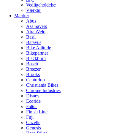
Vedligeholdelse
Værktøj
Mærker
Abus
Ass Savers
AtranVelo
Basil
Batavus
Bike Attitude
Bikepartner
Blackburn
Bosch
Breezer
Brooks
Centurion
Christiania Bikes
Chrome Industries
Disney
Ecoride
Falter
Finish Line
Fuji
Gazelle
Genesis