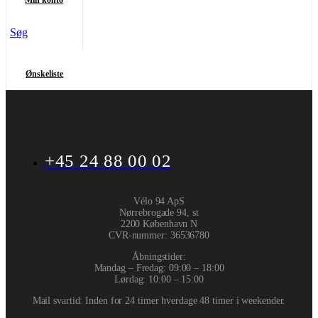
Søg
Ønskeliste
+45 24 88 00 02
Vélo 94 ApS
Nørrebrogade 94, st
2200 København N
CVR-nummer
:
36536780
Åbningstider:
Mandag – Fredag: 09:00 – 18:00
Lørdag: 10:00 – 15:00
Mail svartid: Inden for 24 timer hverdage 48 timer i weekender.