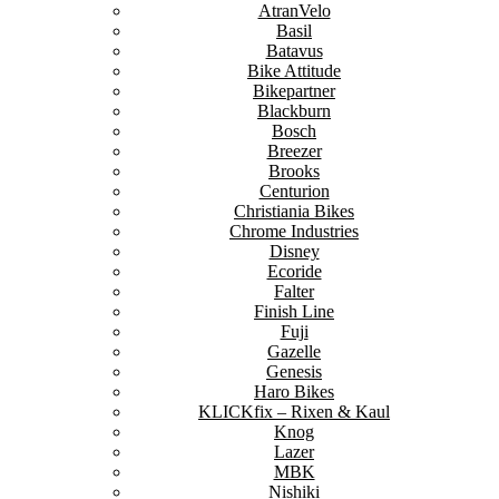
AtranVelo
Basil
Batavus
Bike Attitude
Bikepartner
Blackburn
Bosch
Breezer
Brooks
Centurion
Christiania Bikes
Chrome Industries
Disney
Ecoride
Falter
Finish Line
Fuji
Gazelle
Genesis
Haro Bikes
KLICKfix – Rixen & Kaul
Knog
Lazer
MBK
Nishiki