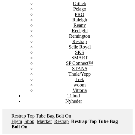
Ortlieb
Pelago
PRO
Raleigh
Reany
Reelight
Remington
Restrap
Selle Royal
SKS
SMART
SP Connect™
STANS
Thule/Yepp
Trek
woom
Vittoria
Tilbud
Nyheder
Restrap Top Tube Bag Bolt On
Hjem
Shop
Mærker
Restrap
Restrap Top Tube Bag
Bolt On