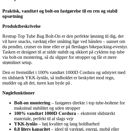
Praktisk, vandtæt og bolt-on fastgørelse til en ren og stabil
opsætning
Produktbeskrivelse
Restrap Top Tube Bag Bolt-On er den perfekte løsning til dig, der
vil have snacks, værktøj eller småting lige ved hånden – uanset om
du pendler, cruiser en time eller er på flerdages bikepacking-eventyr.
Tasken er designet til at sidde stabilt og sikkert på cyklens top tube
via bolt-on montering, så du slipper for stropper og får et mere
strømlinet setup.
Den er fremstillet i 100% vandtæt 1000D Cordura og udstyret med
en slidstærk YKK-lynlås, så indholdet er beskyttet mod regn,
mudder og alt det, turen kan byde på .
Nøglefunktioner
Bolt-on montering
– fastgøres direkte i top tube-boltene for
maksimal stabilitet og uden stropper
100% vandtæt 1000D Cordura
– ekstremt slidstærkt
materiale, perfekt til al slags vejr
YKK-lynlås
– høj kvalitet og lang holdbarhed
0,8 liters kapacitet
– ideel til værktøj, energi, mobil eller