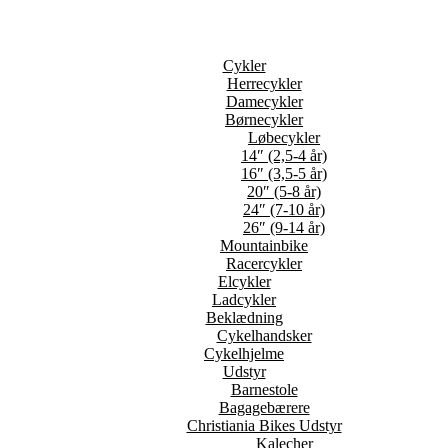
Cykler
Herrecykler
Damecykler
Børnecykler
Løbecykler
14″ (2,5-4 år)
16″ (3,5-5 år)
20″ (5-8 år)
24″ (7-10 år)
26″ (9-14 år)
Mountainbike
Racercykler
Elcykler
Ladcykler
Beklædning
Cykelhandsker
Cykelhjelme
Udstyr
Barnestole
Bagagebærere
Christiania Bikes Udstyr
Kalecher