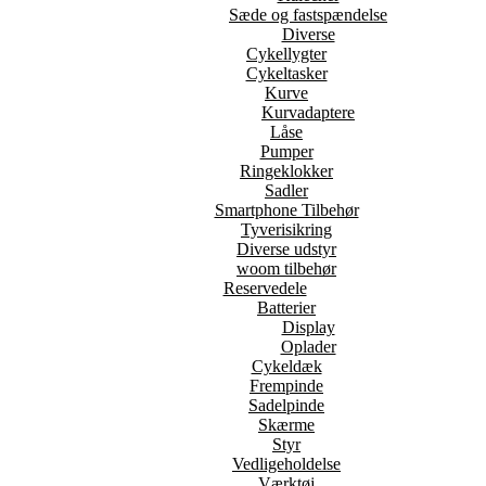
Sæde og fastspændelse
Diverse
Cykellygter
Cykeltasker
Kurve
Kurvadaptere
Låse
Pumper
Ringeklokker
Sadler
Smartphone Tilbehør
Tyverisikring
Diverse udstyr
woom tilbehør
Reservedele
Batterier
Display
Oplader
Cykeldæk
Frempinde
Sadelpinde
Skærme
Styr
Vedligeholdelse
Værktøj