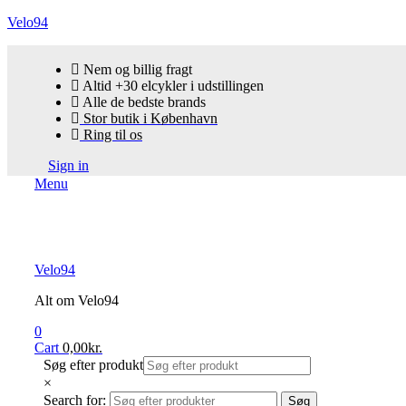
Velo94
Nem og billig fragt
Altid +30 elcykler i udstillingen
Alle de bedste brands
Stor butik i København
Ring til os
Sign in
Menu
Velo94
Alt om Velo94
0
Cart
0,00
kr.
Søg efter produkt
×
Search for:
Søg