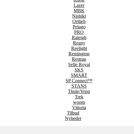
Lazer
MBK
Nishiki
Ortlieb
Pelago
PRO
Raleigh
Reany
Reelight
Remington
Restrap
Selle Royal
SKS
SMART
SP Connect™
STANS
Thule/Yepp
Trek
woom
Vittoria
Tilbud
Nyheder