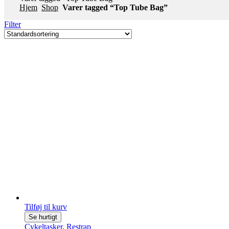
Hjem
Shop
Varer tagged “Top Tube Bag”
Filter
Tilføj til kurv
Se hurtigt
Cykeltasker
,
Restrap