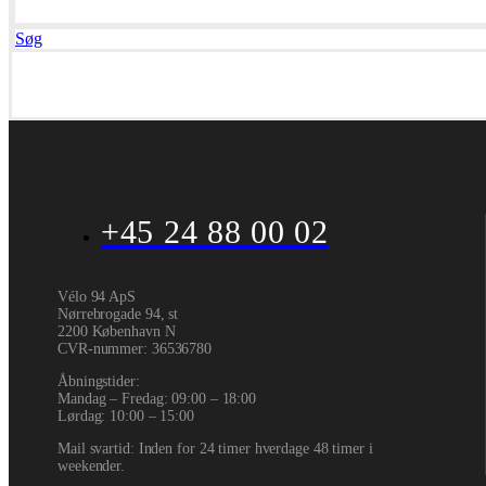
Søg
+45 24 88 00 02
Vélo 94 ApS
Nørrebrogade 94, st
2200 København N
CVR-nummer
:
36536780
Åbningstider:
Mandag – Fredag: 09:00 – 18:00
Lørdag: 10:00 – 15:00
Mail svartid: Inden for 24 timer hverdage 48 timer i
weekender.