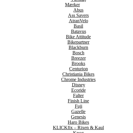
Mærker
Abus
Ass Savers
AtranVelo
Basil
Batavus
Bike Attitude
Bikepartner
Blackburn
Bosch
Breezer
Brooks
Centurion
Christiania Bikes
Chrome Industries
Disney
Ecoride
Falter
Finish Line
Fuji
Gazelle
Genesis
Haro Bikes
KLICKfix – Rixen & Kaul
Knog