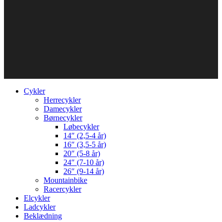
Cykler
Herrecykler
Damecykler
Børnecykler
Løbecykler
14″ (2,5-4 år)
16″ (3,5-5 år)
20″ (5-8 år)
24″ (7-10 år)
26″ (9-14 år)
Mountainbike
Racercykler
Elcykler
Ladcykler
Beklædning