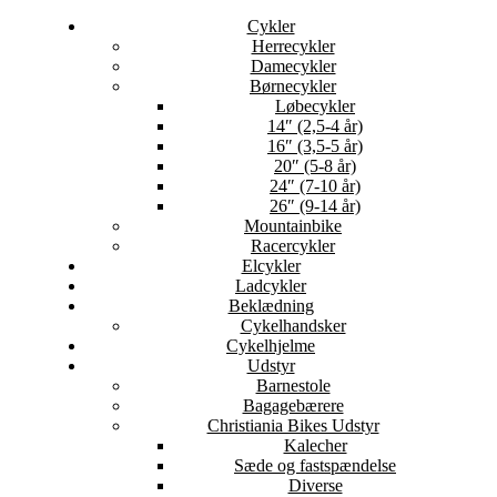
Cykler
Herrecykler
Damecykler
Børnecykler
Løbecykler
14″ (2,5-4 år)
16″ (3,5-5 år)
20″ (5-8 år)
24″ (7-10 år)
26″ (9-14 år)
Mountainbike
Racercykler
Elcykler
Ladcykler
Beklædning
Cykelhandsker
Cykelhjelme
Udstyr
Barnestole
Bagagebærere
Christiania Bikes Udstyr
Kalecher
Sæde og fastspændelse
Diverse