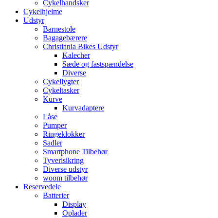
Cykelhandsker
Cykelhjelme
Udstyr
Barnestole
Bagagebærere
Christiania Bikes Udstyr
Kalecher
Sæde og fastspændelse
Diverse
Cykellygter
Cykeltasker
Kurve
Kurvadaptere
Låse
Pumper
Ringeklokker
Sadler
Smartphone Tilbehør
Tyverisikring
Diverse udstyr
woom tilbehør
Reservedele
Batterier
Display
Oplader