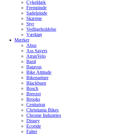
Cykeldæk
Frempinde
Sadelpinde
Skærme
Styr
Vedligeholdelse
Værktøj
Mærker
Abus
Ass Savers
AtranVelo
Basil
Batavus
Bike Attitude
Bikepartner
Blackburn
Bosch
Breezer
Brooks
Centurion
Christiania Bikes
Chrome Industries
Disney
Ecoride
Falter