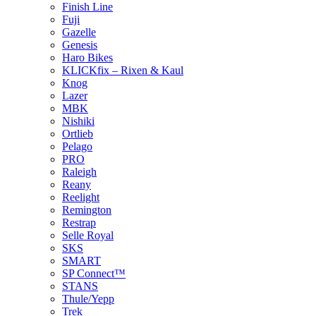
Finish Line
Fuji
Gazelle
Genesis
Haro Bikes
KLICKfix – Rixen & Kaul
Knog
Lazer
MBK
Nishiki
Ortlieb
Pelago
PRO
Raleigh
Reany
Reelight
Remington
Restrap
Selle Royal
SKS
SMART
SP Connect™
STANS
Thule/Yepp
Trek