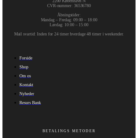
2200 København N
CVR-nummer
:
36536780
Åbningstider:
Mandag – Fredag: 09:00 – 18:00
Lørdag: 10:00 – 15:00
Mail svartid: Inden for 24 timer hverdage 48 timer i weekender.
Forside
Shop
Om os
Kontakt
Nyheder
Resurs Bank
BETALINGS METODER