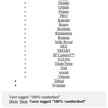
Nishiki
Ortlieb
Pelago
PRO
Raleigh
Reany
Reelight
Remington
Restrap
Selle Royal
SKS
SMART
SP Connect™
STANS
Thule/Yepp
Trek
woom
Vittoria
Tilbud
Nyheder
Varer tagged “100% vandtæthed”
Hjem
Shop
Varer tagged “100% vandtæthed”