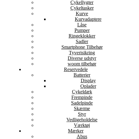
Cykellygter
Cykeltasker
Kurve
Kurvadaptere
Låse
Pumper
Ringeklokker
Sadler
Smartphone Tilbehør
Tyverisikring
Diverse udstyr
woom tilbehør
Reservedele
Batterier
Display
Oplader
Cykeldæk
Frempinde
Sadelpinde
Skærme
Styr
Vedligeholdelse
Værktøj
Mærker
Abus