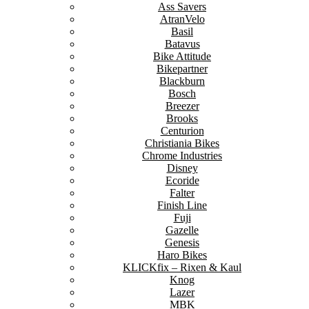
Ass Savers
AtranVelo
Basil
Batavus
Bike Attitude
Bikepartner
Blackburn
Bosch
Breezer
Brooks
Centurion
Christiania Bikes
Chrome Industries
Disney
Ecoride
Falter
Finish Line
Fuji
Gazelle
Genesis
Haro Bikes
KLICKfix – Rixen & Kaul
Knog
Lazer
MBK