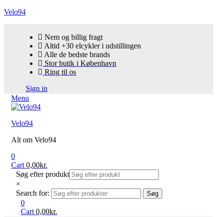
Velo94
Nem og billig fragt
Altid +30 elcykler i udstillingen
Alle de bedste brands
Stor butik i København
Ring til os
Sign in
Menu
Velo94
Alt om Velo94
0
Cart
0,00
kr.
Søg efter produkt
×
Search for:
Søg
0
Cart
0,00
kr.