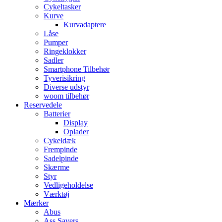
Cykeltasker
Kurve
Kurvadaptere
Låse
Pumper
Ringeklokker
Sadler
Smartphone Tilbehør
Tyverisikring
Diverse udstyr
woom tilbehør
Reservedele
Batterier
Display
Oplader
Cykeldæk
Frempinde
Sadelpinde
Skærme
Styr
Vedligeholdelse
Værktøj
Mærker
Abus
Ass Savers