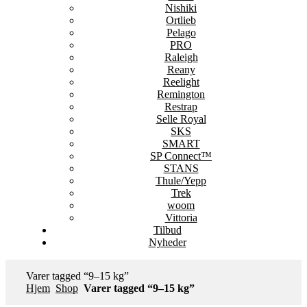
Nishiki
Ortlieb
Pelago
PRO
Raleigh
Reany
Reelight
Remington
Restrap
Selle Royal
SKS
SMART
SP Connect™
STANS
Thule/Yepp
Trek
woom
Vittoria
Tilbud
Nyheder
Varer tagged “9–15 kg”
Hjem
Shop
Varer tagged “9–15 kg”