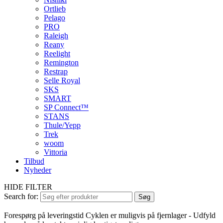
Ortlieb
Pelago
PRO
Raleigh
Reany
Reelight
Remington
Restrap
Selle Royal
SKS
SMART
SP Connect™
STANS
Thule/Yepp
Trek
woom
Vittoria
Tilbud
Nyheder
HIDE FILTER
Search for:
Søg
Forespørg på leveringstid
Cyklen er muligvis på fjernlager - Udfyld