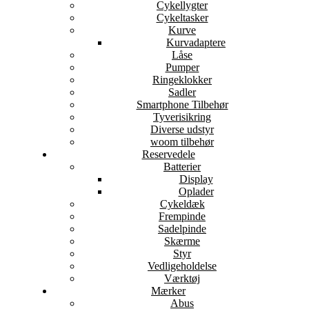
Cykellygter
Cykeltasker
Kurve
Kurvadaptere
Låse
Pumper
Ringeklokker
Sadler
Smartphone Tilbehør
Tyverisikring
Diverse udstyr
woom tilbehør
Reservedele
Batterier
Display
Oplader
Cykeldæk
Frempinde
Sadelpinde
Skærme
Styr
Vedligeholdelse
Værktøj
Mærker
Abus