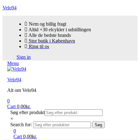
Velo94
Nem og billig fragt
Altid +30 elcykler i udstillingen
Alle de bedste brands
Stor butik i København
Ring til os
Sign in
Menu
Velo94
Alt om Velo94
0
Cart
0,00
kr.
Søg efter produkt
×
Search for:
Søg
0
Cart
0,00
kr.