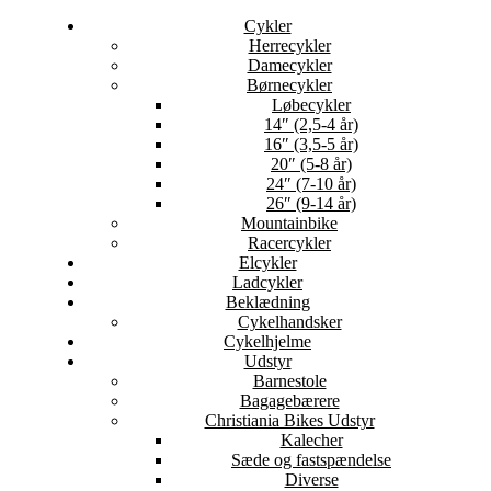
Cykler
Herrecykler
Damecykler
Børnecykler
Løbecykler
14″ (2,5-4 år)
16″ (3,5-5 år)
20″ (5-8 år)
24″ (7-10 år)
26″ (9-14 år)
Mountainbike
Racercykler
Elcykler
Ladcykler
Beklædning
Cykelhandsker
Cykelhjelme
Udstyr
Barnestole
Bagagebærere
Christiania Bikes Udstyr
Kalecher
Sæde og fastspændelse
Diverse