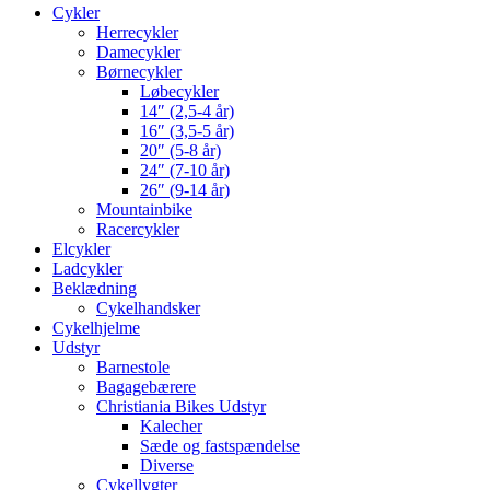
Cykler
Herrecykler
Damecykler
Børnecykler
Løbecykler
14″ (2,5-4 år)
16″ (3,5-5 år)
20″ (5-8 år)
24″ (7-10 år)
26″ (9-14 år)
Mountainbike
Racercykler
Elcykler
Ladcykler
Beklædning
Cykelhandsker
Cykelhjelme
Udstyr
Barnestole
Bagagebærere
Christiania Bikes Udstyr
Kalecher
Sæde og fastspændelse
Diverse
Cykellygter