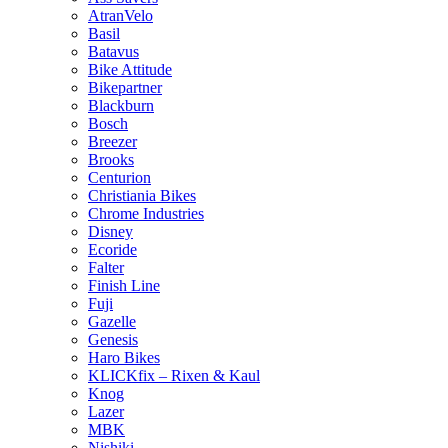
AtranVelo
Basil
Batavus
Bike Attitude
Bikepartner
Blackburn
Bosch
Breezer
Brooks
Centurion
Christiania Bikes
Chrome Industries
Disney
Ecoride
Falter
Finish Line
Fuji
Gazelle
Genesis
Haro Bikes
KLICKfix – Rixen & Kaul
Knog
Lazer
MBK
Nishiki