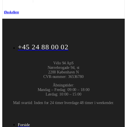
Ønskeliste
+45 24 88 00 02
Vélo 94 ApS
Nørrebrogade 94, st
2200 København N
CVR-nummer
:
36536780
Åbningstider:
Mandag – Fredag: 09:00 – 18:00
Lørdag: 10:00 – 15:00
Mail svartid: Inden for 24 timer hverdage 48 timer i weekender.
Forside