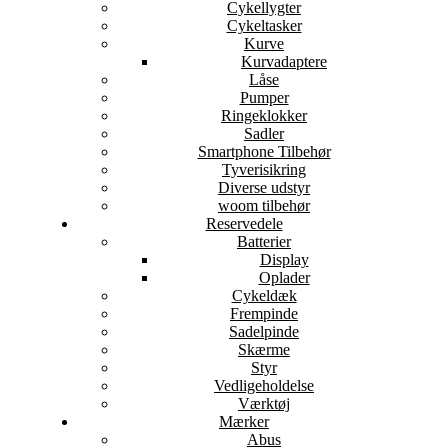
Cykellygter
Cykeltasker
Kurve
Kurvadaptere
Låse
Pumper
Ringeklokker
Sadler
Smartphone Tilbehør
Tyverisikring
Diverse udstyr
woom tilbehør
Reservedele
Batterier
Display
Oplader
Cykeldæk
Frempinde
Sadelpinde
Skærme
Styr
Vedligeholdelse
Værktøj
Mærker
Abus