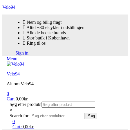
Velo94
Nem og billig fragt
Altid +30 elcykler i udstillingen
Alle de bedste brands
Stor butik i København
Ring til os
Sign in
Menu
Velo94
Alt om Velo94
0
Cart
0,00
kr.
Søg efter produkt
×
Search for:
Søg
0
Cart
0,00
kr.