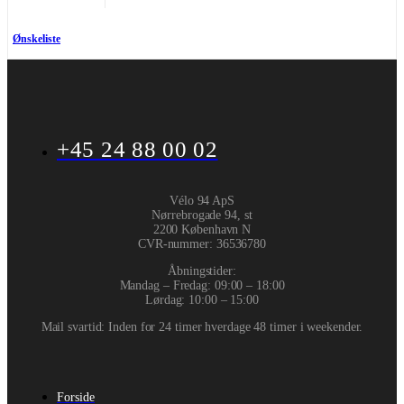
Ønskeliste
+45 24 88 00 02
Vélo 94 ApS
Nørrebrogade 94, st
2200 København N
CVR-nummer
:
36536780
Åbningstider:
Mandag – Fredag: 09:00 – 18:00
Lørdag: 10:00 – 15:00
Mail svartid: Inden for 24 timer hverdage 48 timer i weekender.
Forside