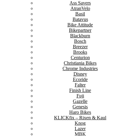
Ass Savers
AtranVelo
Basil
Batavus
Bike Attitude
Bikepartner
Blackburn
Bosch
Breezer
Brooks
Centurion
Christiania Bikes
Chrome Industries
Disney
Ecoride
Falter
Finish Line
Fuji
Gazelle
Genesis
Haro Bikes
KLICKfix – Rixen & Kaul
Knog
Lazer
MBK