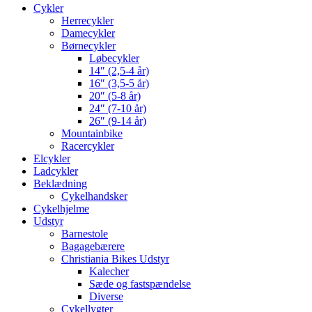
Cykler
Herrecykler
Damecykler
Børnecykler
Løbecykler
14″ (2,5-4 år)
16″ (3,5-5 år)
20″ (5-8 år)
24″ (7-10 år)
26″ (9-14 år)
Mountainbike
Racercykler
Elcykler
Ladcykler
Beklædning
Cykelhandsker
Cykelhjelme
Udstyr
Barnestole
Bagagebærere
Christiania Bikes Udstyr
Kalecher
Sæde og fastspændelse
Diverse
Cykellygter