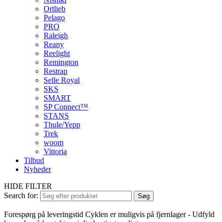
Ortlieb
Pelago
PRO
Raleigh
Reany
Reelight
Remington
Restrap
Selle Royal
SKS
SMART
SP Connect™
STANS
Thule/Yepp
Trek
woom
Vittoria
Tilbud
Nyheder
HIDE FILTER
Search for:
Søg
Forespørg på leveringstid
Cyklen er muligvis på fjernlager - Udfyld