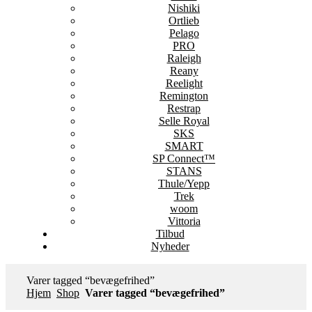
Nishiki
Ortlieb
Pelago
PRO
Raleigh
Reany
Reelight
Remington
Restrap
Selle Royal
SKS
SMART
SP Connect™
STANS
Thule/Yepp
Trek
woom
Vittoria
Tilbud
Nyheder
Varer tagged “bevægefrihed”
Hjem
Shop
Varer tagged “bevægefrihed”