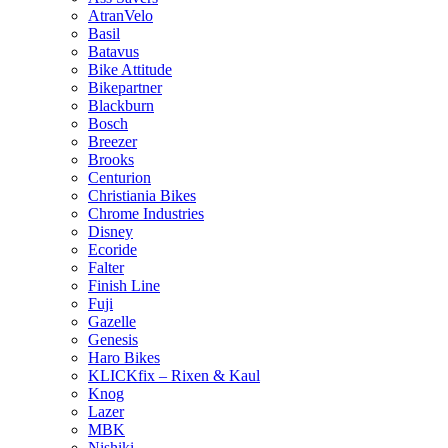
AtranVelo
Basil
Batavus
Bike Attitude
Bikepartner
Blackburn
Bosch
Breezer
Brooks
Centurion
Christiania Bikes
Chrome Industries
Disney
Ecoride
Falter
Finish Line
Fuji
Gazelle
Genesis
Haro Bikes
KLICKfix – Rixen & Kaul
Knog
Lazer
MBK
Nishiki