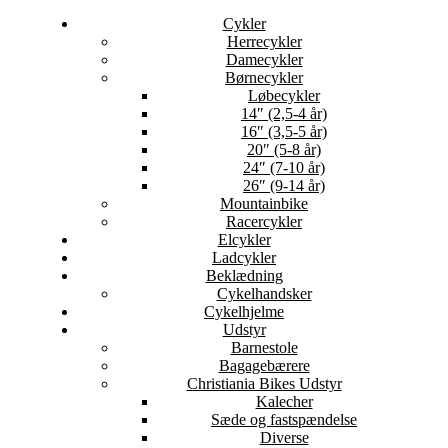
Cykler
Herrecykler
Damecykler
Børnecykler
Løbecykler
14″ (2,5-4 år)
16″ (3,5-5 år)
20″ (5-8 år)
24″ (7-10 år)
26″ (9-14 år)
Mountainbike
Racercykler
Elcykler
Ladcykler
Beklædning
Cykelhandsker
Cykelhjelme
Udstyr
Barnestole
Bagagebærere
Christiania Bikes Udstyr
Kalecher
Sæde og fastspændelse
Diverse