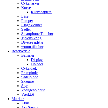
Cykeltasker
Kurve
Kurvadaptere
Låse
Pumper
Ringeklokker
Sadler
Smartphone Tilbehør
Tyverisikring
Diverse udstyr
woom tilbehør
Reservedele
Batterier
Display
Oplader
Cykeldæk
Frempinde
Sadelpinde
Skærme
Styr
Vedligeholdelse
Værktøj
Mærker
Abus
Ass Savers