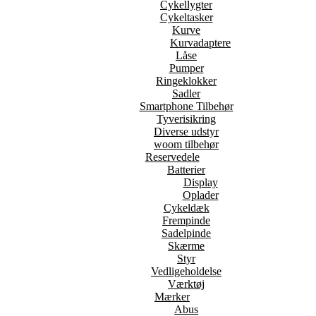
Cykellygter
Cykeltasker
Kurve
Kurvadaptere
Låse
Pumper
Ringeklokker
Sadler
Smartphone Tilbehør
Tyverisikring
Diverse udstyr
woom tilbehør
Reservedele
Batterier
Display
Oplader
Cykeldæk
Frempinde
Sadelpinde
Skærme
Styr
Vedligeholdelse
Værktøj
Mærker
Abus