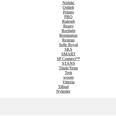
Nishiki
Ortlieb
Pelago
PRO
Raleigh
Reany
Reelight
Remington
Restrap
Selle Royal
SKS
SMART
SP Connect™
STANS
Thule/Yepp
Trek
woom
Vittoria
Tilbud
Nyheder