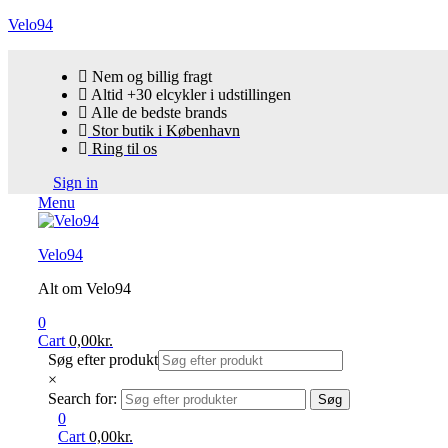
Velo94
Nem og billig fragt
Altid +30 elcykler i udstillingen
Alle de bedste brands
Stor butik i København
Ring til os
Sign in
Menu
Velo94
Alt om Velo94
0
Cart
0,00
kr.
Søg efter produkt
×
Search for:
Søg
0
Cart
0,00
kr.