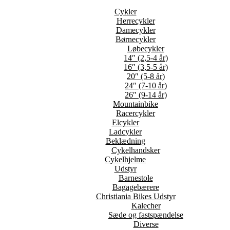
Cykler
Herrecykler
Damecykler
Børnecykler
Løbecykler
14″ (2,5-4 år)
16″ (3,5-5 år)
20″ (5-8 år)
24″ (7-10 år)
26″ (9-14 år)
Mountainbike
Racercykler
Elcykler
Ladcykler
Beklædning
Cykelhandsker
Cykelhjelme
Udstyr
Barnestole
Bagagebærere
Christiania Bikes Udstyr
Kalecher
Sæde og fastspændelse
Diverse