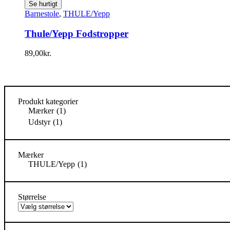
Se hurtigt
Barnestole
,
THULE/Yepp
Thule/Yepp Fodstropper
89,00
kr.
Produkt kategorier
Mærker
(1)
Udstyr
(1)
Mærker
THULE/Yepp
(1)
Størrelse