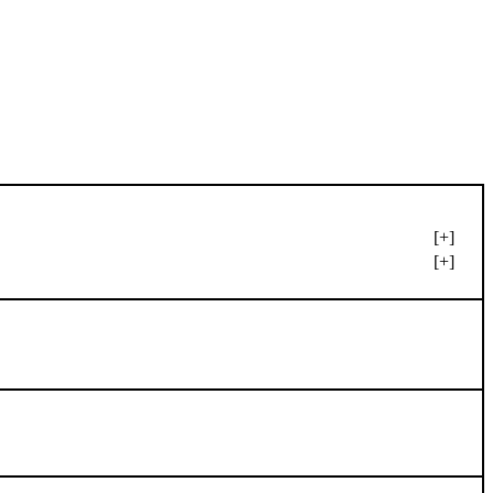
[+]
[+]