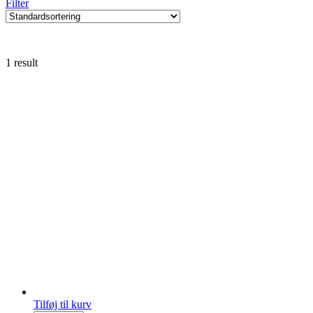
Filter
1 result
Tilføj til kurv