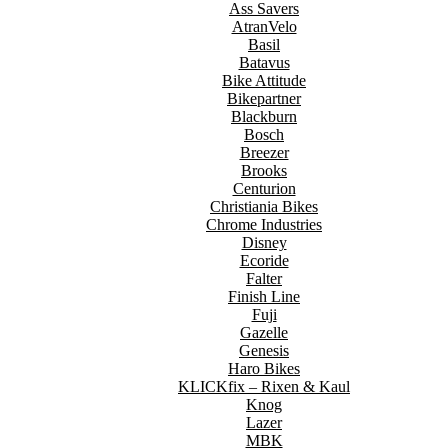
Ass Savers
AtranVelo
Basil
Batavus
Bike Attitude
Bikepartner
Blackburn
Bosch
Breezer
Brooks
Centurion
Christiania Bikes
Chrome Industries
Disney
Ecoride
Falter
Finish Line
Fuji
Gazelle
Genesis
Haro Bikes
KLICKfix – Rixen & Kaul
Knog
Lazer
MBK