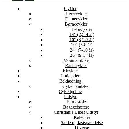
Cykler
Herrecykler
Damecykler
Børnecykler
Løbecykler
14″ (2,5-4 år)
16″ (3,5-5 år)
20″ (5-8 år)
24″ (7-10 år)
26″ (9-14 år)
Mountainbike
Racercykler
Elcykler
Ladcykler
Beklædning
Cykelhandsker
Cykelhjelme
Udstyr
Barnestole
Bagagebærere
Christiania Bikes Udstyr
Kalecher
Sæde og fastspændelse
Diverse