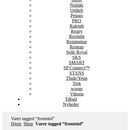
Nishiki
Ortlieb
Pelago
PRO
Raleigh
Reany
Reelight
Remington
Restrap
Selle Royal
SKS
SMART
SP Connect™
STANS
Thule/Yepp
Trek
woom
Vittoria
Tilbud
Nyheder
Varer tagged “frontstol”
Hjem
Shop
Varer tagged “frontstol”