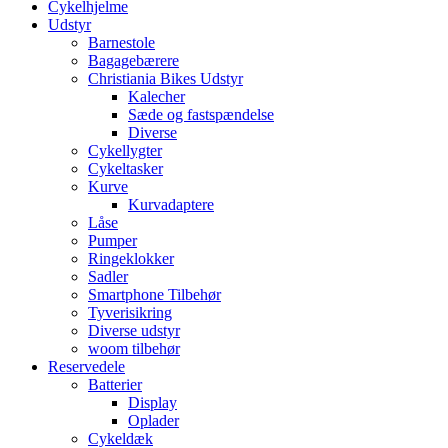
Cykelhjelme
Udstyr
Barnestole
Bagagebærere
Christiania Bikes Udstyr
Kalecher
Sæde og fastspændelse
Diverse
Cykellygter
Cykeltasker
Kurve
Kurvadaptere
Låse
Pumper
Ringeklokker
Sadler
Smartphone Tilbehør
Tyverisikring
Diverse udstyr
woom tilbehør
Reservedele
Batterier
Display
Oplader
Cykeldæk