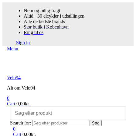
Nem og billig fragt
Altid +30 elcykler i udstillingen
Alle de bedste brands
Stor butik i København
Ring til os
Sign in
Menu
Velo94
Alt om Velo94
0
Cart
0,00
kr.
Search for:
Søg
0
Cart
0,00
kr.