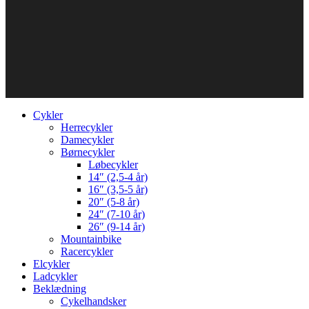
Cykler
Herrecykler
Damecykler
Børnecykler
Løbecykler
14″ (2,5-4 år)
16″ (3,5-5 år)
20″ (5-8 år)
24″ (7-10 år)
26″ (9-14 år)
Mountainbike
Racercykler
Elcykler
Ladcykler
Beklædning
Cykelhandsker