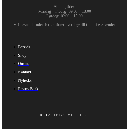
Åbningstider:
Mandag – Fredag: 09:00 – 18:00
Lørdag: 10:00 – 15:00
Mail svartid: Inden for 24 timer hverdage 48 timer i weekender.
Forside
Shop
Om os
Kontakt
Nyheder
Resurs Bank
BETALINGS METODER