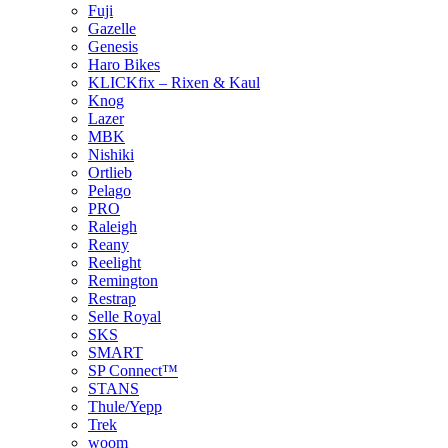
Fuji
Gazelle
Genesis
Haro Bikes
KLICKfix – Rixen & Kaul
Knog
Lazer
MBK
Nishiki
Ortlieb
Pelago
PRO
Raleigh
Reany
Reelight
Remington
Restrap
Selle Royal
SKS
SMART
SP Connect™
STANS
Thule/Yepp
Trek
woom