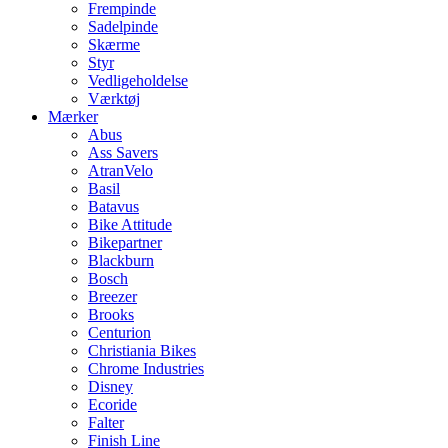
Frempinde
Sadelpinde
Skærme
Styr
Vedligeholdelse
Værktøj
Mærker
Abus
Ass Savers
AtranVelo
Basil
Batavus
Bike Attitude
Bikepartner
Blackburn
Bosch
Breezer
Brooks
Centurion
Christiania Bikes
Chrome Industries
Disney
Ecoride
Falter
Finish Line