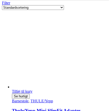
Filter
Tilføj til kurv
Se hurtigt
Barnestole
,
THULE/Yepp
Thule/Yepp Mini SlimFit Adapter