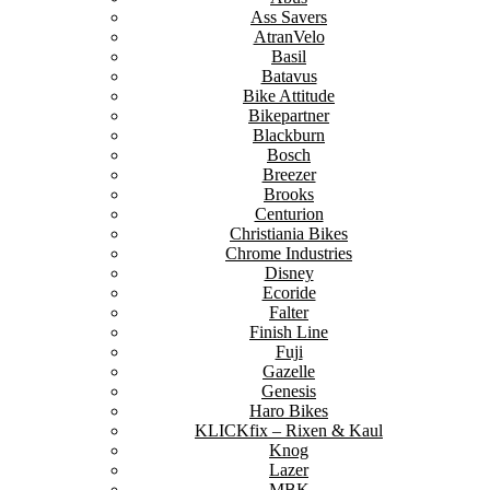
Ass Savers
AtranVelo
Basil
Batavus
Bike Attitude
Bikepartner
Blackburn
Bosch
Breezer
Brooks
Centurion
Christiania Bikes
Chrome Industries
Disney
Ecoride
Falter
Finish Line
Fuji
Gazelle
Genesis
Haro Bikes
KLICKfix – Rixen & Kaul
Knog
Lazer
MBK