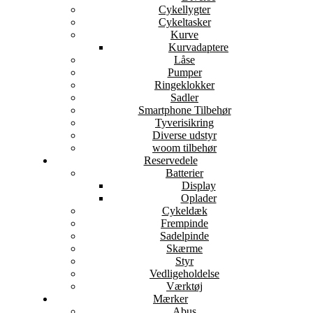
Cykellygter
Cykeltasker
Kurve
Kurvadaptere
Låse
Pumper
Ringeklokker
Sadler
Smartphone Tilbehør
Tyverisikring
Diverse udstyr
woom tilbehør
Reservedele
Batterier
Display
Oplader
Cykeldæk
Frempinde
Sadelpinde
Skærme
Styr
Vedligeholdelse
Værktøj
Mærker
Abus