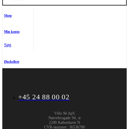
Shop
Min konto
Søg
Ønskeliste
+45 24 88 00 02
Vélo 94 ApS
Nørrebrogade 94, st
2200 København N
CVR-nummer
:
36536780