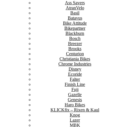
Ass Savers
AtranVelo
Basil
Batavus
Bike Attitude
Bikepartner
Blackburn
Bosch
Breezer
Brooks
Centurion
Christiania Bikes
Chrome Industries
Disney
Ecoride
Falter
Finish Line
Fuji
Gazelle
Genesis
Haro Bikes
KLICKfix – Rixen & Kaul
Knog
Lazer
MBK