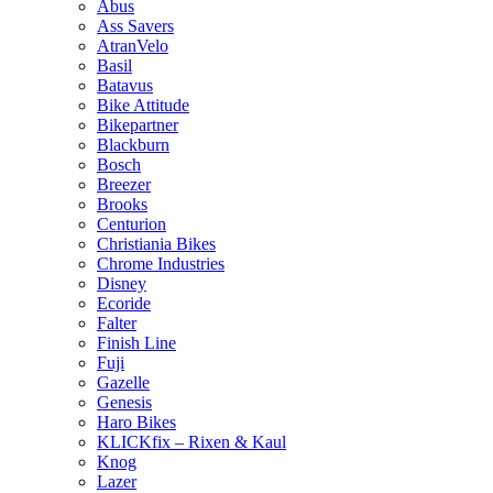
Abus
Ass Savers
AtranVelo
Basil
Batavus
Bike Attitude
Bikepartner
Blackburn
Bosch
Breezer
Brooks
Centurion
Christiania Bikes
Chrome Industries
Disney
Ecoride
Falter
Finish Line
Fuji
Gazelle
Genesis
Haro Bikes
KLICKfix – Rixen & Kaul
Knog
Lazer