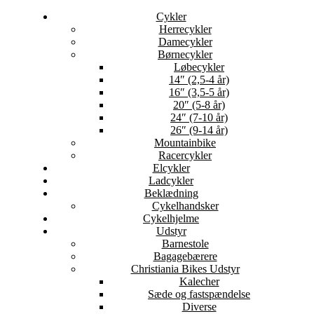
Cykler
Herrecykler
Damecykler
Børnecykler
Løbecykler
14″ (2,5-4 år)
16″ (3,5-5 år)
20″ (5-8 år)
24″ (7-10 år)
26″ (9-14 år)
Mountainbike
Racercykler
Elcykler
Ladcykler
Beklædning
Cykelhandsker
Cykelhjelme
Udstyr
Barnestole
Bagagebærere
Christiania Bikes Udstyr
Kalecher
Sæde og fastspændelse
Diverse