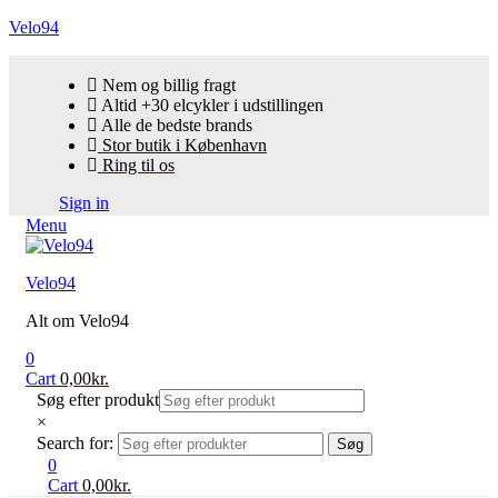
Velo94
Nem og billig fragt
Altid +30 elcykler i udstillingen
Alle de bedste brands
Stor butik i København
Ring til os
Sign in
Menu
Velo94
Alt om Velo94
0
Cart
0,00
kr.
Søg efter produkt
×
Search for:
Søg
0
Cart
0,00
kr.