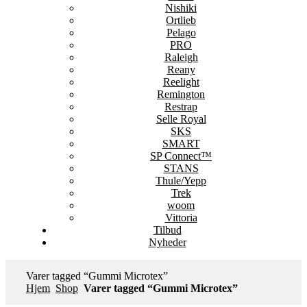
Nishiki
Ortlieb
Pelago
PRO
Raleigh
Reany
Reelight
Remington
Restrap
Selle Royal
SKS
SMART
SP Connect™
STANS
Thule/Yepp
Trek
woom
Vittoria
Tilbud
Nyheder
Varer tagged “Gummi Microtex”
Hjem
Shop
Varer tagged “Gummi Microtex”