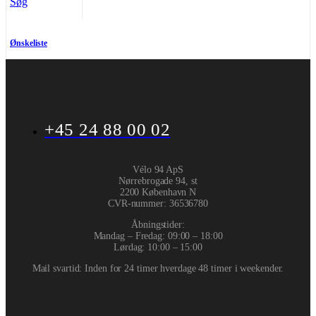
Søg
Ønskeliste
+45 24 88 00 02
Vélo 94 ApS
Nørrebrogade 94, st
2200 København N
CVR-nummer
:
36536780
Åbningstider:
Mandag – Fredag: 09:00 – 18:00
Lørdag: 10:00 – 15:00
Mail svartid: Inden for 24 timer hverdage 48 timer i weekender.