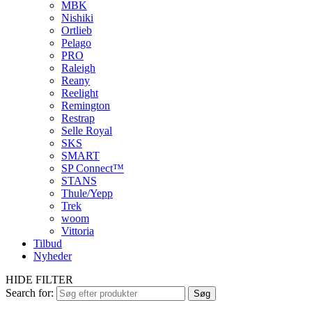
MBK
Nishiki
Ortlieb
Pelago
PRO
Raleigh
Reany
Reelight
Remington
Restrap
Selle Royal
SKS
SMART
SP Connect™
STANS
Thule/Yepp
Trek
woom
Vittoria
Tilbud
Nyheder
HIDE FILTER
Search for:
Søg