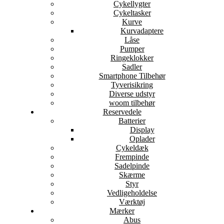
Cykellygter
Cykeltasker
Kurve
Kurvadaptere
Låse
Pumper
Ringeklokker
Sadler
Smartphone Tilbehør
Tyverisikring
Diverse udstyr
woom tilbehør
Reservedele
Batterier
Display
Oplader
Cykeldæk
Frempinde
Sadelpinde
Skærme
Styr
Vedligeholdelse
Værktøj
Mærker
Abus