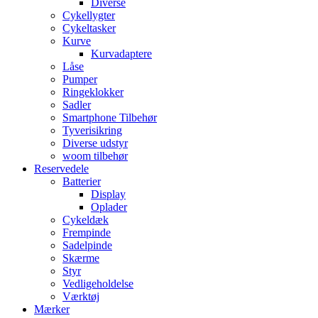
Diverse
Cykellygter
Cykeltasker
Kurve
Kurvadaptere
Låse
Pumper
Ringeklokker
Sadler
Smartphone Tilbehør
Tyverisikring
Diverse udstyr
woom tilbehør
Reservedele
Batterier
Display
Oplader
Cykeldæk
Frempinde
Sadelpinde
Skærme
Styr
Vedligeholdelse
Værktøj
Mærker