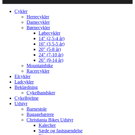
Cykler
Herrecykler
Damecykler
Børnecykler
Løbecykler
14″ (2,5-4 år)
16″ (3,5-5 år)
20″ (5-8 år)
24″ (7-10 år)
26″ (9-14 år)
Mountainbike
Racercykler
Elcykler
Ladcykler
Beklædning
Cykelhandsker
Cykelhjelme
Udstyr
Barnestole
Bagagebærere
Christiania Bikes Udstyr
Kalecher
Sæde og fastspændelse