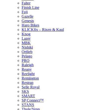
Falter
Finish Line
Fuji
Gazelle
Genesis
Haro Bikes
KLICKfix – Rixen & Kaul
Knog
Lazer
MBK
Nishiki
Ortlieb
Pelago
PRO
Raleigh
Reany
Reelight
Remington
Restrap
Selle Royal
SKS
SMART
SP Connect™
STANS
Thule/Yepp