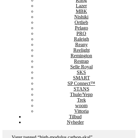
Knog
Lazer
MBK
Nishiki
Ortlieb
Pelago
PRO
Raleigh
Reany
Reelight
Remington
Restrap
Selle Royal
SKS
SMART
SP Connect™
STANS
Thule/Yepp
Trek
woom
Vittoria
Tilbud
Nyheder
Varer tagged “high-modulus carbon-skal”