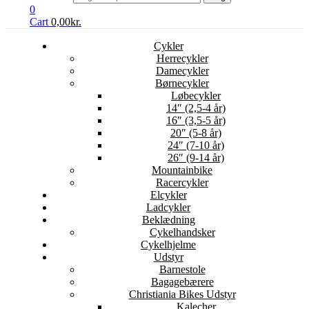
0
Cart
0,00
kr.
Cykler
Herrecykler
Damecykler
Børnecykler
Løbecykler
14″ (2,5-4 år)
16″ (3,5-5 år)
20″ (5-8 år)
24″ (7-10 år)
26″ (9-14 år)
Mountainbike
Racercykler
Elcykler
Ladcykler
Beklædning
Cykelhandsker
Cykelhjelme
Udstyr
Barnestole
Bagagebærere
Christiania Bikes Udstyr
Kalecher