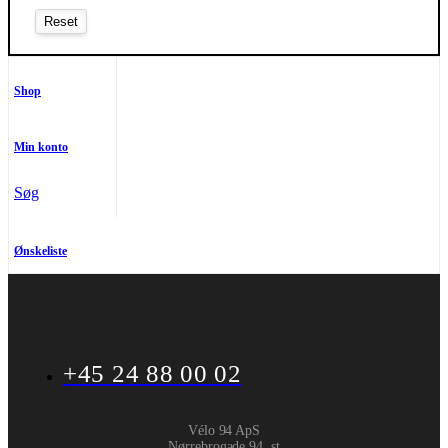
Shop
Min konto
Søg
Ønskeliste
+45 24 88 00 02
Vélo 94 ApS
Nørrebrogade 94, st