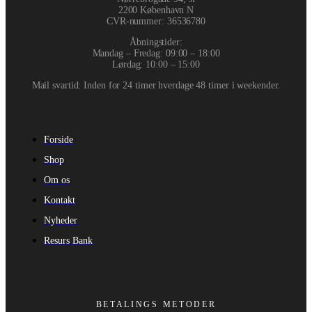
2200 København N
CVR-nummer
:
36536780
Åbningstider:
Mandag – Fredag: 09:00 – 18:00
Lørdag: 10:00 – 15:00
Mail svartid: Inden for 24 timer hverdage 48 timer i weekender.
Forside
Shop
Om os
Kontakt
Nyheder
Resurs Bank
BETALINGS METODER