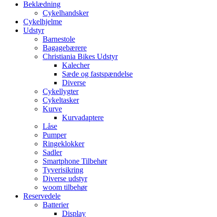
Beklædning
Cykelhandsker
Cykelhjelme
Udstyr
Barnestole
Bagagebærere
Christiania Bikes Udstyr
Kalecher
Sæde og fastspændelse
Diverse
Cykellygter
Cykeltasker
Kurve
Kurvadaptere
Låse
Pumper
Ringeklokker
Sadler
Smartphone Tilbehør
Tyverisikring
Diverse udstyr
woom tilbehør
Reservedele
Batterier
Display