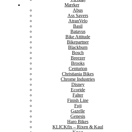
Mærker
Abus
Ass Savers
AtranVelo
Basil
Batavus
Bike Attitude
Bikepartner
Blackburn
Bosch
Breezer
Brooks
Centurion
Christiania Bikes
Chrome Industries
Disney
Ecoride
Falter
Finish Line
Fuji
Gazelle
Genesis
Haro Bikes
KLICKfix – Rixen & Kaul