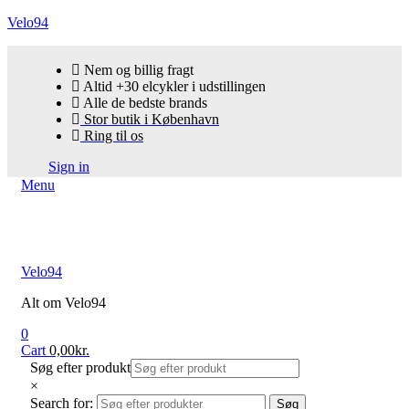
Velo94
Nem og billig fragt
Altid +30 elcykler i udstillingen
Alle de bedste brands
Stor butik i København
Ring til os
Sign in
Menu
Velo94
Alt om Velo94
0
Cart
0,00
kr.
Søg efter produkt
×
Search for:
Søg