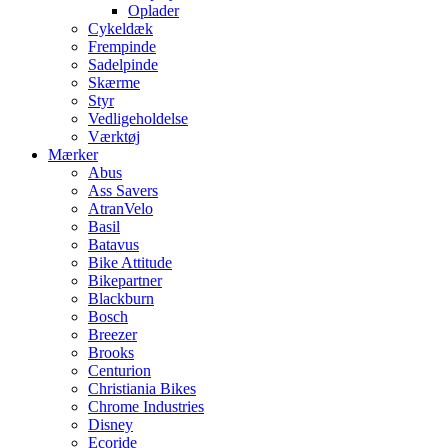
Oplader
Cykeldæk
Frempinde
Sadelpinde
Skærme
Styr
Vedligeholdelse
Værktøj
Mærker
Abus
Ass Savers
AtranVelo
Basil
Batavus
Bike Attitude
Bikepartner
Blackburn
Bosch
Breezer
Brooks
Centurion
Christiania Bikes
Chrome Industries
Disney
Ecoride