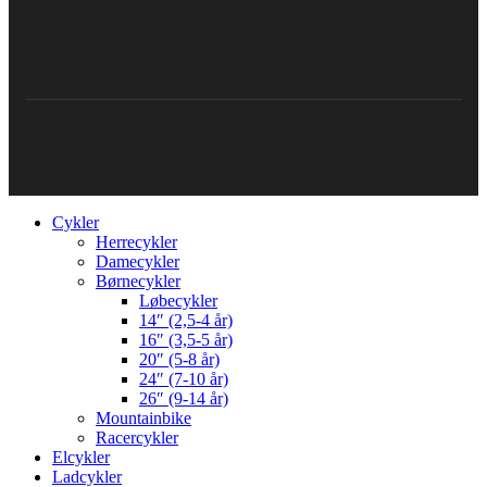
Cykler
Herrecykler
Damecykler
Børnecykler
Løbecykler
14″ (2,5-4 år)
16″ (3,5-5 år)
20″ (5-8 år)
24″ (7-10 år)
26″ (9-14 år)
Mountainbike
Racercykler
Elcykler
Ladcykler