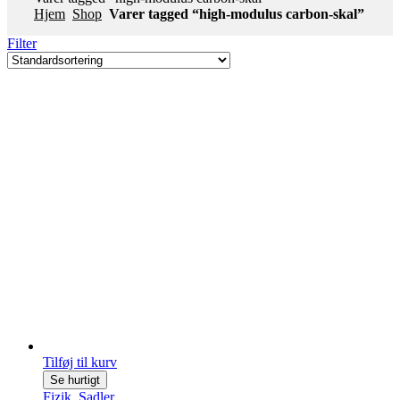
Hjem
Shop
Varer tagged “high-modulus carbon-skal”
Filter
Tilføj til kurv
Se hurtigt
Fizik
,
Sadler