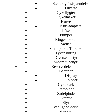
Sæde og fastspændelse
Diverse
Cykellygter
Cykeltasker
Kurve
Kurvadaptere
Låse
Pumper
Ringeklokker
Sadler
Smartphone Tilbehør
Tyverisikring
Diverse udstyr
woom tilbehør
Reservedele
Batterier
Display
Oplader
Cykeldæk
Frempinde
Sadelpinde
Skærme
Styr
Vedligeholdelse
Værktøj