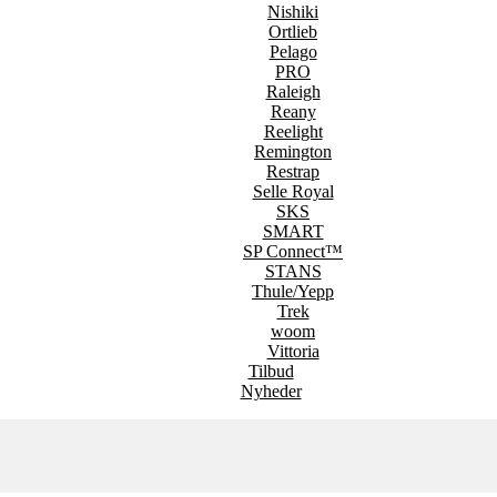
Nishiki
Ortlieb
Pelago
PRO
Raleigh
Reany
Reelight
Remington
Restrap
Selle Royal
SKS
SMART
SP Connect™
STANS
Thule/Yepp
Trek
woom
Vittoria
Tilbud
Nyheder