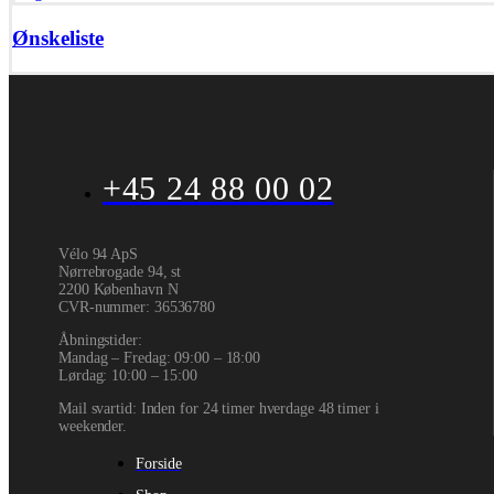
Ønskeliste
+45 24 88 00 02
Vélo 94 ApS
Nørrebrogade 94, st
2200 København N
CVR-nummer
:
36536780
Åbningstider:
Mandag – Fredag: 09:00 – 18:00
Lørdag: 10:00 – 15:00
Mail svartid: Inden for 24 timer hverdage 48 timer i
weekender.
Forside