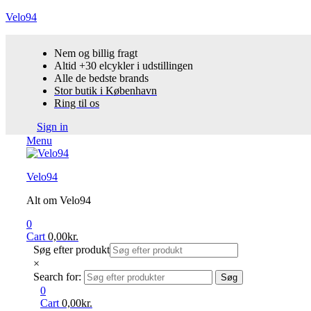
Velo94
Nem og billig fragt
Altid +30 elcykler i udstillingen
Alle de bedste brands
Stor butik i København
Ring til os
Sign in
Menu
Velo94
Alt om Velo94
0
Cart
0,00
kr.
Søg efter produkt
×
Search for:
Søg
0
Cart
0,00
kr.