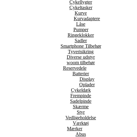
Cykellygter
Cykeltasker
Kurve
Kurvadaptere
Låse
Pumper
Ringeklokker
Sadler
Smartphone Tilbehør
Tyverisikring
Diverse udstyr
woom tilbehør
Reservedele
Batterier
Display
Oplader
Cykeldæk
Frempinde
Sadelpinde
Skærme
Styr
Vedligeholdelse
Værktøj
Mærker
Abus