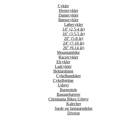
Cykler
Herrecykler
Damecykler
Børnecykler
Løbecykler
14″ (2,5-4 år)
16″ (3,5-5 år)
20″ (5-8 år)
24″ (7-10 år)
26″ (9-14 år)
Mountainbike
Racercykler
Elcykler
Ladcykler
Beklædning
Cykelhandsker
Cykelhjelme
Udstyr
Barnestole
Bagagebærere
Christiania Bikes Udstyr
Kalecher
Sæde og fastspændelse
Diverse