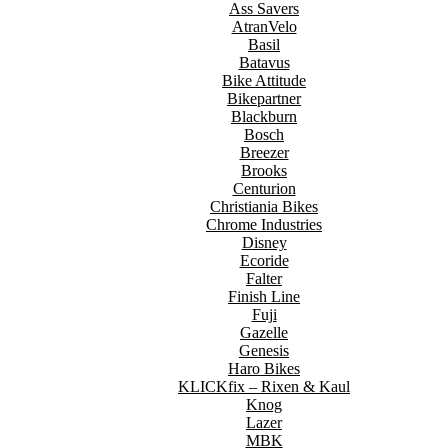
Ass Savers
AtranVelo
Basil
Batavus
Bike Attitude
Bikepartner
Blackburn
Bosch
Breezer
Brooks
Centurion
Christiania Bikes
Chrome Industries
Disney
Ecoride
Falter
Finish Line
Fuji
Gazelle
Genesis
Haro Bikes
KLICKfix – Rixen & Kaul
Knog
Lazer
MBK