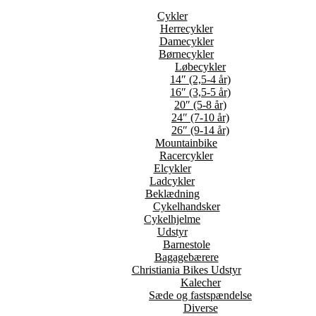
Cykler
Herrecykler
Damecykler
Børnecykler
Løbecykler
14″ (2,5-4 år)
16″ (3,5-5 år)
20″ (5-8 år)
24″ (7-10 år)
26″ (9-14 år)
Mountainbike
Racercykler
Elcykler
Ladcykler
Beklædning
Cykelhandsker
Cykelhjelme
Udstyr
Barnestole
Bagagebærere
Christiania Bikes Udstyr
Kalecher
Sæde og fastspændelse
Diverse