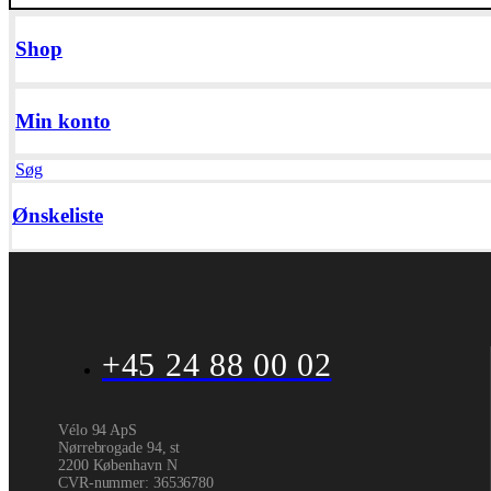
Shop
Min konto
Søg
Ønskeliste
+45 24 88 00 02
Vélo 94 ApS
Nørrebrogade 94, st
2200 København N
CVR-nummer
:
36536780