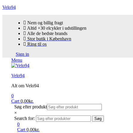
Velo94
Nem og billig fragt
Altid +30 elcykler i udstillingen
Alle de bedste brands
Stor butik i København
Ring til os
Sign in
Menu
Velo94
Alt om Velo94
0
Cart
0,00
kr.
Søg efter produkt
×
Search for:
Søg
0
Cart
0,00
kr.