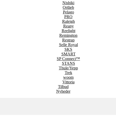
Nishiki
Ortlieb
Pelago
PRO
Raleigh
Reany
Reelight
Remington
Restrap
Selle Royal
SKS
SMART
SP Connect™
STANS
Thule/Yepp
Trek
woom
Vittoria
Tilbud
Nyheder