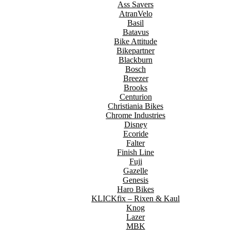
Ass Savers
AtranVelo
Basil
Batavus
Bike Attitude
Bikepartner
Blackburn
Bosch
Breezer
Brooks
Centurion
Christiania Bikes
Chrome Industries
Disney
Ecoride
Falter
Finish Line
Fuji
Gazelle
Genesis
Haro Bikes
KLICKfix – Rixen & Kaul
Knog
Lazer
MBK