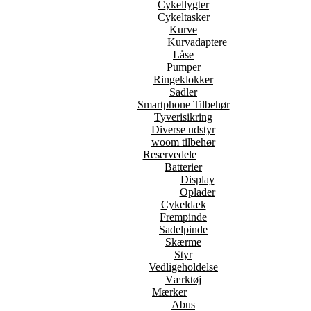
Cykellygter
Cykeltasker
Kurve
Kurvadaptere
Låse
Pumper
Ringeklokker
Sadler
Smartphone Tilbehør
Tyverisikring
Diverse udstyr
woom tilbehør
Reservedele
Batterier
Display
Oplader
Cykeldæk
Frempinde
Sadelpinde
Skærme
Styr
Vedligeholdelse
Værktøj
Mærker
Abus