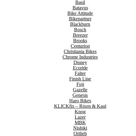
Basil
Batavus
Bike Attitude
Bikepartner
Blackburn
Bosch
Breezer
Brooks
Centurion
Christiania Bikes
Chrome Industries
Disney
Ecoride
Falter
Finish Line
Fuji
Gazelle
Genesis
Haro Bikes
KLICKfix – Rixen & Kaul
Knog
Lazer
MBK
Nishiki
Ortlieb