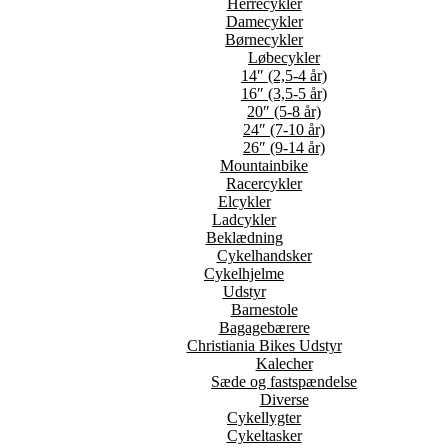
Herrecykler
Damecykler
Børnecykler
Løbecykler
14″ (2,5-4 år)
16″ (3,5-5 år)
20″ (5-8 år)
24″ (7-10 år)
26″ (9-14 år)
Mountainbike
Racercykler
Elcykler
Ladcykler
Beklædning
Cykelhandsker
Cykelhjelme
Udstyr
Barnestole
Bagagebærere
Christiania Bikes Udstyr
Kalecher
Sæde og fastspændelse
Diverse
Cykellygter
Cykeltasker