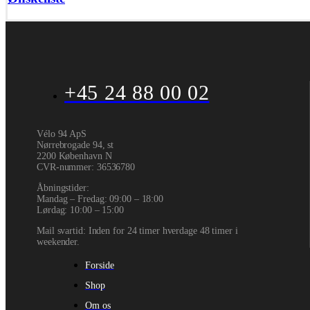
+45 24 88 00 02
Vélo 94 ApS
Nørrebrogade 94, st
2200 København N
CVR-nummer
:
36536780
Åbningstider:
Mandag – Fredag: 09:00 – 18:00
Lørdag: 10:00 – 15:00
Mail svartid: Inden for 24 timer hverdage 48 timer i
weekender.
Forside
Shop
Om os