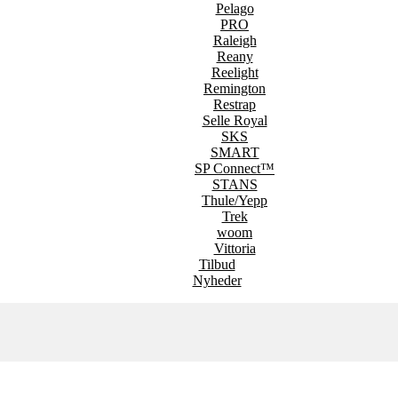
Pelago
PRO
Raleigh
Reany
Reelight
Remington
Restrap
Selle Royal
SKS
SMART
SP Connect™
STANS
Thule/Yepp
Trek
woom
Vittoria
Tilbud
Nyheder