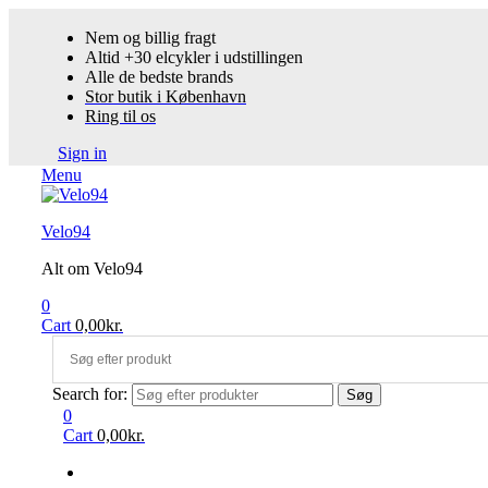
Nem og billig fragt
Altid +30 elcykler i udstillingen
Alle de bedste brands
Stor butik i København
Ring til os
Sign in
Menu
Velo94
Alt om Velo94
0
Cart
0,00
kr.
Search for:
Søg
0
Cart
0,00
kr.