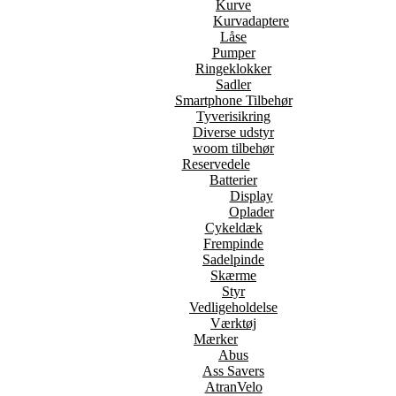
Kurve
Kurvadaptere
Låse
Pumper
Ringeklokker
Sadler
Smartphone Tilbehør
Tyverisikring
Diverse udstyr
woom tilbehør
Reservedele
Batterier
Display
Oplader
Cykeldæk
Frempinde
Sadelpinde
Skærme
Styr
Vedligeholdelse
Værktøj
Mærker
Abus
Ass Savers
AtranVelo