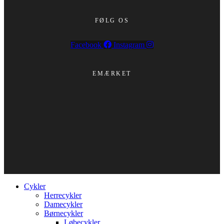
FØLG OS
Facebook
Instagram
EMÆRKET
Cykler
Herrecykler
Damecykler
Børnecykler
Løbecykler