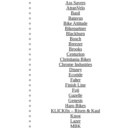
Ass Savers
AtranVelo
Basil
Batavus
Bike Attitude
Bikepartner
Blackburn
Bosch
Breezer
Brooks
Centurion
Christiania Bikes
Chrome Industries
Disney
Ecoride
Falter
Finish Line
Fuji
Gazelle
Genesis
Haro Bikes
KLICKfix – Rixen & Kaul
Knog
Lazer
MBK