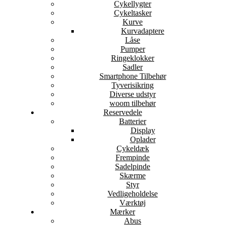
Cykellygter
Cykeltasker
Kurve
Kurvadaptere
Låse
Pumper
Ringeklokker
Sadler
Smartphone Tilbehør
Tyverisikring
Diverse udstyr
woom tilbehør
Reservedele
Batterier
Display
Oplader
Cykeldæk
Frempinde
Sadelpinde
Skærme
Styr
Vedligeholdelse
Værktøj
Mærker
Abus