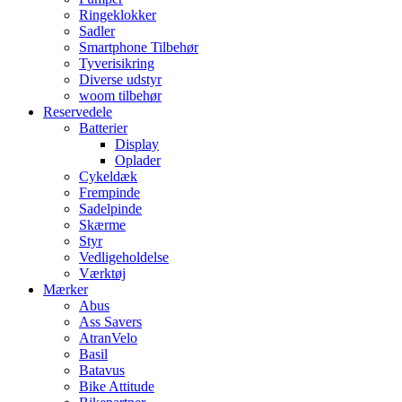
Ringeklokker
Sadler
Smartphone Tilbehør
Tyverisikring
Diverse udstyr
woom tilbehør
Reservedele
Batterier
Display
Oplader
Cykeldæk
Frempinde
Sadelpinde
Skærme
Styr
Vedligeholdelse
Værktøj
Mærker
Abus
Ass Savers
AtranVelo
Basil
Batavus
Bike Attitude