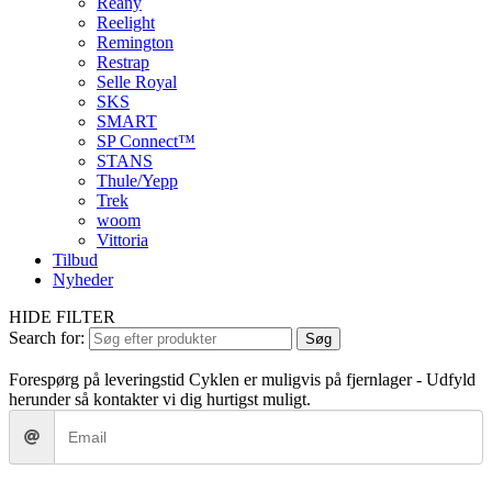
Reany
Reelight
Remington
Restrap
Selle Royal
SKS
SMART
SP Connect™
STANS
Thule/Yepp
Trek
woom
Vittoria
Tilbud
Nyheder
HIDE FILTER
Search for:
Søg
Forespørg på leveringstid
Cyklen er muligvis på fjernlager - Udfyld
herunder så kontakter vi dig hurtigst muligt.