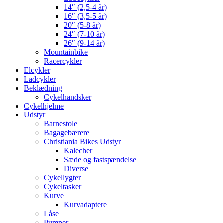
14″ (2,5-4 år)
16″ (3,5-5 år)
20″ (5-8 år)
24″ (7-10 år)
26″ (9-14 år)
Mountainbike
Racercykler
Elcykler
Ladcykler
Beklædning
Cykelhandsker
Cykelhjelme
Udstyr
Barnestole
Bagagebærere
Christiania Bikes Udstyr
Kalecher
Sæde og fastspændelse
Diverse
Cykellygter
Cykeltasker
Kurve
Kurvadaptere
Låse
Pumper