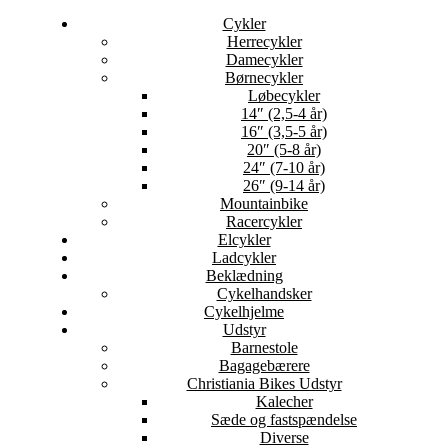
Cykler
Herrecykler
Damecykler
Børnecykler
Løbecykler
14″ (2,5-4 år)
16″ (3,5-5 år)
20″ (5-8 år)
24″ (7-10 år)
26″ (9-14 år)
Mountainbike
Racercykler
Elcykler
Ladcykler
Beklædning
Cykelhandsker
Cykelhjelme
Udstyr
Barnestole
Bagagebærere
Christiania Bikes Udstyr
Kalecher
Sæde og fastspændelse
Diverse