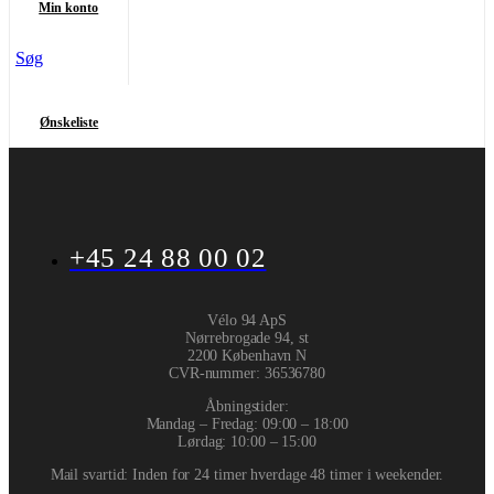
Min konto
Søg
Ønskeliste
+45 24 88 00 02
Vélo 94 ApS
Nørrebrogade 94, st
2200 København N
CVR-nummer
:
36536780
Åbningstider:
Mandag – Fredag: 09:00 – 18:00
Lørdag: 10:00 – 15:00
Mail svartid: Inden for 24 timer hverdage 48 timer i weekender.