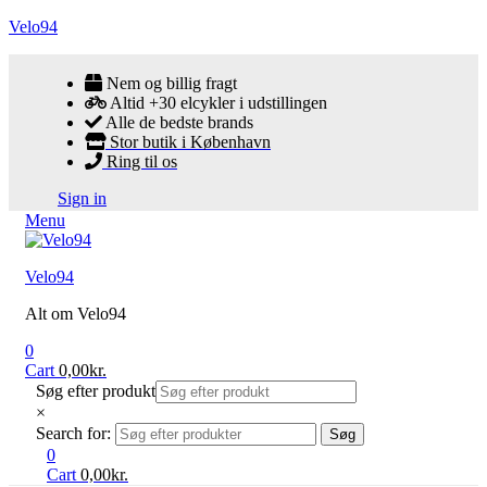
Velo94
Nem og billig fragt
Altid +30 elcykler i udstillingen
Alle de bedste brands
Stor butik i København
Ring til os
Sign in
Menu
Velo94
Alt om Velo94
0
Cart
0,00
kr.
Søg efter produkt
×
Search for:
Søg
0
Cart
0,00
kr.