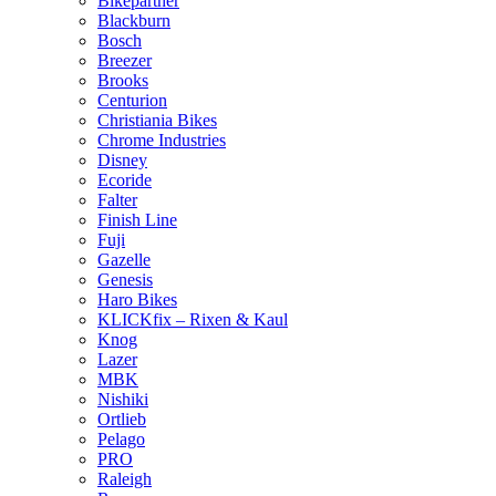
Bikepartner
Blackburn
Bosch
Breezer
Brooks
Centurion
Christiania Bikes
Chrome Industries
Disney
Ecoride
Falter
Finish Line
Fuji
Gazelle
Genesis
Haro Bikes
KLICKfix – Rixen & Kaul
Knog
Lazer
MBK
Nishiki
Ortlieb
Pelago
PRO
Raleigh