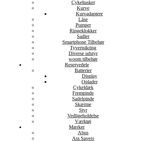
Cykeltasker
Kurve
Kurvadaptere
Låse
Pumper
Ringeklokker
Sadler
Smartphone Tilbehør
Tyverisikring
Diverse udstyr
woom tilbehør
Reservedele
Batterier
Display
Oplader
Cykeldæk
Frempinde
Sadelpinde
Skærme
Styr
Vedligeholdelse
Værktøj
Mærker
Abus
Ass Savers