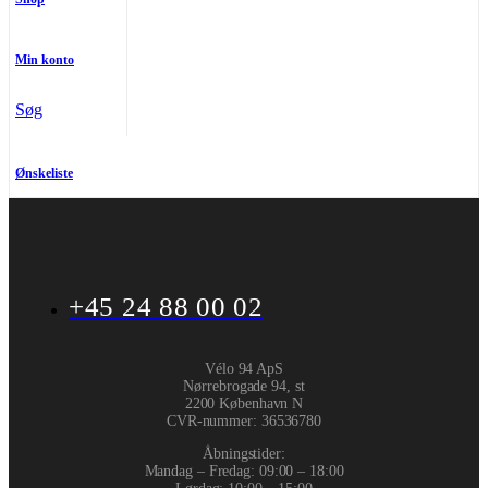
Min konto
Søg
Ønskeliste
+45 24 88 00 02
Vélo 94 ApS
Nørrebrogade 94, st
2200 København N
CVR-nummer
:
36536780
Åbningstider:
Mandag – Fredag: 09:00 – 18:00