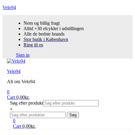
Velo94
Nem og billig fragt
Altid +30 elcykler i udstillingen
Alle de bedste brands
Stor butik i København
Ring til os
Sign in
Menu
Velo94
Alt om Velo94
0
Cart
0,00
kr.
Søg efter produkt
×
Search
Søg
for:
0
Cart
0,00
kr.