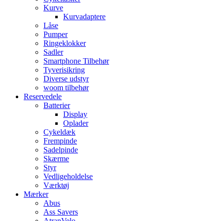
Kurve
Kurvadaptere
Låse
Pumper
Ringeklokker
Sadler
Smartphone Tilbehør
Tyverisikring
Diverse udstyr
woom tilbehør
Reservedele
Batterier
Display
Oplader
Cykeldæk
Frempinde
Sadelpinde
Skærme
Styr
Vedligeholdelse
Værktøj
Mærker
Abus
Ass Savers
AtranVelo