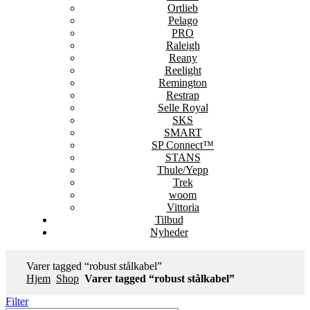
Ortlieb
Pelago
PRO
Raleigh
Reany
Reelight
Remington
Restrap
Selle Royal
SKS
SMART
SP Connect™
STANS
Thule/Yepp
Trek
woom
Vittoria
Tilbud
Nyheder
Varer tagged “robust stålkabel”
Hjem
Shop
Varer tagged “robust stålkabel”
Filter