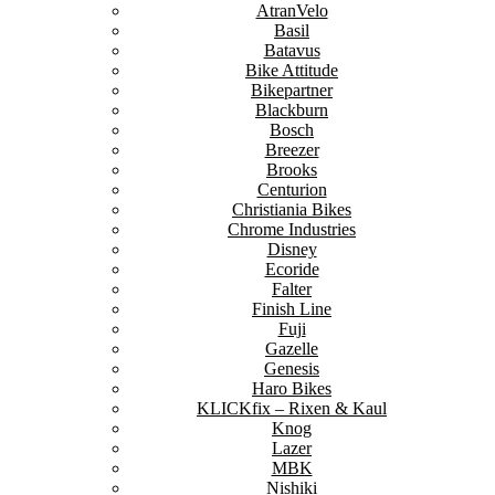
AtranVelo
Basil
Batavus
Bike Attitude
Bikepartner
Blackburn
Bosch
Breezer
Brooks
Centurion
Christiania Bikes
Chrome Industries
Disney
Ecoride
Falter
Finish Line
Fuji
Gazelle
Genesis
Haro Bikes
KLICKfix – Rixen & Kaul
Knog
Lazer
MBK
Nishiki