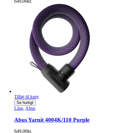
649,00
kr.
Tilføj til kurv
Se hurtigt
Låse
,
Abus
Abus Yarnit 4004K/110 Purple
649,00
kr.