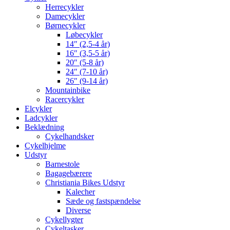
Herrecykler
Damecykler
Børnecykler
Løbecykler
14″ (2,5-4 år)
16″ (3,5-5 år)
20″ (5-8 år)
24″ (7-10 år)
26″ (9-14 år)
Mountainbike
Racercykler
Elcykler
Ladcykler
Beklædning
Cykelhandsker
Cykelhjelme
Udstyr
Barnestole
Bagagebærere
Christiania Bikes Udstyr
Kalecher
Sæde og fastspændelse
Diverse
Cykellygter
Cykeltasker