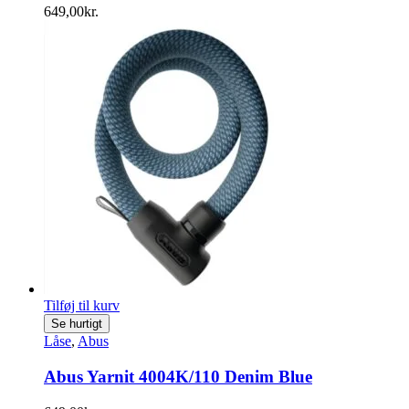
649,00
kr.
Tilføj til kurv
Se hurtigt
Låse
,
Abus
Abus Yarnit 4004K/110 Denim Blue