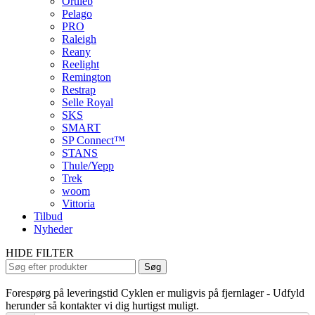
Ortlieb
Pelago
PRO
Raleigh
Reany
Reelight
Remington
Restrap
Selle Royal
SKS
SMART
SP Connect™
STANS
Thule/Yepp
Trek
woom
Vittoria
Tilbud
Nyheder
HIDE FILTER
Search
Søg
for:
Forespørg på leveringstid
Cyklen er muligvis på fjernlager - Udfyld
herunder så kontakter vi dig hurtigst muligt.