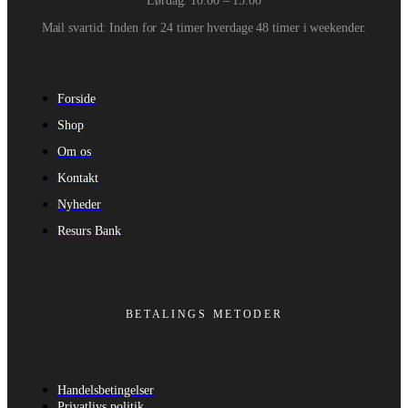
Lørdag: 10:00 – 15:00
Mail svartid: Inden for 24 timer hverdage 48 timer i weekender.
Forside
Shop
Om os
Kontakt
Nyheder
Resurs Bank
BETALINGS METODER
Handelsbetingelser
Privatlivs politik