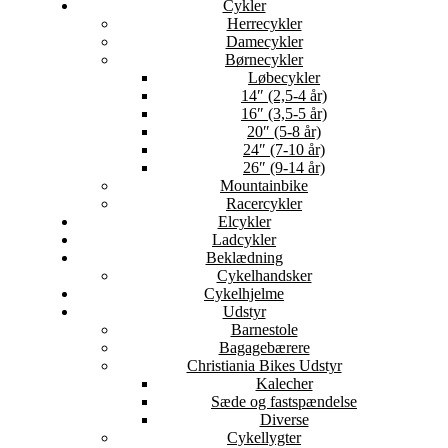
Cykler
Herrecykler
Damecykler
Børnecykler
Løbecykler
14″ (2,5-4 år)
16″ (3,5-5 år)
20″ (5-8 år)
24″ (7-10 år)
26″ (9-14 år)
Mountainbike
Racercykler
Elcykler
Ladcykler
Beklædning
Cykelhandsker
Cykelhjelme
Udstyr
Barnestole
Bagagebærere
Christiania Bikes Udstyr
Kalecher
Sæde og fastspændelse
Diverse
Cykellygter