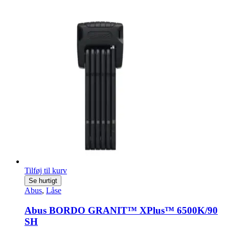
Tilføj til kurv
Se hurtigt
Abus
,
Låse
Abus BORDO GRANIT™ XPlus™ 6500K/90
SH