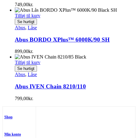
749,00
kr.
Tilføj til kurv
Se hurtigt
Abus
,
Låse
Abus BORDO XPlus™ 6000K/90 SH
899,00
kr.
Tilføj til kurv
Se hurtigt
Abus
,
Låse
Abus IVEN Chain 8210/110
799,00
kr.
Shop
Min konto