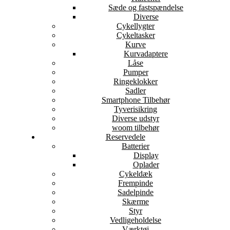
Sæde og fastspændelse
Diverse
Cykellygter
Cykeltasker
Kurve
Kurvadaptere
Låse
Pumper
Ringeklokker
Sadler
Smartphone Tilbehør
Tyverisikring
Diverse udstyr
woom tilbehør
Reservedele
Batterier
Display
Oplader
Cykeldæk
Frempinde
Sadelpinde
Skærme
Styr
Vedligeholdelse
Værktøj