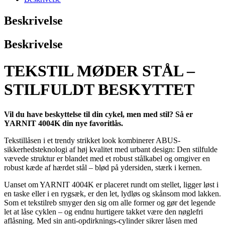
Beskrivelse
Beskrivelse
TEKSTIL MØDER STÅL –
STILFULDT BESKYTTET
Vil du have beskyttelse til din cykel, men med stil? Så er
YARNIT 4004K din nye favoritlås.
Tekstillåsen i et trendy strikket look kombinerer ABUS-
sikkerhedsteknologi af høj kvalitet med urbant design: Den stilfulde
vævede struktur er blandet med et robust stålkabel og omgiver en
robust kæde af hærdet stål – blød på ydersiden, stærk i kernen.
Uanset om YARNIT 4004K er placeret rundt om stellet, ligger løst i
en taske eller i en rygsæk, er den let, lydløs og skånsom mod lakken.
Som et tekstilreb smyger den sig om alle former og gør det legende
let at låse cyklen – og endnu hurtigere takket være den nøglefri
aflåsning. Med sin anti-opdirknings-cylinder sikrer låsen med