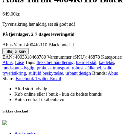
649,00
kr.
Tyverisikring har aldrig set så godt ud!
På fjernlager, 2-7 dages leveringstid
Abus Yarnit 4004K/110 Black antal
Tilføj til kurv
EAN:
4003318468780
Varenummer (SKU):
46878
Kategorier:
Abus
,
Låse
Tags:
fleksibel håndtering
,
hærdet stål
,
kædelås
,
modstandsdygtig
,
praktisk transport
,
robust stålkabel
,
solid
tyverisikring
,
stilfuld beskyttelse
,
urbant design
Brands:
Abus
Share:
Facebook
Twitter
Email
Altid stort udvalg
Køb online eller i butik - kun de bedste brands
Butik centralt i københavn
Sikker checkud
Beskrivelse