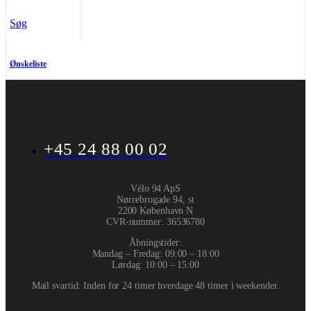
Søg
Ønskeliste
+45 24 88 00 02
Vélo 94 ApS
Nørrebrogade 94, st
2200 København N
CVR-nummer
:
36536780
Åbningstider:
Mandag – Fredag: 09:00 – 18:00
Lørdag: 10:00 – 15:00
Mail svartid: Inden for 24 timer hverdage 48 timer i weekender.