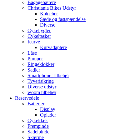
Bagagebærere
Christiania Bikes Udstyr
Kalecher
Sæde og fastspændelse
Diverse
Cykellygter
Cykeltasker
Kurve
Kurvadaptere
Låse
Pumper
Ringeklokker
Sadler
Smartphone Tilbehør
Tyverisikring
Diverse udstyr
woom tilbehør
Reservedele
Batterier
Display
Oplader
Cykeldæk
Frempinde
Sadelpinde
Skærme