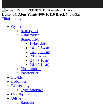
Du ser på:
Abus Yarnit 4004K/110 Black
649,00
kr.
Tilføj til kurv
Cykler
Herrecykler
Damecykler
Børnecykler
Løbecykler
14″ (2,5-4 år)
16″ (3,5-5 år)
20″ (5-8 år)
24″ (7-10 år)
26″ (9-14 år)
Mountainbike
Racercykler
Elcykler
Ladcykler
Beklædning
Cykelhandsker
Cykelhjelme
Udstyr
Barnestole