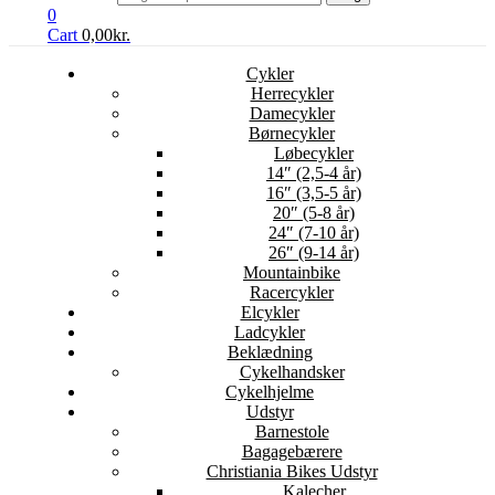
0
Cart
0,00
kr.
Cykler
Herrecykler
Damecykler
Børnecykler
Løbecykler
14″ (2,5-4 år)
16″ (3,5-5 år)
20″ (5-8 år)
24″ (7-10 år)
26″ (9-14 år)
Mountainbike
Racercykler
Elcykler
Ladcykler
Beklædning
Cykelhandsker
Cykelhjelme
Udstyr
Barnestole
Bagagebærere
Christiania Bikes Udstyr
Kalecher