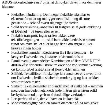
ABUS-sikkerhedsniveau 7 også, at din cykel bliver, hvor den hører
hjemme.
Fleksibel håndtering: Den meget fleksible tekstillås er
ekstremt formbar og muliggør nem tilslutning til store
genstande – selv på svært tilgængelige steder
Solid tyverisikring: anbefales til fastgørelse af gode cykler og
el-løbehjul – på turen eller rejsen
Praktisk transport: ingen raslen takket være
tekstilbelægningen – du skal bare vikle kædelåsen stramt
rundt om cykelstellet eller lægge den i din rygsæk. Der
kræves ingen holder
Forskellige længder: Kædelåsen fås i flere længder – jo
længere låsekæden er, jo større er låseomkredsen
Familievenlig anvendelse: Kombination af flere YARNIT™
4004K-låse for endnu større rækkevidde ved sammenkobling
og komfortabel fastgørelse af flere cykler sammen
Stilfuld: Tekstilfibre i forskellige farvenuancer er vævet rundt
om låsekæden, hvilket skaber en moderigtig og fast strikket
struktur uden raslen
Sikker: Tekstilelementer er blandet med et stålkabel – sammen
med den hærdede metalkæde inde i låsen giver låsen solid
beskyttelse mod angreb med forskellige værktøjer
Let: perfekt til alle, der vil have en let kædelås
Modstandsdygtig: Med en samlet diameter på 24 mm giver