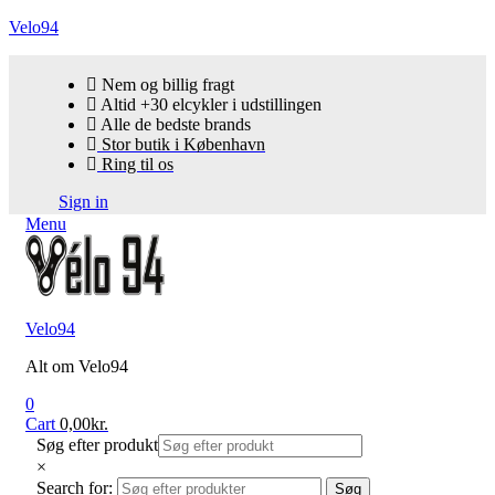
Velo94
Nem og billig fragt
Altid +30 elcykler i udstillingen
Alle de bedste brands
Stor butik i København
Ring til os
Sign in
Menu
Velo94
Alt om Velo94
0
Cart
0,00
kr.
Søg efter produkt
×
Search for:
Søg