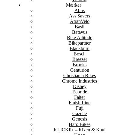
Mærker
Abus
Ass Savers
AtranVelo
Basil
Batavus
Bike Attitude
Bikepartner
Blackburn
Bosch
Breezer
Brooks
Centurion
Christiania Bikes
Chrome Industries
Disney
Ecoride
Falter
Finish Line
Fuji
Gazelle
Genesis
Haro Bikes
KLICKfix – Rixen & Kaul