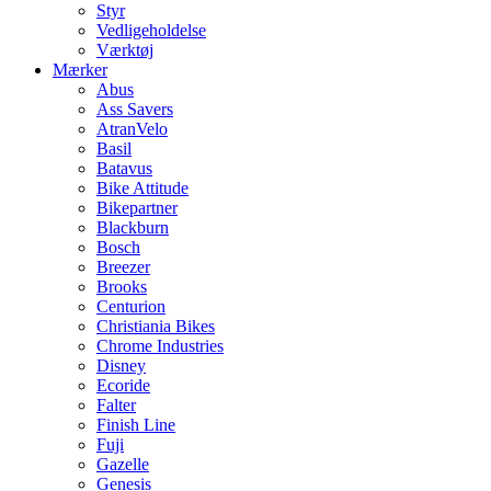
Styr
Vedligeholdelse
Værktøj
Mærker
Abus
Ass Savers
AtranVelo
Basil
Batavus
Bike Attitude
Bikepartner
Blackburn
Bosch
Breezer
Brooks
Centurion
Christiania Bikes
Chrome Industries
Disney
Ecoride
Falter
Finish Line
Fuji
Gazelle
Genesis