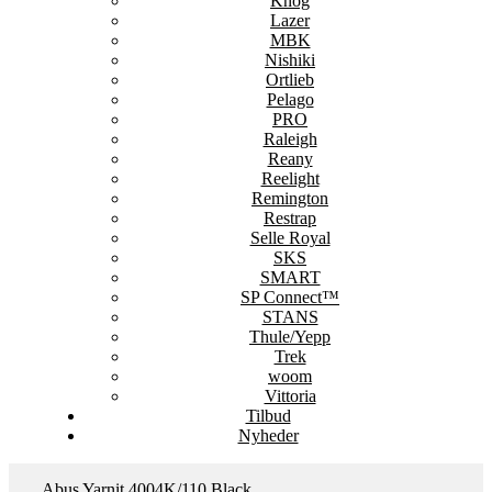
Knog
Lazer
MBK
Nishiki
Ortlieb
Pelago
PRO
Raleigh
Reany
Reelight
Remington
Restrap
Selle Royal
SKS
SMART
SP Connect™
STANS
Thule/Yepp
Trek
woom
Vittoria
Tilbud
Nyheder
Abus Yarnit 4004K/110 Black