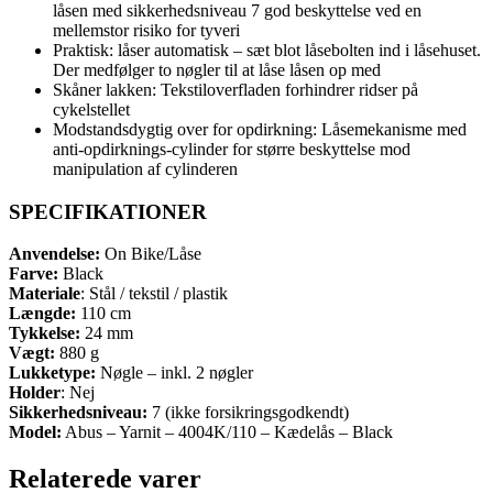
låsen med sikkerhedsniveau 7 god beskyttelse ved en
mellemstor risiko for tyveri
Praktisk: låser automatisk – sæt blot låsebolten ind i låsehuset.
Der medfølger to nøgler til at låse låsen op med
Skåner lakken: Tekstiloverfladen forhindrer ridser på
cykelstellet
Modstandsdygtig over for opdirkning: Låsemekanisme med
anti-opdirknings-cylinder for større beskyttelse mod
manipulation af cylinderen
SPECIFIKATIONER
Anvendelse:
On Bike/Låse
Farve:
Black
Materiale
: Stål / tekstil / plastik
Længde:
110 cm
Tykkelse:
24 mm
Vægt:
880 g
Lukketype:
Nøgle – inkl. 2 nøgler
Holder
: Nej
Sikkerhedsniveau:
7 (ikke forsikringsgodkendt)
Model:
Abus – Yarnit – 4004K/110 – Kædelås – Black
Relaterede varer