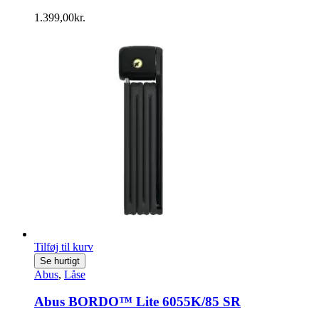
1.399,00
kr.
Tilføj til kurv
Se hurtigt
Abus
,
Låse
Abus BORDO™ Lite 6055K/85 SR