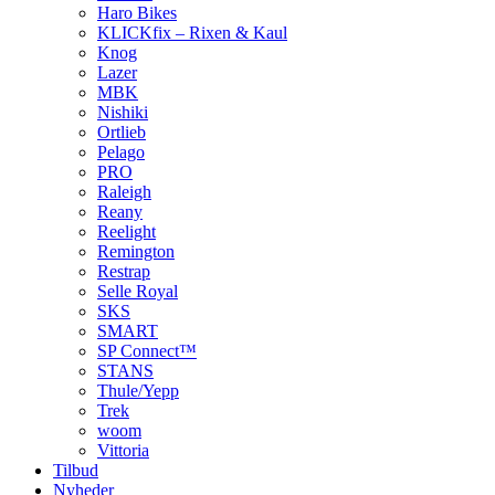
Haro Bikes
KLICKfix – Rixen & Kaul
Knog
Lazer
MBK
Nishiki
Ortlieb
Pelago
PRO
Raleigh
Reany
Reelight
Remington
Restrap
Selle Royal
SKS
SMART
SP Connect™
STANS
Thule/Yepp
Trek
woom
Vittoria
Tilbud
Nyheder