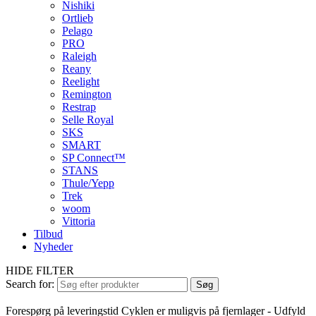
Nishiki
Ortlieb
Pelago
PRO
Raleigh
Reany
Reelight
Remington
Restrap
Selle Royal
SKS
SMART
SP Connect™
STANS
Thule/Yepp
Trek
woom
Vittoria
Tilbud
Nyheder
HIDE FILTER
Search for:
Søg
Forespørg på leveringstid
Cyklen er muligvis på fjernlager - Udfyld