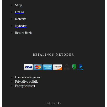
Shop
Om os
Kontakt
Nyheder
Resurs Bank
BETALINGS METODER
Handelsbetingelser
Privatlivs politik
Fortrydelsesret
FØLG OS