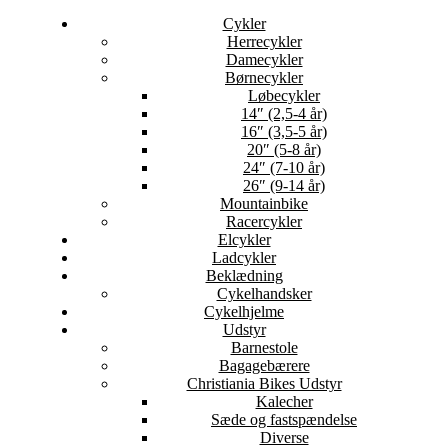
Cykler
Herrecykler
Damecykler
Børnecykler
Løbecykler
14″ (2,5-4 år)
16″ (3,5-5 år)
20″ (5-8 år)
24″ (7-10 år)
26″ (9-14 år)
Mountainbike
Racercykler
Elcykler
Ladcykler
Beklædning
Cykelhandsker
Cykelhjelme
Udstyr
Barnestole
Bagagebærere
Christiania Bikes Udstyr
Kalecher
Sæde og fastspændelse
Diverse