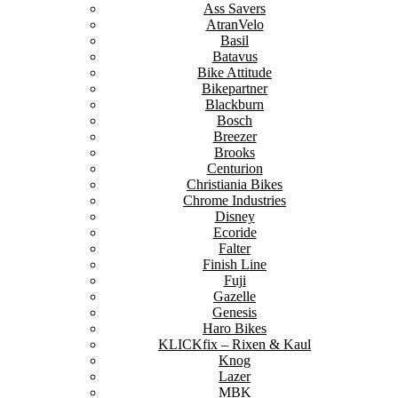
Ass Savers
AtranVelo
Basil
Batavus
Bike Attitude
Bikepartner
Blackburn
Bosch
Breezer
Brooks
Centurion
Christiania Bikes
Chrome Industries
Disney
Ecoride
Falter
Finish Line
Fuji
Gazelle
Genesis
Haro Bikes
KLICKfix – Rixen & Kaul
Knog
Lazer
MBK