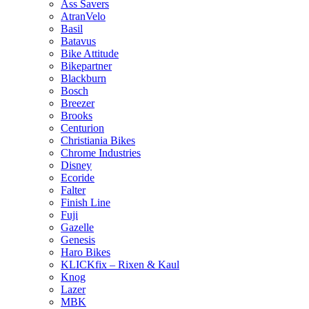
Ass Savers
AtranVelo
Basil
Batavus
Bike Attitude
Bikepartner
Blackburn
Bosch
Breezer
Brooks
Centurion
Christiania Bikes
Chrome Industries
Disney
Ecoride
Falter
Finish Line
Fuji
Gazelle
Genesis
Haro Bikes
KLICKfix – Rixen & Kaul
Knog
Lazer
MBK