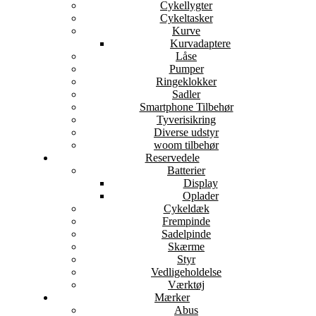
Cykellygter
Cykeltasker
Kurve
Kurvadaptere
Låse
Pumper
Ringeklokker
Sadler
Smartphone Tilbehør
Tyverisikring
Diverse udstyr
woom tilbehør
Reservedele
Batterier
Display
Oplader
Cykeldæk
Frempinde
Sadelpinde
Skærme
Styr
Vedligeholdelse
Værktøj
Mærker
Abus