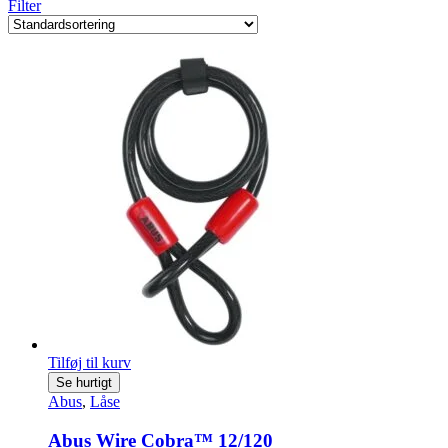
Filter
Tilføj til kurv
Se hurtigt
Abus
,
Låse
Abus Wire Cobra™ 12/120