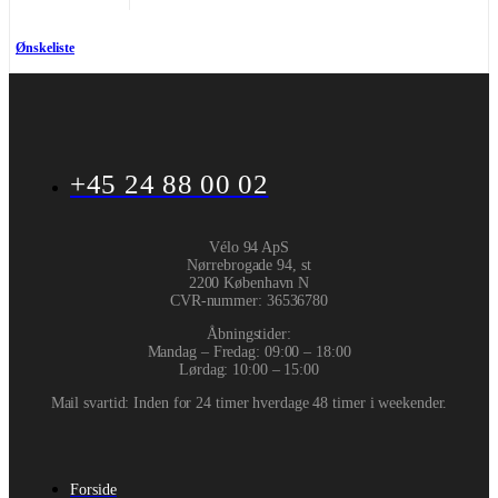
Ønskeliste
+45 24 88 00 02
Vélo 94 ApS
Nørrebrogade 94, st
2200 København N
CVR-nummer
:
36536780
Åbningstider:
Mandag – Fredag: 09:00 – 18:00
Lørdag: 10:00 – 15:00
Mail svartid: Inden for 24 timer hverdage 48 timer i weekender.
Forside