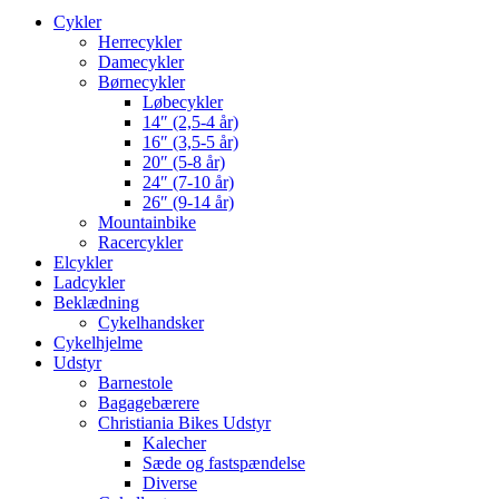
Cykler
Herrecykler
Damecykler
Børnecykler
Løbecykler
14″ (2,5-4 år)
16″ (3,5-5 år)
20″ (5-8 år)
24″ (7-10 år)
26″ (9-14 år)
Mountainbike
Racercykler
Elcykler
Ladcykler
Beklædning
Cykelhandsker
Cykelhjelme
Udstyr
Barnestole
Bagagebærere
Christiania Bikes Udstyr
Kalecher
Sæde og fastspændelse
Diverse