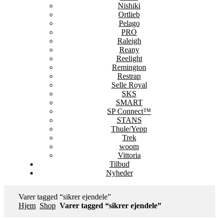
Nishiki
Ortlieb
Pelago
PRO
Raleigh
Reany
Reelight
Remington
Restrap
Selle Royal
SKS
SMART
SP Connect™
STANS
Thule/Yepp
Trek
woom
Vittoria
Tilbud
Nyheder
Varer tagged “sikrer ejendele”
Hjem
Shop
Varer tagged “sikrer ejendele”