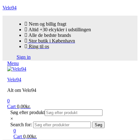
Velo94
Nem og billig fragt
Altid +30 elcykler i udstillingen
Alle de bedste brands
Stor butik i København
Ring til os
Sign in
Menu
Velo94
Alt om Velo94
0
Cart
0,00
kr.
Søg efter produkt
×
Search for:
Søg
0
Cart
0,00
kr.