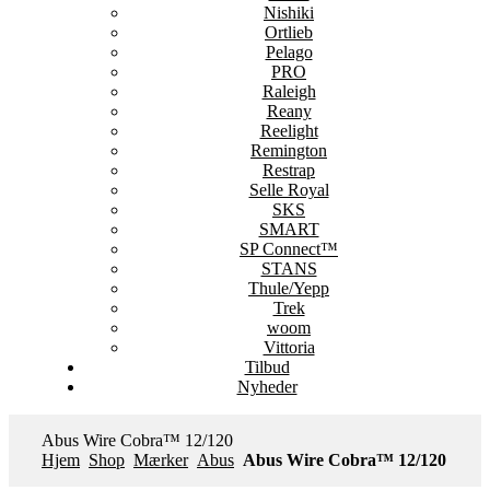
Nishiki
Ortlieb
Pelago
PRO
Raleigh
Reany
Reelight
Remington
Restrap
Selle Royal
SKS
SMART
SP Connect™
STANS
Thule/Yepp
Trek
woom
Vittoria
Tilbud
Nyheder
Abus Wire Cobra™ 12/120
Hjem
Shop
Mærker
Abus
Abus Wire Cobra™ 12/120