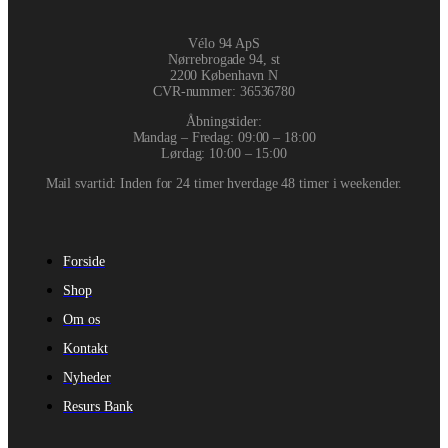
Vélo 94 ApS
Nørrebrogade 94, st
2200 København N
CVR-nummer
:
36536780
Åbningstider:
Mandag – Fredag: 09:00 – 18:00
Lørdag: 10:00 – 15:00
Mail svartid: Inden for 24 timer hverdage 48 timer i weekender.
Forside
Shop
Om os
Kontakt
Nyheder
Resurs Bank