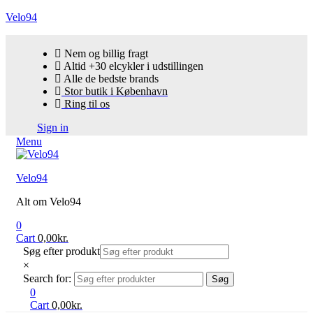
Velo94
Nem og billig fragt
Altid +30 elcykler i udstillingen
Alle de bedste brands
Stor butik i København
Ring til os
Sign in
Menu
Velo94
Alt om Velo94
0
Cart
0,00
kr.
Søg efter produkt
×
Search for:
Søg
0
Cart
0,00
kr.