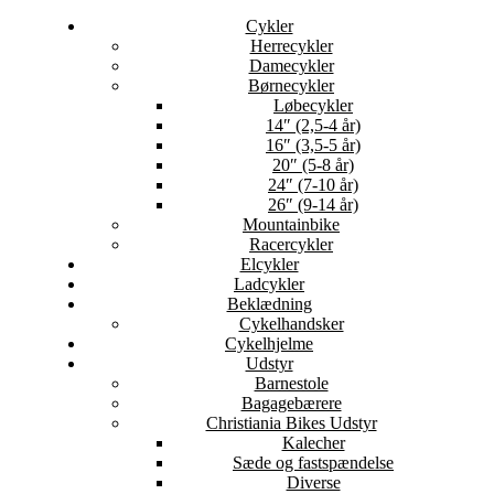
Cykler
Herrecykler
Damecykler
Børnecykler
Løbecykler
14″ (2,5-4 år)
16″ (3,5-5 år)
20″ (5-8 år)
24″ (7-10 år)
26″ (9-14 år)
Mountainbike
Racercykler
Elcykler
Ladcykler
Beklædning
Cykelhandsker
Cykelhjelme
Udstyr
Barnestole
Bagagebærere
Christiania Bikes Udstyr
Kalecher
Sæde og fastspændelse
Diverse