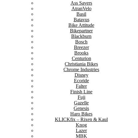
Ass Savers
AtranVelo
Basil
Batavus
Bike Attitude
Bikepartner
Blackburn
Bosch
Breezer
Brooks
Centurion
Christiania Bikes
Chrome Industries
Disney
Ecoride
Falter
Finish Line
Fuji
Gazelle
Genesis
Haro Bikes
KLICKfix – Rixen & Kaul
Knog
Lazer
MBK