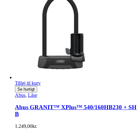
Tilføj til kurv
Se hurtigt
Abus
,
Låse
Abus GRANIT™ XPlus™ 540/160HB230 + SH
B
1.249,00
kr.