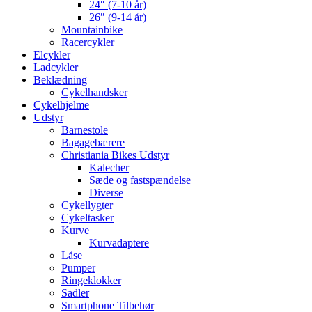
24″ (7-10 år)
26″ (9-14 år)
Mountainbike
Racercykler
Elcykler
Ladcykler
Beklædning
Cykelhandsker
Cykelhjelme
Udstyr
Barnestole
Bagagebærere
Christiania Bikes Udstyr
Kalecher
Sæde og fastspændelse
Diverse
Cykellygter
Cykeltasker
Kurve
Kurvadaptere
Låse
Pumper
Ringeklokker
Sadler
Smartphone Tilbehør