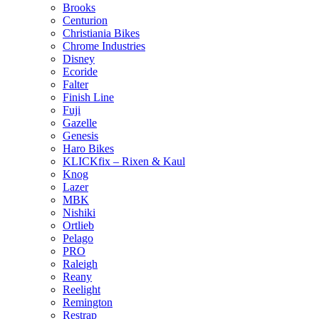
Brooks
Centurion
Christiania Bikes
Chrome Industries
Disney
Ecoride
Falter
Finish Line
Fuji
Gazelle
Genesis
Haro Bikes
KLICKfix – Rixen & Kaul
Knog
Lazer
MBK
Nishiki
Ortlieb
Pelago
PRO
Raleigh
Reany
Reelight
Remington
Restrap