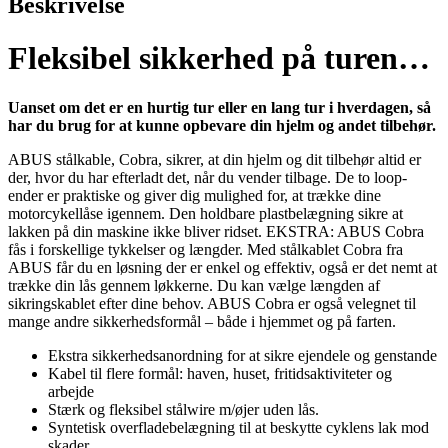
Beskrivelse
Fleksibel sikkerhed på turen…
Uanset om det er en hurtig tur eller en lang tur i hverdagen, så
har du brug for at kunne opbevare din hjelm og andet tilbehør.
ABUS stålkable, Cobra, sikrer, at din hjelm og dit tilbehør altid er
der, hvor du har efterladt det, når du vender tilbage. De to loop-
ender er praktiske og giver dig mulighed for, at trække dine
motorcykellåse igennem. Den holdbare plastbelægning sikre at
lakken på din maskine ikke bliver ridset. EKSTRA: ABUS Cobra
fås i forskellige tykkelser og længder. Med stålkablet Cobra fra
ABUS får du en løsning der er enkel og effektiv, også er det nemt at
trække din lås gennem løkkerne. Du kan vælge længden af
sikringskablet efter dine behov. ABUS Cobra er også velegnet til
mange andre sikkerhedsformål – både i hjemmet og på farten.
Ekstra sikkerhedsanordning for at sikre ejendele og genstande
Kabel til flere formål: haven, huset, fritidsaktiviteter og
arbejde
Stærk og fleksibel stålwire m/øjer uden lås.
Syntetisk overfladebelægning til at beskytte cyklens lak mod
skader