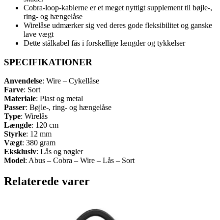
Cobra-loop-kablerne er et meget nyttigt supplement til bøjle-,
ring- og hængelåse
Wirelåse udmærker sig ved deres gode fleksibilitet og ganske
lave vægt
Dette stålkabel fås i forskellige længder og tykkelser
SPECIFIKATIONER
Anvendelse
: Wire – Cykellåse
Farve
: Sort
Materiale
: Plast og metal
Passer
: Bøjle-, ring- og hængelåse
Type
: Wirelås
Længde
: 120 cm
Styrke
: 12 mm
Vægt
: 380 gram
Eksklusiv
: Lås og nøgler
Model
: Abus – Cobra – Wire – Lås – Sort
Relaterede varer