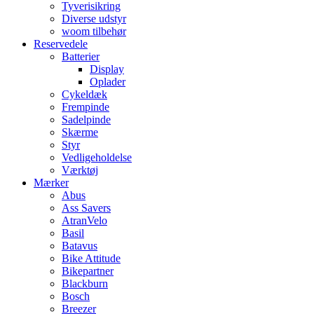
Tyverisikring
Diverse udstyr
woom tilbehør
Reservedele
Batterier
Display
Oplader
Cykeldæk
Frempinde
Sadelpinde
Skærme
Styr
Vedligeholdelse
Værktøj
Mærker
Abus
Ass Savers
AtranVelo
Basil
Batavus
Bike Attitude
Bikepartner
Blackburn
Bosch
Breezer