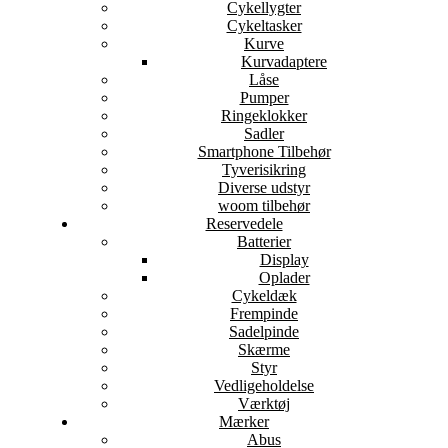
Cykellygter
Cykeltasker
Kurve
Kurvadaptere
Låse
Pumper
Ringeklokker
Sadler
Smartphone Tilbehør
Tyverisikring
Diverse udstyr
woom tilbehør
Reservedele
Batterier
Display
Oplader
Cykeldæk
Frempinde
Sadelpinde
Skærme
Styr
Vedligeholdelse
Værktøj
Mærker
Abus