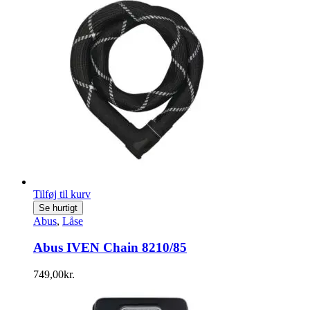
Tilføj til kurv
Se hurtigt
Abus
,
Låse
Abus IVEN Chain 8210/85
749,00
kr.