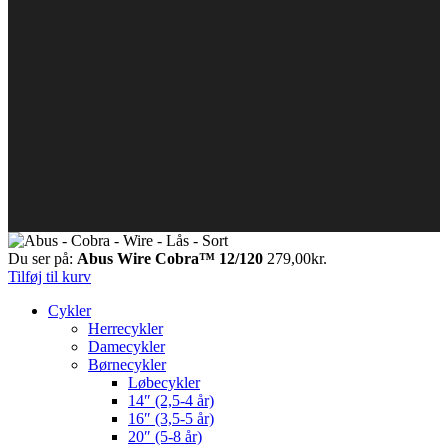
Du ser på:
Abus Wire Cobra™ 12/120
279,00
kr.
Tilføj til kurv
Cykler
Herrecykler
Damecykler
Børnecykler
Løbecykler
14″ (2,5-4 år)
16″ (3,5-5 år)
20″ (5-8 år)