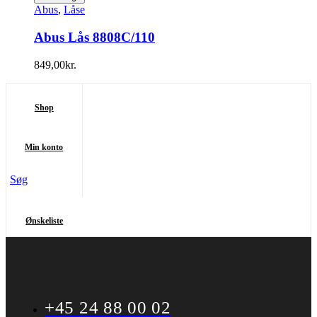
Abus
,
Låse
Abus Lås 8808C/110
849,00
kr.
Shop
Min konto
Søg
Ønskeliste
+45 24 88 00 02