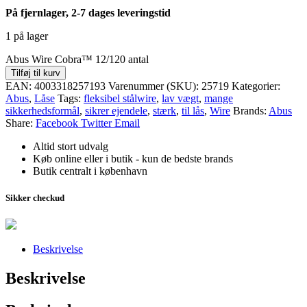
På fjernlager, 2-7 dages leveringstid
1 på lager
Abus Wire Cobra™ 12/120 antal
Tilføj til kurv
EAN:
4003318257193
Varenummer (SKU):
25719
Kategorier:
Abus
,
Låse
Tags:
fleksibel stålwire
,
lav vægt
,
mange
sikkerhedsformål
,
sikrer ejendele
,
stærk
,
til lås
,
Wire
Brands:
Abus
Share:
Facebook
Twitter
Email
Altid stort udvalg
Køb online eller i butik - kun de bedste brands
Butik centralt i københavn
Sikker checkud
Beskrivelse
Beskrivelse