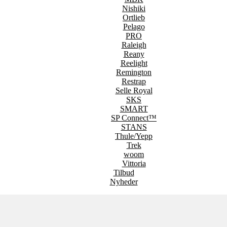
Nishiki
Ortlieb
Pelago
PRO
Raleigh
Reany
Reelight
Remington
Restrap
Selle Royal
SKS
SMART
SP Connect™
STANS
Thule/Yepp
Trek
woom
Vittoria
Tilbud
Nyheder