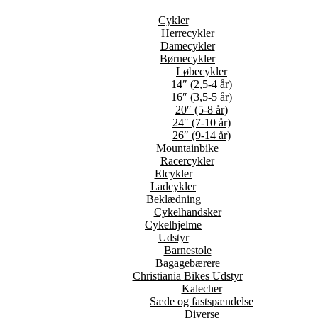
Cykler
Herrecykler
Damecykler
Børnecykler
Løbecykler
14″ (2,5-4 år)
16″ (3,5-5 år)
20″ (5-8 år)
24″ (7-10 år)
26″ (9-14 år)
Mountainbike
Racercykler
Elcykler
Ladcykler
Beklædning
Cykelhandsker
Cykelhjelme
Udstyr
Barnestole
Bagagebærere
Christiania Bikes Udstyr
Kalecher
Sæde og fastspændelse
Diverse