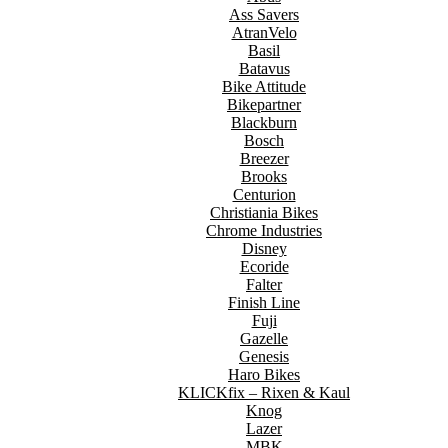
Ass Savers
AtranVelo
Basil
Batavus
Bike Attitude
Bikepartner
Blackburn
Bosch
Breezer
Brooks
Centurion
Christiania Bikes
Chrome Industries
Disney
Ecoride
Falter
Finish Line
Fuji
Gazelle
Genesis
Haro Bikes
KLICKfix – Rixen & Kaul
Knog
Lazer
MBK