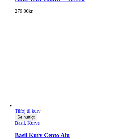
279,00
kr.
Tilføj til kurv
Se hurtigt
Basil
,
Kurve
Basil Kurv Cento Alu