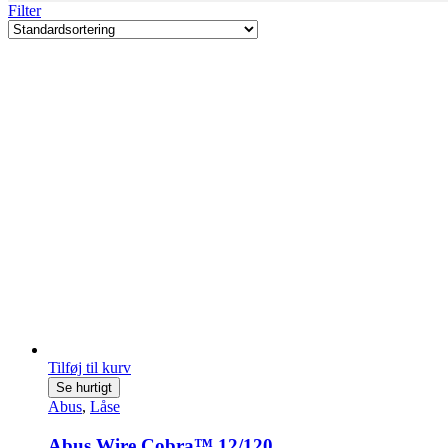
Filter
Tilføj til kurv
Se hurtigt
Abus
,
Låse
Abus Wire Cobra™ 12/120