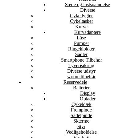
Sæde og fastspændelse
Diverse
Cykellygter
Cykeltasker
Kurve
Kurvadaptere
Låse
Pumper
Ringeklokker
Sadler
Smartphone Tilbehør
Tyverisikring
Diverse udstyr
woom tilbehør
Reservedele
Batterier
Display
Oplader
Cykeldæk
Frempinde
Sadelpinde
Skærme
Styr
Vedligeholdelse
Værktøj