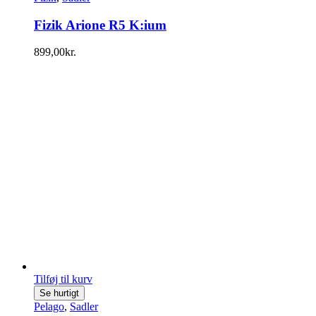
Fizik Arione R5 K:ium
899,00
kr.
Tilføj til kurv
Se hurtigt
Pelago
,
Sadler