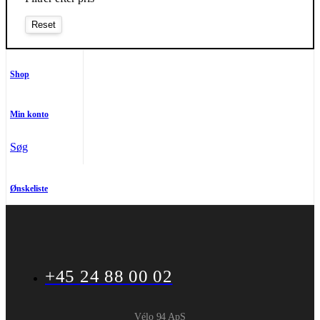
Shop
Min konto
Søg
Ønskeliste
+45 24 88 00 02
Vélo 94 ApS