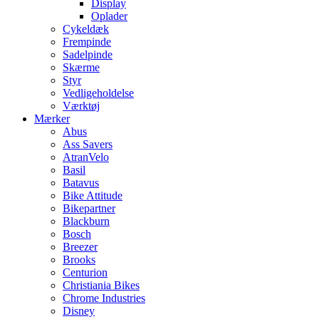
Display
Oplader
Cykeldæk
Frempinde
Sadelpinde
Skærme
Styr
Vedligeholdelse
Værktøj
Mærker
Abus
Ass Savers
AtranVelo
Basil
Batavus
Bike Attitude
Bikepartner
Blackburn
Bosch
Breezer
Brooks
Centurion
Christiania Bikes
Chrome Industries
Disney