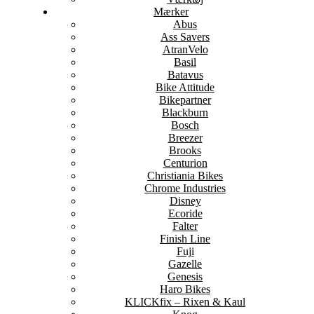
Mærker
Abus
Ass Savers
AtranVelo
Basil
Batavus
Bike Attitude
Bikepartner
Blackburn
Bosch
Breezer
Brooks
Centurion
Christiania Bikes
Chrome Industries
Disney
Ecoride
Falter
Finish Line
Fuji
Gazelle
Genesis
Haro Bikes
KLICKfix – Rixen & Kaul