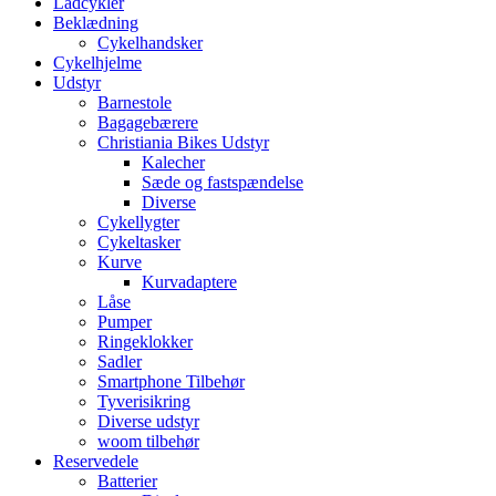
Ladcykler
Beklædning
Cykelhandsker
Cykelhjelme
Udstyr
Barnestole
Bagagebærere
Christiania Bikes Udstyr
Kalecher
Sæde og fastspændelse
Diverse
Cykellygter
Cykeltasker
Kurve
Kurvadaptere
Låse
Pumper
Ringeklokker
Sadler
Smartphone Tilbehør
Tyverisikring
Diverse udstyr
woom tilbehør
Reservedele
Batterier