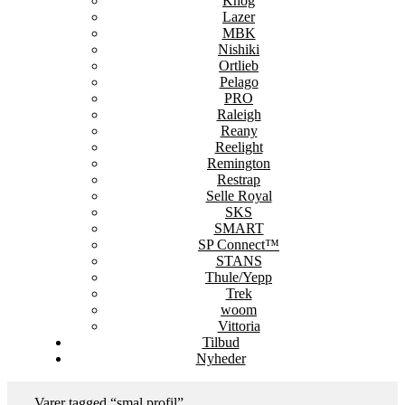
Knog
Lazer
MBK
Nishiki
Ortlieb
Pelago
PRO
Raleigh
Reany
Reelight
Remington
Restrap
Selle Royal
SKS
SMART
SP Connect™
STANS
Thule/Yepp
Trek
woom
Vittoria
Tilbud
Nyheder
Varer tagged “smal profil”