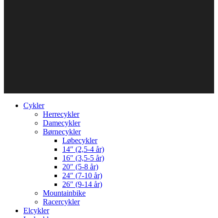
Cykler
Herrecykler
Damecykler
Børnecykler
Løbecykler
14″ (2,5-4 år)
16″ (3,5-5 år)
20″ (5-8 år)
24″ (7-10 år)
26″ (9-14 år)
Mountainbike
Racercykler
Elcykler