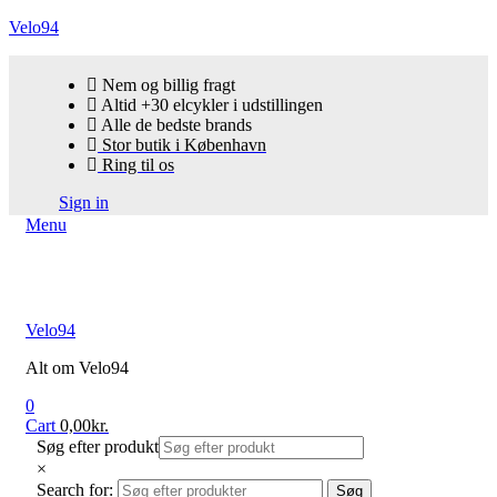
Velo94
Nem og billig fragt
Altid +30 elcykler i udstillingen
Alle de bedste brands
Stor butik i København
Ring til os
Sign in
Menu
Velo94
Alt om Velo94
0
Cart
0,00
kr.
Søg efter produkt
×
Search for:
Søg