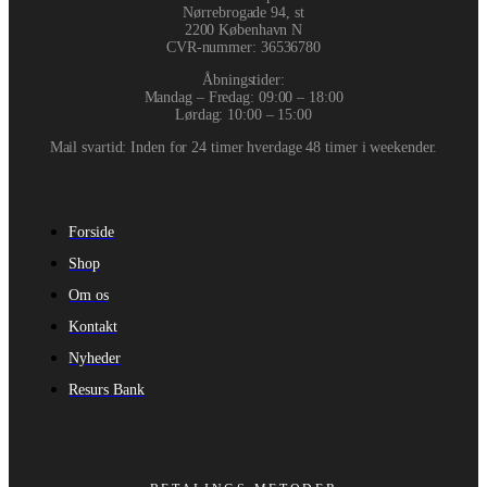
Nørrebrogade 94, st
2200 København N
CVR-nummer
:
36536780
Åbningstider:
Mandag – Fredag: 09:00 – 18:00
Lørdag: 10:00 – 15:00
Mail svartid: Inden for 24 timer hverdage 48 timer i weekender.
Forside
Shop
Om os
Kontakt
Nyheder
Resurs Bank