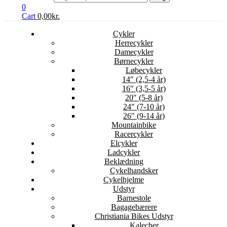
0
Cart
0,00
kr.
Cykler
Herrecykler
Damecykler
Børnecykler
Løbecykler
14″ (2,5-4 år)
16″ (3,5-5 år)
20″ (5-8 år)
24″ (7-10 år)
26″ (9-14 år)
Mountainbike
Racercykler
Elcykler
Ladcykler
Beklædning
Cykelhandsker
Cykelhjelme
Udstyr
Barnestole
Bagagebærere
Christiania Bikes Udstyr
Kalecher