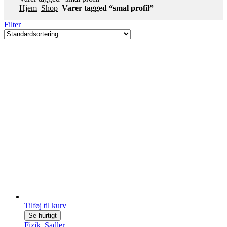
Hjem
Shop
Varer tagged “smal profil”
Filter
Tilføj til kurv
Se hurtigt
Fizik
,
Sadler