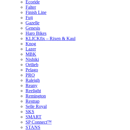
Ecoride
Falter
Finish Line
Fuji
Gazelle
Genesis
Haro Bikes
KLICKfix – Rixen & Kaul
Knog
Lazer
MBK
Nishiki
Ortlieb
Pelago
PRO
Raleigh
Reany
Reelight
Remington
Restrap
Selle Royal
SKS
SMART
SP Connect™
STANS