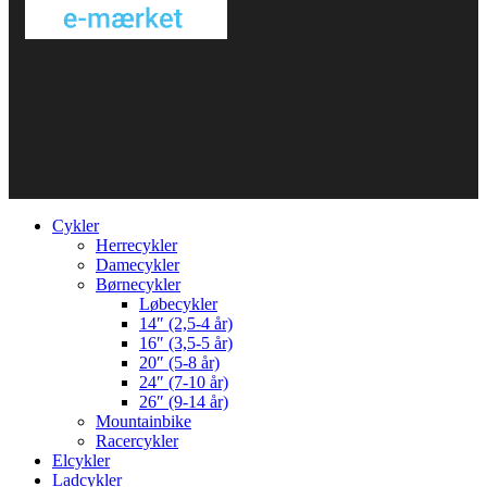
Cykler
Herrecykler
Damecykler
Børnecykler
Løbecykler
14″ (2,5-4 år)
16″ (3,5-5 år)
20″ (5-8 år)
24″ (7-10 år)
26″ (9-14 år)
Mountainbike
Racercykler
Elcykler
Ladcykler