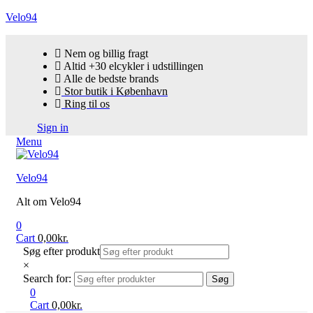
Velo94
Nem og billig fragt
Altid +30 elcykler i udstillingen
Alle de bedste brands
Stor butik i København
Ring til os
Sign in
Menu
Velo94
Alt om Velo94
0
Cart
0,00
kr.
Søg efter produkt
×
Search for:
Søg
0
Cart
0,00
kr.