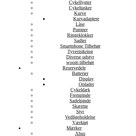
Cykellygter
Cykeltasker
Kurve
Kurvadaptere
Låse
Pumper
Ringeklokker
Sadler
Smartphone Tilbehør
Tyverisikring
Diverse udstyr
woom tilbehør
Reservedele
Batterier
Display
Oplader
Cykeldæk
Frempinde
Sadelpinde
Skærme
Styr
Vedligeholdelse
Værktøj
Mærker
Abus