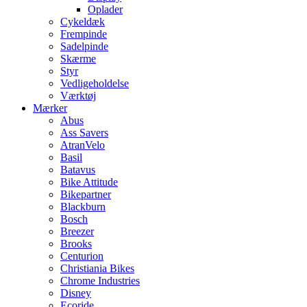
Oplader
Cykeldæk
Frempinde
Sadelpinde
Skærme
Styr
Vedligeholdelse
Værktøj
Mærker
Abus
Ass Savers
AtranVelo
Basil
Batavus
Bike Attitude
Bikepartner
Blackburn
Bosch
Breezer
Brooks
Centurion
Christiania Bikes
Chrome Industries
Disney
Ecoride