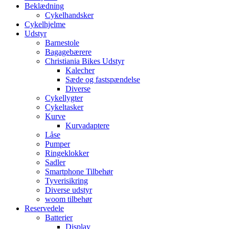
Beklædning
Cykelhandsker
Cykelhjelme
Udstyr
Barnestole
Bagagebærere
Christiania Bikes Udstyr
Kalecher
Sæde og fastspændelse
Diverse
Cykellygter
Cykeltasker
Kurve
Kurvadaptere
Låse
Pumper
Ringeklokker
Sadler
Smartphone Tilbehør
Tyverisikring
Diverse udstyr
woom tilbehør
Reservedele
Batterier
Display