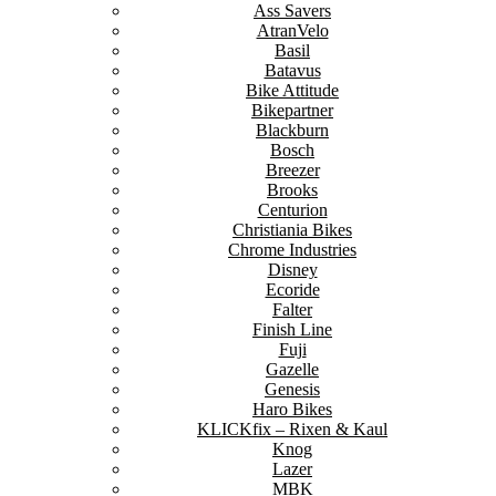
Ass Savers
AtranVelo
Basil
Batavus
Bike Attitude
Bikepartner
Blackburn
Bosch
Breezer
Brooks
Centurion
Christiania Bikes
Chrome Industries
Disney
Ecoride
Falter
Finish Line
Fuji
Gazelle
Genesis
Haro Bikes
KLICKfix – Rixen & Kaul
Knog
Lazer
MBK