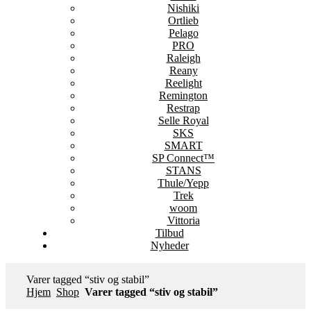
Nishiki
Ortlieb
Pelago
PRO
Raleigh
Reany
Reelight
Remington
Restrap
Selle Royal
SKS
SMART
SP Connect™
STANS
Thule/Yepp
Trek
woom
Vittoria
Tilbud
Nyheder
Varer tagged “stiv og stabil”
Hjem
Shop
Varer tagged “stiv og stabil”