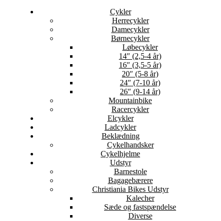
Cykler
Herrecykler
Damecykler
Børnecykler
Løbecykler
14″ (2,5-4 år)
16″ (3,5-5 år)
20″ (5-8 år)
24″ (7-10 år)
26″ (9-14 år)
Mountainbike
Racercykler
Elcykler
Ladcykler
Beklædning
Cykelhandsker
Cykelhjelme
Udstyr
Barnestole
Bagagebærere
Christiania Bikes Udstyr
Kalecher
Sæde og fastspændelse
Diverse