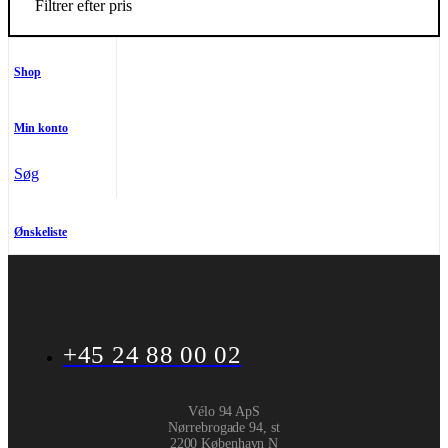
Filtrer efter pris
Shop
Min konto
Søg
Ønskeliste
+45 24 88 00 02
Vélo 94 ApS
Nørrebrogade 94, st
2200 København N