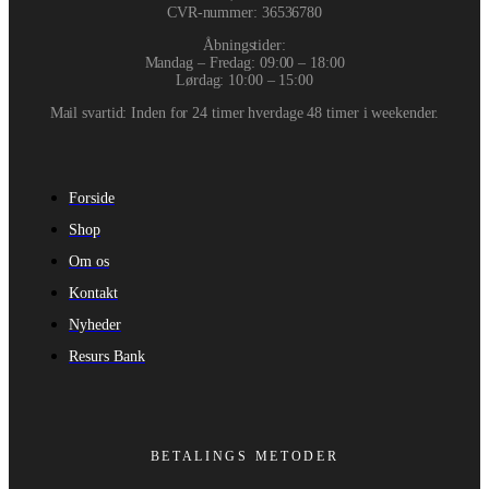
CVR-nummer
:
36536780
Åbningstider:
Mandag – Fredag: 09:00 – 18:00
Lørdag: 10:00 – 15:00
Mail svartid: Inden for 24 timer hverdage 48 timer i weekender.
Forside
Shop
Om os
Kontakt
Nyheder
Resurs Bank
BETALINGS METODER