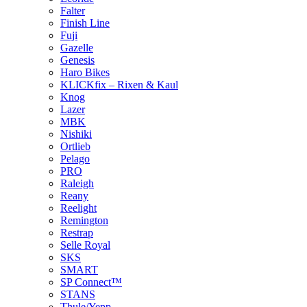
Falter
Finish Line
Fuji
Gazelle
Genesis
Haro Bikes
KLICKfix – Rixen & Kaul
Knog
Lazer
MBK
Nishiki
Ortlieb
Pelago
PRO
Raleigh
Reany
Reelight
Remington
Restrap
Selle Royal
SKS
SMART
SP Connect™
STANS
Thule/Yepp