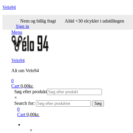
Velo94
Nem og billig fragt
Altid +30 elcykler i udstillingen
Sign in
Menu
Velo94
Alt om Velo94
0
Cart
0,00
kr.
Søg efter produkt
×
Search for:
Søg
0
Cart
0,00
kr.