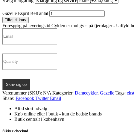
Vælg klargøring
Gazelle Esprit Belt antal
Tilføj til kurv
Forespørg på leveringstid
Cyklen er muligvis på fjernlager - Udfyld he
Skriv dig op
Varenummer (SKU):
N/A
Kategorier:
Damecykler
,
Gazelle
Tags:
eks
Share:
Facebook
Twitter
Email
Altid stort udvalg
Køb online eller i butik - kun de bedste brands
Butik centralt i københavn
Sikker checkud