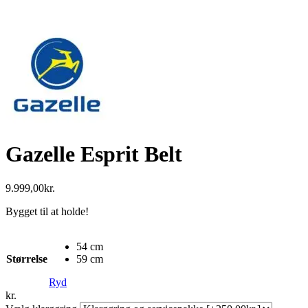
Gazelle Esprit Belt
9.999,00
kr.
Bygget til at holde!
54 cm
Størrelse
59 cm
Ryd
kr.