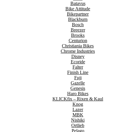
Batavus
Bike Attitude
Bikepartner
Blackburn
Bosch
Breezer
Brooks
Centurion
Christiania Bikes
Chrome Industries
Disney
Ecoride
Falter
Finish Line
Fuji
Gazelle
Genesis
Haro Bikes
KLICKfix – Rixen & Kaul
Knog
Lazer
MBK
Nishiki
Ortlieb
Pelago