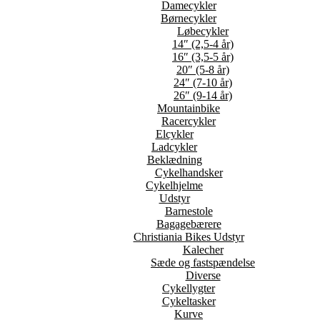
Damecykler
Børnecykler
Løbecykler
14″ (2,5-4 år)
16″ (3,5-5 år)
20″ (5-8 år)
24″ (7-10 år)
26″ (9-14 år)
Mountainbike
Racercykler
Elcykler
Ladcykler
Beklædning
Cykelhandsker
Cykelhjelme
Udstyr
Barnestole
Bagagebærere
Christiania Bikes Udstyr
Kalecher
Sæde og fastspændelse
Diverse
Cykellygter
Cykeltasker
Kurve