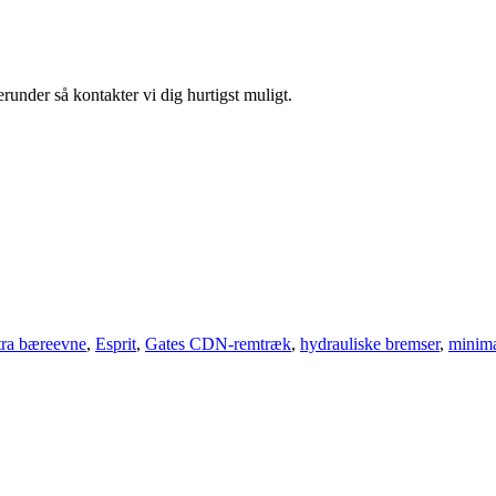
runder så kontakter vi dig hurtigst muligt.
tra bæreevne
,
Esprit
,
Gates CDN-remtræk
,
hydrauliske bremser
,
minima