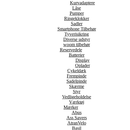
Kurvadaptere
Låse
Pumper
Ringeklokker
Sadler
Smartphone Tilbehør
Tyverisikring
Diverse udstyr
woom tilbehør
Reservedele
Batterier
Display
Oplader
Cykeldæk
Frempinde
Sadelpinde
Skærme
Styr
Vedligeholdelse
Værktøj
Mærker
Abus
Ass Savers
AtranVelo
Basil