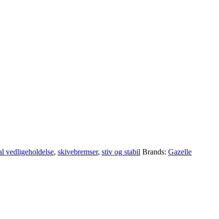
l vedligeholdelse
,
skivebremser
,
stiv og stabil
Brands:
Gazelle