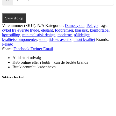
Skriv dig op
Varenummer (SKU):
N/A
Kategorier:
Damecykler
,
Pelago
Tags:
cykel fra øverste hylde
,
elegant
,
fodbremser
,
klassisk
,
komfortabel
kørestilling
,
minimalistisk design
,
moderne
,
pålidelige
kvalitetskomponenter
,
solid
,
tidsløs æstetik
,
uhørt kvalitet
Brands:
Pelago
Share:
Facebook
Twitter
Email
Altid stort udvalg
Køb online eller i butik - kun de bedste brands
Butik centralt i københavn
Sikker checkud