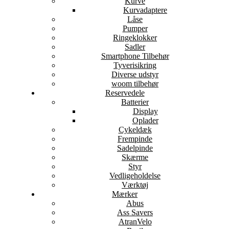
Kurve
Kurvadaptere
Låse
Pumper
Ringeklokker
Sadler
Smartphone Tilbehør
Tyverisikring
Diverse udstyr
woom tilbehør
Reservedele
Batterier
Display
Oplader
Cykeldæk
Frempinde
Sadelpinde
Skærme
Styr
Vedligeholdelse
Værktøj
Mærker
Abus
Ass Savers
AtranVelo