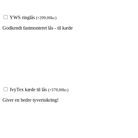
YWS ringlås
(
+
299,00
kr.
)
Godkendt fastmonteret lås - til kæde
IvyTex kæde til lås
(
+
379,00
kr.
)
Giver en bedre tyverisikring!