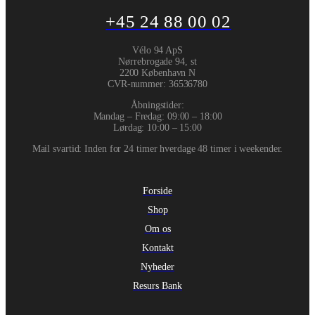
+45 24 88 00 02
Vélo 94 ApS
Nørrebrogade 94, st
2200 København N
CVR-nummer
:
36536780
Åbningstider:
Mandag – Fredag: 09:00 – 18:00
Lørdag: 10:00 – 15:00
Mail svartid: Inden for 24 timer hverdage 48 timer i weekender.
Forside
Shop
Om os
Kontakt
Nyheder
Resurs Bank