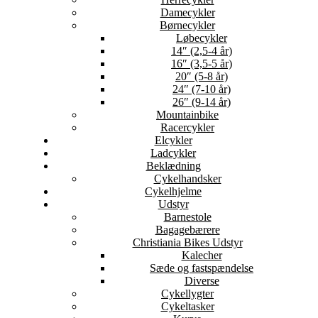
Damecykler
Børnecykler
Løbecykler
14″ (2,5-4 år)
16″ (3,5-5 år)
20″ (5-8 år)
24″ (7-10 år)
26″ (9-14 år)
Mountainbike
Racercykler
Elcykler
Ladcykler
Beklædning
Cykelhandsker
Cykelhjelme
Udstyr
Barnestole
Bagagebærere
Christiania Bikes Udstyr
Kalecher
Sæde og fastspændelse
Diverse
Cykellygter
Cykeltasker