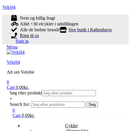
Velo94
Nem og billig fragt
Altid +30 elcykler i udstillingen
Alle de bedste brands
Stor butik i København
Ring til os
Sign in
Menu
Velo94
Alt om Velo94
0
Cart
0,00
kr.
Søg efter produkt
×
Search for:
Søg
0
Cart
0,00
kr.
Cykler
Herrecykler