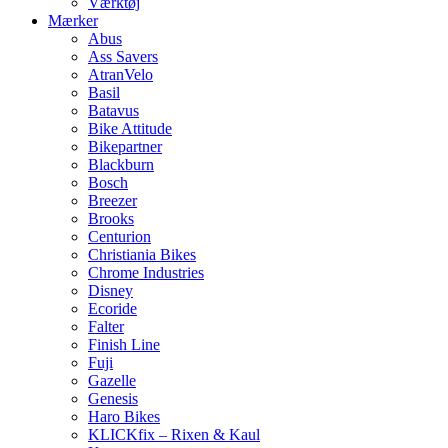
Værktøj
Mærker
Abus
Ass Savers
AtranVelo
Basil
Batavus
Bike Attitude
Bikepartner
Blackburn
Bosch
Breezer
Brooks
Centurion
Christiania Bikes
Chrome Industries
Disney
Ecoride
Falter
Finish Line
Fuji
Gazelle
Genesis
Haro Bikes
KLICKfix – Rixen & Kaul