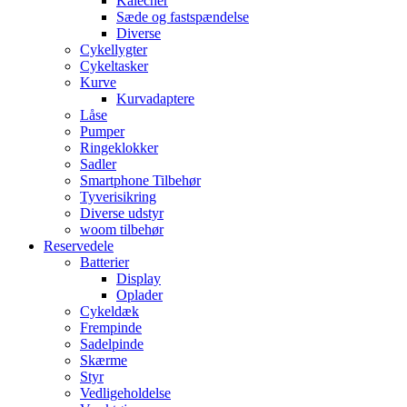
Kalecher
Sæde og fastspændelse
Diverse
Cykellygter
Cykeltasker
Kurve
Kurvadaptere
Låse
Pumper
Ringeklokker
Sadler
Smartphone Tilbehør
Tyverisikring
Diverse udstyr
woom tilbehør
Reservedele
Batterier
Display
Oplader
Cykeldæk
Frempinde
Sadelpinde
Skærme
Styr
Vedligeholdelse