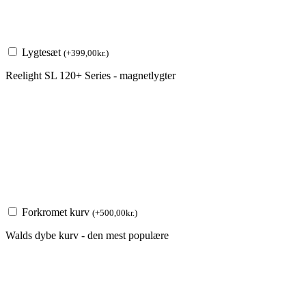
Lygtesæt
(
+
399,00
kr.
)
Reelight SL 120+ Series - magnetlygter
Forkromet kurv
(
+
500,00
kr.
)
Walds dybe kurv - den mest populære