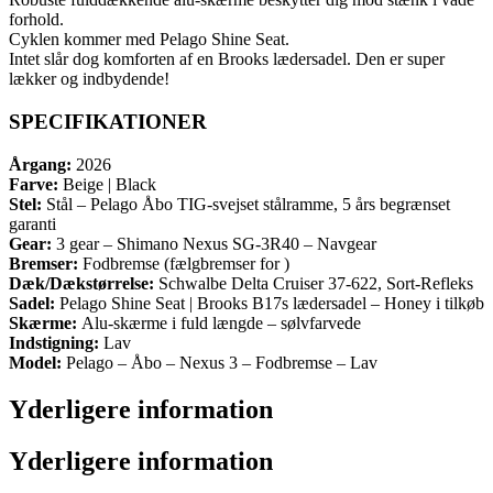
forhold.
Cyklen kommer med Pelago Shine Seat.
Intet slår dog komforten af en Brooks lædersadel. Den er super
lækker og indbydende!
SPECIFIKATIONER
Årgang:
2026
Farve:
Beige | Black
Stel:
Stål – Pelago Åbo TIG-svejset stålramme, 5 års begrænset
garanti
Gear:
3 gear – Shimano Nexus SG-3R40 – Navgear
Bremser:
Fodbremse (fælgbremser for )
Dæk/Dækstørrelse:
Schwalbe Delta Cruiser 37-622, Sort-Refleks
Sadel:
Pelago Shine Seat | Brooks B17s lædersadel – Honey i tilkøb
Skærme:
Alu-skærme i fuld længde – sølvfarvede
Indstigning:
Lav
Model:
Pelago – Åbo – Nexus 3 – Fodbremse – Lav
Yderligere information
Yderligere information