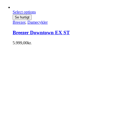
Select options
Se hurtigt
Breezer
,
Damecykler
Breezer Downtown EX ST
5.999,00
kr.