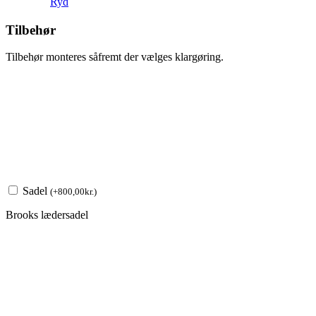
Ryd
Tilbehør
Tilbehør monteres såfremt der vælges klargøring.
Sadel
(
+
800,00
kr.
)
Brooks lædersadel