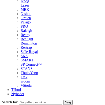
Knog
Lazer
MBK
Nishiki
Ortlieb
Pelago
PRO
Raleigh
Reany
Reelight
Remington
Restrap
Selle Royal
SKS
SMART
SP Connect™
STANS
Thule/Yepp
Trek
woom
Vittoria
Tilbud
Nyheder
Search for:
Søg