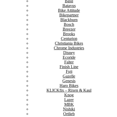
Basil
Batavus
Bike Attitude
Bikepartner
Blackburn
Bosch
Breezer
Brooks
Centurion
Christiania Bikes
Chrome Industries
Disney
Ecoride
Falter
Finish Line
Fuji
Gazelle
Genesis
Haro Bikes
KLICKfix – Rixen & Kaul
Knog
Lazer
MBK
Nishiki
Ortlieb