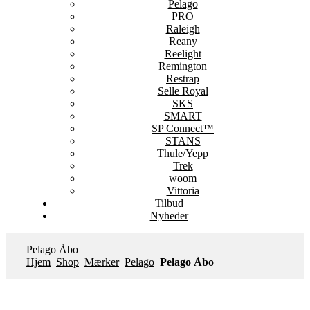
Pelago
PRO
Raleigh
Reany
Reelight
Remington
Restrap
Selle Royal
SKS
SMART
SP Connect™
STANS
Thule/Yepp
Trek
woom
Vittoria
Tilbud
Nyheder
Pelago Åbo
Hjem
Shop
Mærker
Pelago
Pelago Åbo