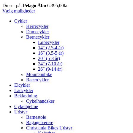
Du ser på:
Pelago Åbo
6.395,00
kr.
Vælg muligheder
Cykler
Herrecykler
Damecykler
Børnecykler
Løbecykler
14″ (2,5-4 år)
16″ (3,5-5 år)
20″ (5-8 år)
24″ (7-10 år)
26″ (9-14 år)
Mountainbike
Racercykler
Elcykler
Ladcykler
Beklædning
Cykelhandsker
Cykelhjelme
Udstyr
Barnestole
Bagagebærere
Christiania Bikes Udstyr