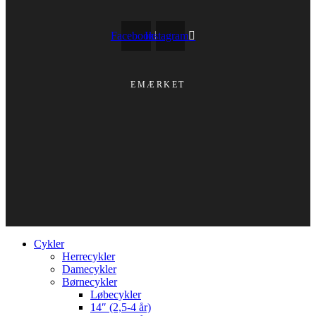
Facebook
Instagram
EMÆRKET
Cykler
Herrecykler
Damecykler
Børnecykler
Løbecykler
14″ (2,5-4 år)