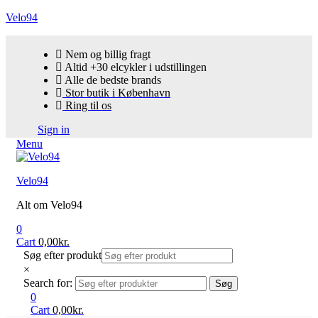
Velo94
Nem og billig fragt
Altid +30 elcykler i udstillingen
Alle de bedste brands
Stor butik i København
Ring til os
Sign in
Menu
Velo94
Alt om Velo94
0
Cart
0,00
kr.
Søg efter produkt
×
Search for:
Søg
0
Cart
0,00
kr.