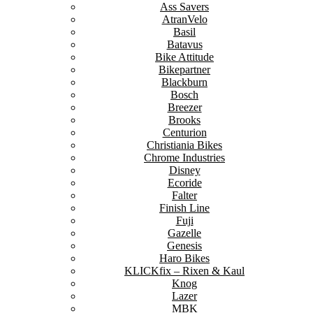
Ass Savers
AtranVelo
Basil
Batavus
Bike Attitude
Bikepartner
Blackburn
Bosch
Breezer
Brooks
Centurion
Christiania Bikes
Chrome Industries
Disney
Ecoride
Falter
Finish Line
Fuji
Gazelle
Genesis
Haro Bikes
KLICKfix – Rixen & Kaul
Knog
Lazer
MBK