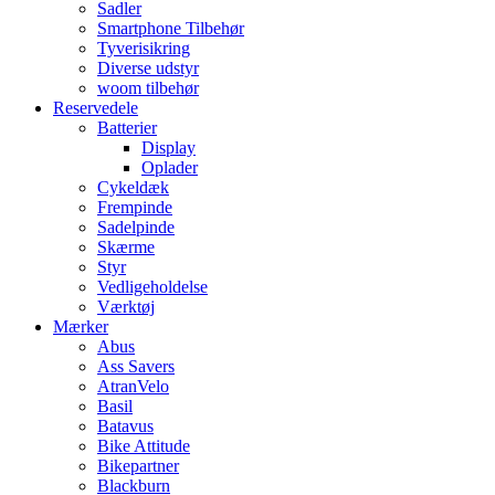
Sadler
Smartphone Tilbehør
Tyverisikring
Diverse udstyr
woom tilbehør
Reservedele
Batterier
Display
Oplader
Cykeldæk
Frempinde
Sadelpinde
Skærme
Styr
Vedligeholdelse
Værktøj
Mærker
Abus
Ass Savers
AtranVelo
Basil
Batavus
Bike Attitude
Bikepartner
Blackburn