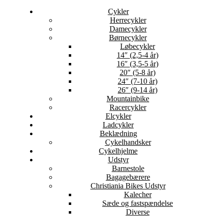
Cykler
Herrecykler
Damecykler
Børnecykler
Løbecykler
14″ (2,5-4 år)
16″ (3,5-5 år)
20″ (5-8 år)
24″ (7-10 år)
26″ (9-14 år)
Mountainbike
Racercykler
Elcykler
Ladcykler
Beklædning
Cykelhandsker
Cykelhjelme
Udstyr
Barnestole
Bagagebærere
Christiania Bikes Udstyr
Kalecher
Sæde og fastspændelse
Diverse