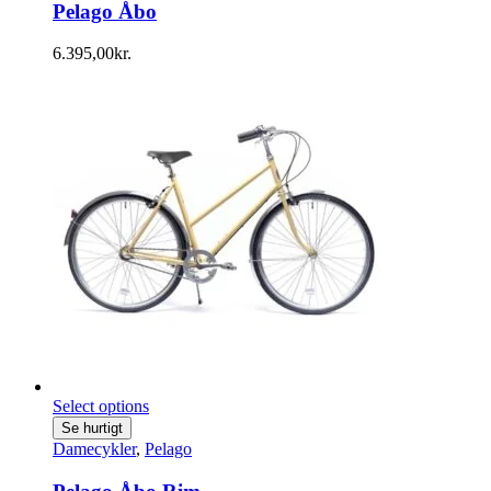
Pelago Åbo
6.395,00
kr.
Select options
Se hurtigt
Damecykler
,
Pelago