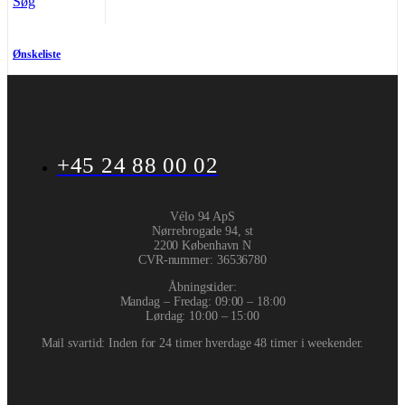
Søg
Ønskeliste
+45 24 88 00 02
Vélo 94 ApS
Nørrebrogade 94, st
2200 København N
CVR-nummer
:
36536780
Åbningstider:
Mandag – Fredag: 09:00 – 18:00
Lørdag: 10:00 – 15:00
Mail svartid: Inden for 24 timer hverdage 48 timer i weekender.