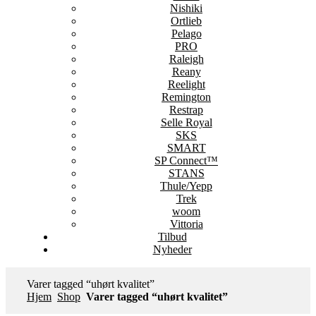
Nishiki
Ortlieb
Pelago
PRO
Raleigh
Reany
Reelight
Remington
Restrap
Selle Royal
SKS
SMART
SP Connect™
STANS
Thule/Yepp
Trek
woom
Vittoria
Tilbud
Nyheder
Varer tagged “uhørt kvalitet”
Hjem
Shop
Varer tagged “uhørt kvalitet”