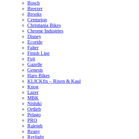
Bosch
Breezer
Brooks
Centurion
Christiania Bikes
Chrome Industries
Disney
Ecoride
Falter
Finish Line
Fuji
Gazelle
Genesis
Haro Bikes
KLICKfix – Rixen & Kaul
Knog
Lazer
MBK
Nishiki
Ortlieb
Pelago
PRO
Raleigh
Reany
Reelight