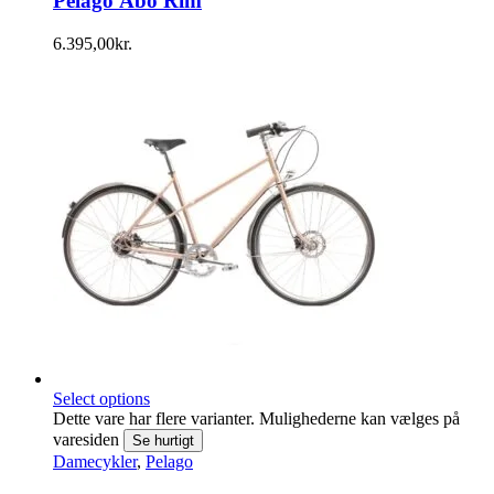
Pelago Åbo Rim
6.395,00
kr.
Select options
Dette vare har flere varianter. Mulighederne kan vælges på
varesiden
Se hurtigt
Damecykler
,
Pelago