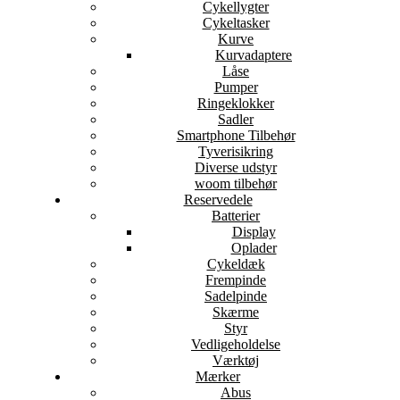
Cykellygter
Cykeltasker
Kurve
Kurvadaptere
Låse
Pumper
Ringeklokker
Sadler
Smartphone Tilbehør
Tyverisikring
Diverse udstyr
woom tilbehør
Reservedele
Batterier
Display
Oplader
Cykeldæk
Frempinde
Sadelpinde
Skærme
Styr
Vedligeholdelse
Værktøj
Mærker
Abus