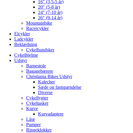
16″ (3,5-5 år)
20″ (5-8 år)
24″ (7-10 år)
26″ (9-14 år)
Mountainbike
Racercykler
Elcykler
Ladcykler
Beklædning
Cykelhandsker
Cykelhjelme
Udstyr
Barnestole
Bagagebærere
Christiania Bikes Udstyr
Kalecher
Sæde og fastspændelse
Diverse
Cykellygter
Cykeltasker
Kurve
Kurvadaptere
Låse
Pumper
Ringeklokker