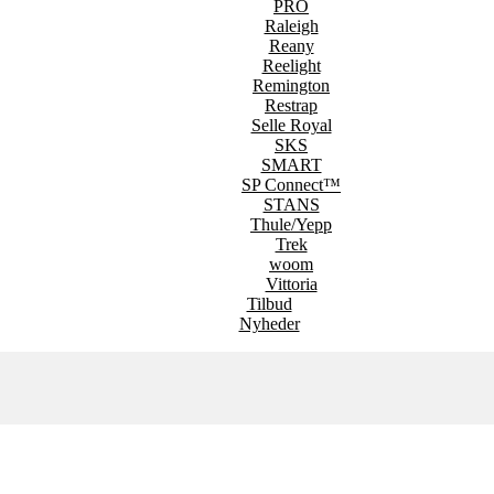
PRO
Raleigh
Reany
Reelight
Remington
Restrap
Selle Royal
SKS
SMART
SP Connect™
STANS
Thule/Yepp
Trek
woom
Vittoria
Tilbud
Nyheder