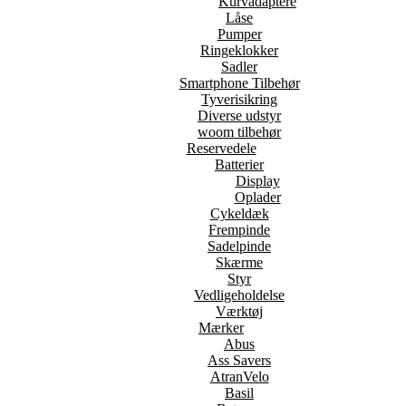
Kurvadaptere
Låse
Pumper
Ringeklokker
Sadler
Smartphone Tilbehør
Tyverisikring
Diverse udstyr
woom tilbehør
Reservedele
Batterier
Display
Oplader
Cykeldæk
Frempinde
Sadelpinde
Skærme
Styr
Vedligeholdelse
Værktøj
Mærker
Abus
Ass Savers
AtranVelo
Basil