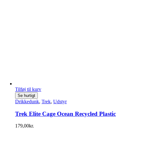
Tilføj til kurv
Se hurtigt
Drikkedunk
,
Trek
,
Udstyr
Trek Elite Cage Ocean Recycled Plastic
179,00
kr.