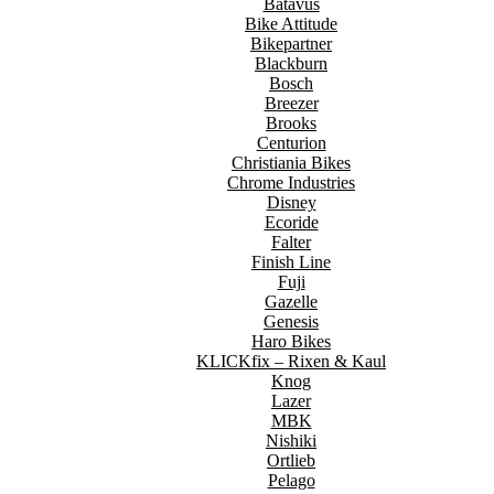
Batavus
Bike Attitude
Bikepartner
Blackburn
Bosch
Breezer
Brooks
Centurion
Christiania Bikes
Chrome Industries
Disney
Ecoride
Falter
Finish Line
Fuji
Gazelle
Genesis
Haro Bikes
KLICKfix – Rixen & Kaul
Knog
Lazer
MBK
Nishiki
Ortlieb
Pelago