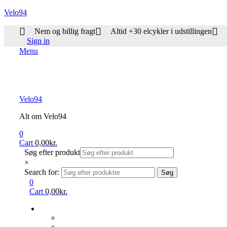
Velo94
Nem og billig fragt
Altid +30 elcykler i udstillingen
Sign in
Menu
Velo94
Alt om Velo94
0
Cart
0,00
kr.
Søg efter produkt
×
Search for:
Søg
0
Cart
0,00
kr.