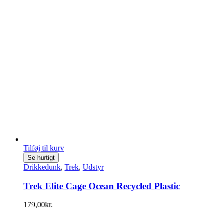
Tilføj til kurv
Se hurtigt
Drikkedunk
,
Trek
,
Udstyr
Trek Elite Cage Ocean Recycled Plastic
179,00
kr.