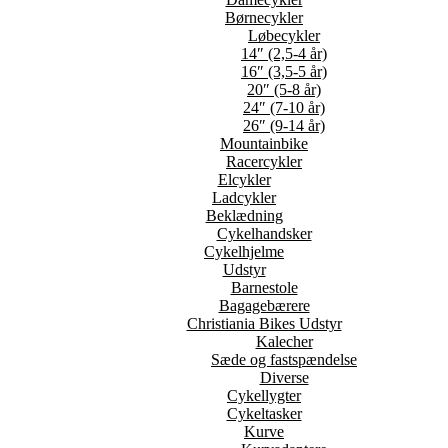
Børnecykler
Løbecykler
14″ (2,5-4 år)
16″ (3,5-5 år)
20″ (5-8 år)
24″ (7-10 år)
26″ (9-14 år)
Mountainbike
Racercykler
Elcykler
Ladcykler
Beklædning
Cykelhandsker
Cykelhjelme
Udstyr
Barnestole
Bagagebærere
Christiania Bikes Udstyr
Kalecher
Sæde og fastspændelse
Diverse
Cykellygter
Cykeltasker
Kurve