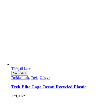
Tilføj til kurv
Se hurtigt
Drikkedunk
,
Trek
,
Udstyr
Trek Elite Cage Ocean Recycled Plastic
179,00
kr.