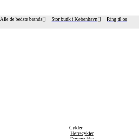
Alle de bedste brands
Stor butik i København
Ring til os
Cykler
Herrecykler
Damecykler