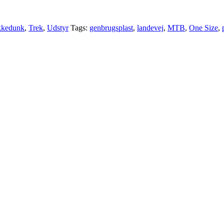
kkedunk
,
Trek
,
Udstyr
Tags:
genbrugsplast
,
landevej
,
MTB
,
One Size
,