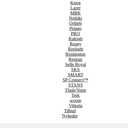
Knog
Lazer
MBK
Nishiki
Ortlieb
Pelago
PRO
Raleigh
Reany
Reelight
Remington
Restrap
Selle Royal
SKS
SMART
SP Connect™
STANS
Thule/Yepp
Trek
woom
Vittoria
Tilbud
Nyheder