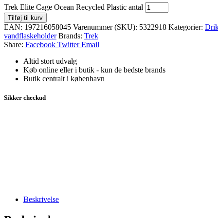
Trek Elite Cage Ocean Recycled Plastic antal
Tilføj til kurv
EAN:
197216058045
Varenummer (SKU):
5322918
Kategorier:
Dri
vandflaskeholder
Brands:
Trek
Share:
Facebook
Twitter
Email
Altid stort udvalg
Køb online eller i butik - kun de bedste brands
Butik centralt i københavn
Sikker checkud
Beskrivelse